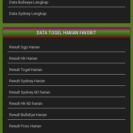
Data Bullseye Lengkap
Data Sydney Lengkap
DATA TOGEL HARIAN FAVORIT
Result Sgp Harian
Result Hk Harian
Result Togel Harian
Result Sydney Harian
Result Sydney 6D harian
Result Hk 6D harian
Result BullsEye Harian
Result Pcso Harian