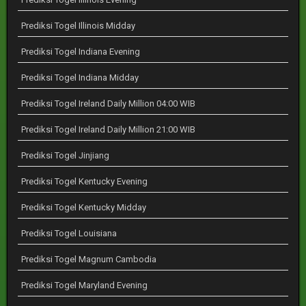
Prediksi Togel Illinois Midday
Prediksi Togel Indiana Evening
Prediksi Togel Indiana Midday
Prediksi Togel Ireland Daily Million 04:00 WIB
Prediksi Togel Ireland Daily Million 21:00 WIB
Prediksi Togel Jinjiang
Prediksi Togel Kentucky Evening
Prediksi Togel Kentucky Midday
Prediksi Togel Louisiana
Prediksi Togel Magnum Cambodia
Prediksi Togel Maryland Evening