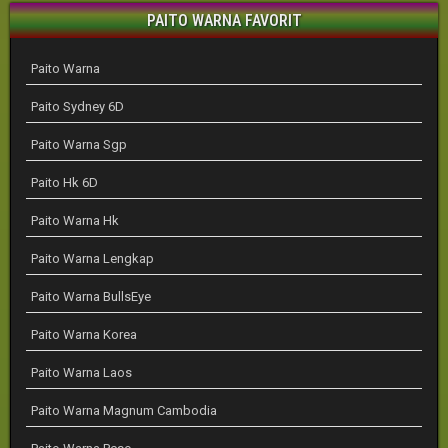
PAITO WARNA FAVORIT
Paito Warna
Paito Sydney 6D
Paito Warna Sgp
Paito Hk 6D
Paito Warna Hk
Paito Warna Lengkap
Paito Warna BullsEye
Paito Warna Korea
Paito Warna Laos
Paito Warna Magnum Cambodia