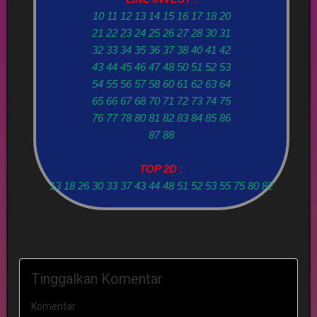
10 11 12 13 14 15 16 17 18 20
21 22 23 24 25 26 27 28 30 31
32 33 34 35 36 37 38 40 41 42
43 44 45 46 47 48 50 51 52 53
54 55 56 57 58 60 61 62 63 64
65 66 67 68 70 71 72 73 74 75
76 77 78 80 81 82 83 84 85 86
87 88
TOP 2D :
13 18 26 30 33 37 43 44 48 51 52 53 55 75 80 82
Tinggalkan Komentar
Komentar