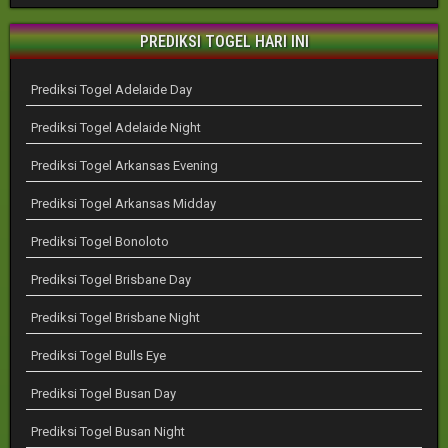
PREDIKSI TOGEL HARI INI
Prediksi Togel Adelaide Day
Prediksi Togel Adelaide Night
Prediksi Togel Arkansas Evening
Prediksi Togel Arkansas Midday
Prediksi Togel Bonoloto
Prediksi Togel Brisbane Day
Prediksi Togel Brisbane Night
Prediksi Togel Bulls Eye
Prediksi Togel Busan Day
Prediksi Togel Busan Night