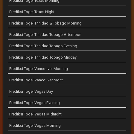
Prediksi Togel Texas Morning
Prediksi Togel Texas Night
Prediksi Togel Trinidad & Tobago Morning
Prediksi Togel Trinidad Tobago Afternoon
Prediksi Togel Trinidad Tobago Evening
Prediksi Togel Trinidad Tobago Midday
Prediksi Togel Vancouver Morning
Prediksi Togel Vancouver Night
Prediksi Togel Vegas Day
Prediksi Togel Vegas Evening
Prediksi Togel Vegas Midnight
Prediksi Togel Vegas Morning