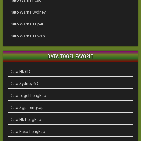
Paito Warna Pcso
Paito Warna Sydney
Paito Warna Taipei
Paito Warna Taiwan
DATA TOGEL FAVORIT
Data Hk 6D
Data Sydney 6D
Data Togel Lengkap
Data Sgp Lengkap
Data Hk Lengkap
Data Pcso Lengkap