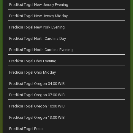
Prediksi Togel New Jersey Evening
Prediksi Togel New Jersey Midday
Prediksi Togel New York Evening
Prediksi Togel North Carolina Day
Prediksi Togel North Carolina Evening
Prediksi Togel Ohio Evening
Prediksi Togel Ohio Midday
Prediksi Togel Oregon 04:00 WIB
Prediksi Togel Oregon 07:00 WIB
Prediksi Togel Oregon 10:00 WIB
Prediksi Togel Oregon 13:00 WIB
Prediksi Togel Pcso