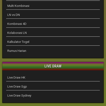
Multi Kombinasi
LN vs DN
Kombinasi 4D
Kolaborasi LN
Kalkulator Togel
Rumus Harian
LIVE DRAW
Live Draw HK
Live Draw Sgp
Live Draw Sydney