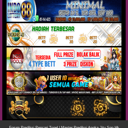
Forum Prediksi Pencari Togel | Master Prediksi Angka Jitu Sgp Hk