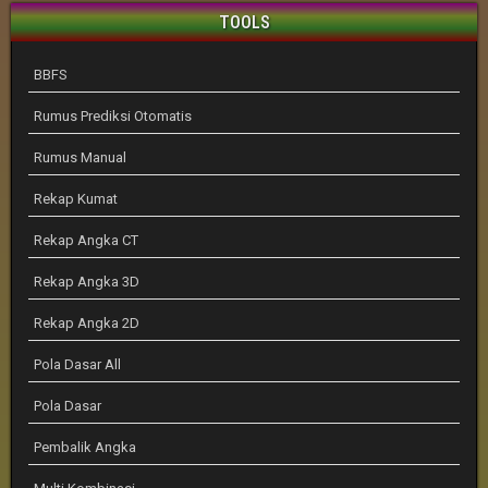
TOOLS
BBFS
Rumus Prediksi Otomatis
Rumus Manual
Rekap Kumat
Rekap Angka CT
Rekap Angka 3D
Rekap Angka 2D
Pola Dasar All
Pola Dasar
Pembalik Angka