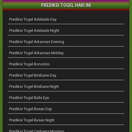
PREDIKSI TOGEL HARI INI
Prediksi Togel Adelaide Day
Prediksi Togel Adelaide Night
Prediksi Togel Arkansas Evening
Prediksi Togel Arkansas Midday
Prediksi Togel Bonoloto
Prediksi Togel Brisbane Day
Prediksi Togel Brisbane Night
Prediksi Togel Bulls Eye
Prediksi Togel Busan Day
Prediksi Togel Busan Night
Prediksi Togel Canberra Morning