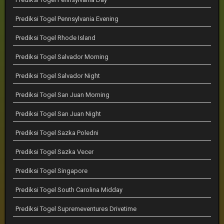
Prediksi Togel Pennsylvania Evening
Prediksi Togel Rhode Island
Prediksi Togel Salvador Morning
Prediksi Togel Salvador Night
Prediksi Togel San Juan Morning
Prediksi Togel San Juan Night
Prediksi Togel Sazka Poledni
Prediksi Togel Sazka Vecer
Prediksi Togel Singapore
Prediksi Togel South Carolina Midday
Prediksi Togel Supremeventures Drivetime