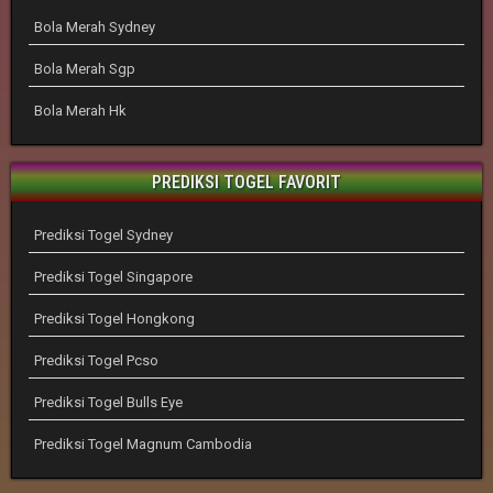
Bola Merah Sydney
Bola Merah Sgp
Bola Merah Hk
PREDIKSI TOGEL FAVORIT
Prediksi Togel Sydney
Prediksi Togel Singapore
Prediksi Togel Hongkong
Prediksi Togel Pcso
Prediksi Togel Bulls Eye
Prediksi Togel Magnum Cambodia