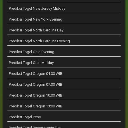
Prediksi Togel New Jersey Midday
Prediksi Togel New York Evening
Prediksi Togel North Carolina Day
Prediksi Togel North Carolina Evening
Prediksi Togel Ohio Evening
Prediksi Togel Ohio Midday
Prediksi Togel Oregon 04:00 WIB
Prediksi Togel Oregon 07:00 WIB
Prediksi Togel Oregon 10:00 WIB
Prediksi Togel Oregon 13:00 WIB
Prediksi Togel Pcso
Prediksi Togel Pennsylvania Day