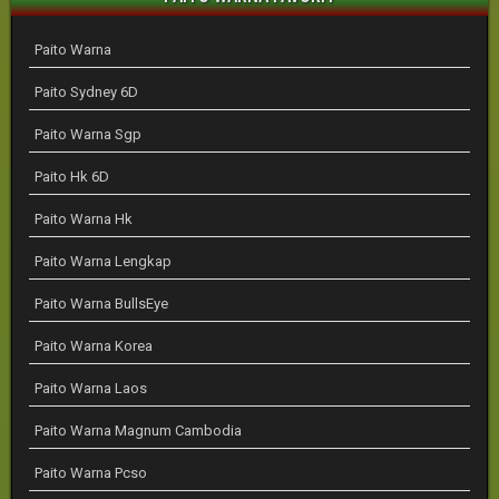
Paito Warna
Paito Sydney 6D
Paito Warna Sgp
Paito Hk 6D
Paito Warna Hk
Paito Warna Lengkap
Paito Warna BullsEye
Paito Warna Korea
Paito Warna Laos
Paito Warna Magnum Cambodia
Paito Warna Pcso