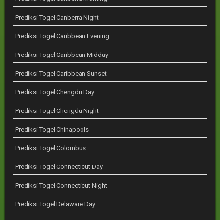
Prediksi Togel Canberra Night
Prediksi Togel Caribbean Evening
Prediksi Togel Caribbean Midday
Prediksi Togel Caribbean Sunset
Prediksi Togel Chengdu Day
Prediksi Togel Chengdu Night
Prediksi Togel Chinapools
Prediksi Togel Colombus
Prediksi Togel Connecticut Day
Prediksi Togel Connecticut Night
Prediksi Togel Delaware Day