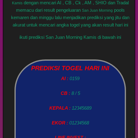
dengan mencari AI , CB , Ck , AM , SHIO dan Tradal
Kamis
memacu dari result pengeluaran
pools
San Juan Morning
kemaren dan minggu lalu menjadikan prediksi yang jitu dan
akurat untuk mencari angka togel yang akan result hari ini
ikuti prediksi San Juan Morning Kamis di bawah ini
PREDIKSI TOGEL HARI INI
AI :
0159
CB :
8 / 5
KEPALA :
12345689
EKOR :
01234568
LINE INVEST :