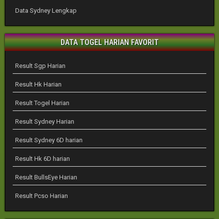
Data Sydney Lengkap
DATA TOGEL HARIAN FAVORIT
Result Sgp Harian
Result Hk Harian
Result Togel Harian
Result Sydney Harian
Result Sydney 6D harian
Result Hk 6D harian
Result BullsEye Harian
Result Pcso Harian