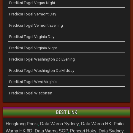
Prediksi Togel Vegas Night
Prediksi Togel Vermont Day
Prediksi Togel Vermont Evening
Prediksi Togel Virginia Day
Prediksi Togel Virginia Night
Prediksi Togel Washington Dc Evening
Prediksi Togel Washington Dc Midday
Prediksi Togel West Virginia
Prediksi Togel Wisconsin
BEST LINK
Hongkong Pools
,
Data Warna Sydney
,
Data Warna HK
,
Paito
Warna HK 6D
,
Data Warna SGP
,
Pencari Hoky
,
Data Sydney
,