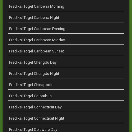
Prediksi Togel Canberra Morning
Prediksi Togel Canberra Night
Prediksi Togel Caribbean Evening
Prediksi Togel Caribbean Midday
Prediksi Togel Caribbean Sunset
Prediksi Togel Chengdu Day
Prediksi Togel Chengdu Night
Prediksi Togel Chinapools
Prediksi Togel Colombus
Prediksi Togel Connecticut Day
Prediksi Togel Connecticut Night
Prediksi Togel Delaware Day