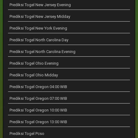
Prediksi Togel New Jersey Evening
Prediksi Togel New Jersey Midday
Prediksi Togel New York Evening
Prediksi Togel North Carolina Day
Prediksi Togel North Carolina Evening
Prediksi Togel Ohio Evening
Prediksi Togel Ohio Midday
Prediksi Togel Oregon 04:00 WIB
Prediksi Togel Oregon 07:00 WIB
Prediksi Togel Oregon 10:00 WIB
Prediksi Togel Oregon 13:00 WIB
Prediksi Togel Pcso