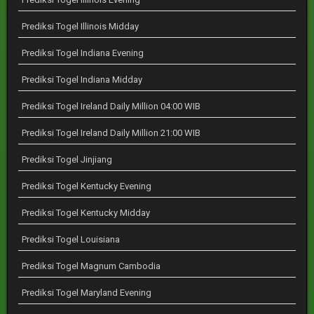
Prediksi Togel Illinois Midday
Prediksi Togel Indiana Evening
Prediksi Togel Indiana Midday
Prediksi Togel Ireland Daily Million 04:00 WIB
Prediksi Togel Ireland Daily Million 21:00 WIB
Prediksi Togel Jinjiang
Prediksi Togel Kentucky Evening
Prediksi Togel Kentucky Midday
Prediksi Togel Louisiana
Prediksi Togel Magnum Cambodia
Prediksi Togel Maryland Evening