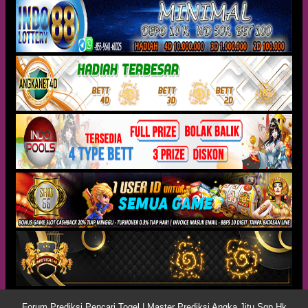
Forum Prediksi Pencari Togel | Master Prediksi Angka Jitu Sgp Hk