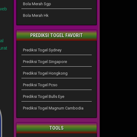
Bola Merah Sgp
 web
Bola Merah Hk
PREDIKSI TOGEL FAVORIT
al
urat
Prediksi Togel Sydney
Prediksi Togel Singapore
Prediksi Togel Hongkong
Prediksi Togel Pcso
Prediksi Togel Bulls Eye
Prediksi Togel Magnum Cambodia
TOOLS