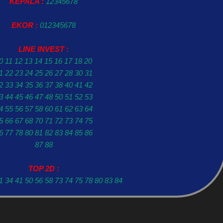
KEPALA :
12345678
EKOR :
012345678
LINE INVEST :
0 11 12 13 14 15 16 17 18 20
1 22 23 24 25 26 27 28 30 31
2 33 34 35 36 37 38 40 41 42
3 44 45 46 47 48 50 51 52 53
4 55 56 57 58 60 61 62 63 64
5 66 67 68 70 71 72 73 74 75
6 77 78 80 81 82 83 84 85 86
87 88
TOP 2D :
1 34 41 50 56 58 73 74 75 78 80 83 84