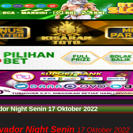
dor Night Senin 17 Oktober 2022
lvador Night Senin
17 Oktober 2022