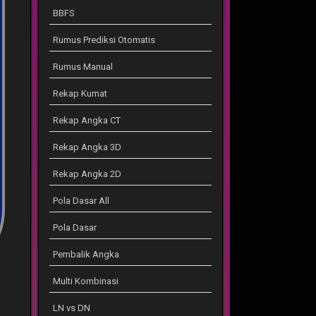
BBFS
Rumus Prediksi Otomatis
Rumus Manual
Rekap Kumat
Rekap Angka CT
Rekap Angka 3D
Rekap Angka 2D
Pola Dasar All
Pola Dasar
Pembalik Angka
Multi Kombinasi
LN vs DN