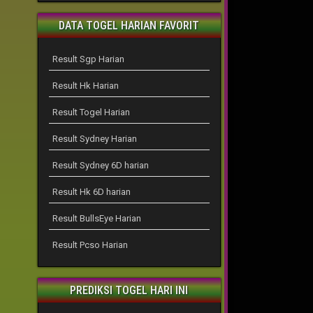
DATA TOGEL HARIAN FAVORIT
Result Sgp Harian
Result Hk Harian
Result Togel Harian
Result Sydney Harian
Result Sydney 6D harian
Result Hk 6D harian
Result BullsEye Harian
Result Pcso Harian
PREDIKSI TOGEL HARI INI