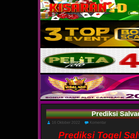
Prediksi Salva
16 Oktober 2022
Komentar
Prediksi Togel Sa