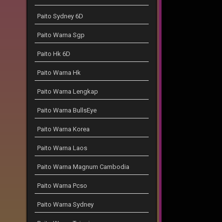
Paito Sydney 6D
Paito Warna Sgp
Paito Hk 6D
Paito Warna Hk
Paito Warna Lengkap
Paito Warna BullsEye
Paito Warna Korea
Paito Warna Laos
Paito Warna Magnum Cambodia
Paito Warna Pcso
Paito Warna Sydney