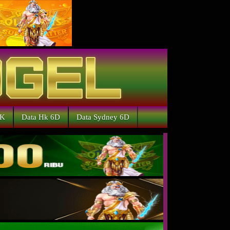
HK
Data Hk 6D
Data Sydney 6D