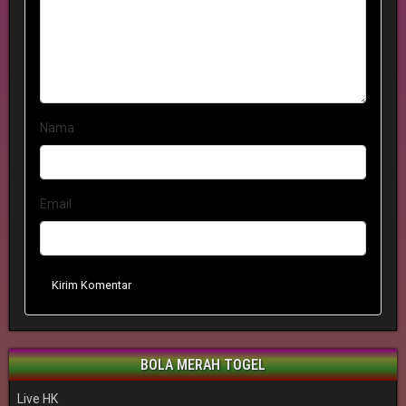
Nama
Email
Kirim Komentar
BOLA MERAH TOGEL
Live HK