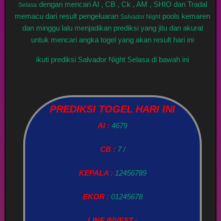
dengan mencari AI , CB , Ck , AM , SHIO dan Tradal
Selasa
memacu dari result pengeluaran
pools kemaren
Salvador Night
dan minggu lalu menjadikan prediksi yang jitu dan akurat
untuk mencari angka togel yang akan result hari ini
ikuti prediksi Salvador Night Selasa di bawah ini
PREDIKSI TOGEL HARI INI
AI :
4679
CB :
7 /
KEPALA :
12456789
EKOR :
01245678
LINE INVEST :