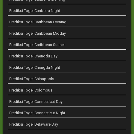
Prediksi Togel Canberra Night
Prediksi Togel Caribbean Evening
Prediksi Togel Caribbean Midday
Prediksi Togel Caribbean Sunset
Prediksi Togel Chengdu Day
Prediksi Togel Chengdu Night
Prediksi Togel Chinapools
Prediksi Togel Colombus
Prediksi Togel Connecticut Day
Prediksi Togel Connecticut Night
Prediksi Togel Delaware Day