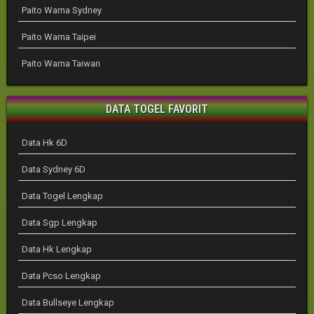
Paito Warna Sydney
Paito Warna Taipei
Paito Warna Taiwan
DATA TOGEL FAVORIT
Data Hk 6D
Data Sydney 6D
Data Togel Lengkap
Data Sgp Lengkap
Data Hk Lengkap
Data Pcso Lengkap
Data Bullseye Lengkap