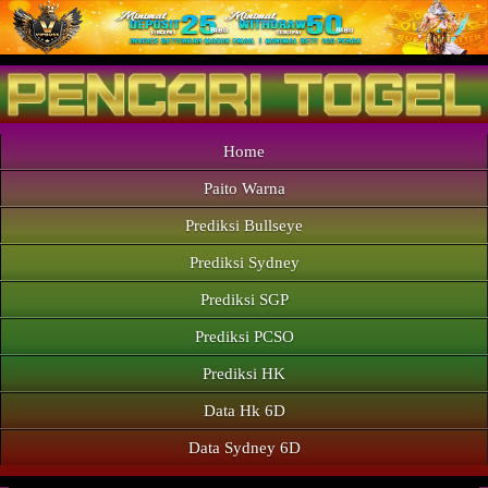
Home
Paito Warna
Prediksi Bullseye
Prediksi Sydney
Prediksi SGP
Prediksi PCSO
Prediksi HK
Data Hk 6D
Data Sydney 6D