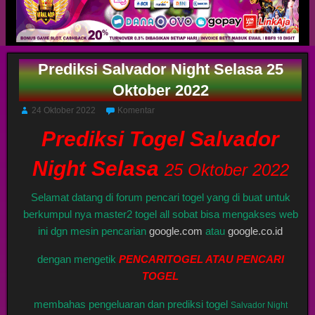
Prediksi Salvador Night Selasa 25
Oktober 2022
24 Oktober 2022
Komentar
Prediksi Togel Salvador
Night Selasa
25 Oktober 2022
Selamat datang di forum pencari togel yang di buat untuk
berkumpul nya master2 togel all sobat bisa mengakses web
ini dgn mesin pencarian
google.com
atau
google.co.id
dengan mengetik
PENCARITOGEL ATAU PENCARI
TOGEL
membahas pengeluaran dan prediksi togel
Salvador Night