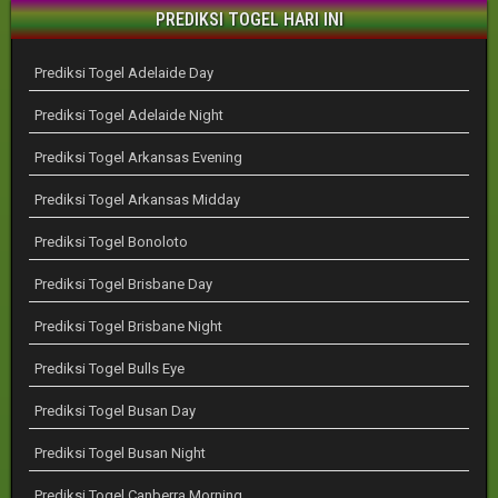
PREDIKSI TOGEL HARI INI
Prediksi Togel Adelaide Day
Prediksi Togel Adelaide Night
Prediksi Togel Arkansas Evening
Prediksi Togel Arkansas Midday
Prediksi Togel Bonoloto
Prediksi Togel Brisbane Day
Prediksi Togel Brisbane Night
Prediksi Togel Bulls Eye
Prediksi Togel Busan Day
Prediksi Togel Busan Night
Prediksi Togel Canberra Morning