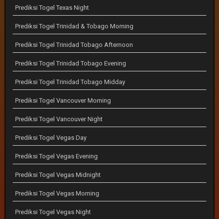
Prediksi Togel Texas Night
Prediksi Togel Trinidad & Tobago Morning
Prediksi Togel Trinidad Tobago Afternoon
Prediksi Togel Trinidad Tobago Evening
Prediksi Togel Trinidad Tobago Midday
Prediksi Togel Vancouver Morning
Prediksi Togel Vancouver Night
Prediksi Togel Vegas Day
Prediksi Togel Vegas Evening
Prediksi Togel Vegas Midnight
Prediksi Togel Vegas Morning
Prediksi Togel Vegas Night