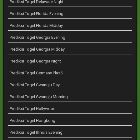
Prediksi Togel Delaware Night
Prediksi Togel Florida Evening
Prediksi Togel Florida Midday
Prediksi Togel Georgia Evening
Prediksi Togel Georgia Midday
Prediksi Togel Georgia Night
Prediksi Togel Germany Plus5
Prediksi Togel Gwangju Day
Prediksi Togel Gwangju Morning
Prediksi Togel Hollywood
Prediksi Togel Hongkong
Prediksi Togel Illinois Evening