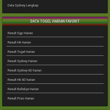
Data Sydney Lengkap
DATA TOGEL HARIAN FAVORIT
Result Sgp Harian
Result Hk Harian
Result Togel Harian
Result Sydney Harian
Result Sydney 6D harian
Result Hk 6D harian
Result BullsEye Harian
Result Pcso Harian