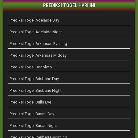
PREDIKSI TOGEL HARI INI
Prediksi Togel Adelaide Day
Prediksi Togel Adelaide Night
Prediksi Togel Arkansas Evening
Prediksi Togel Arkansas Midday
Prediksi Togel Bonoloto
Prediksi Togel Brisbane Day
Prediksi Togel Brisbane Night
Prediksi Togel Bulls Eye
Prediksi Togel Busan Day
Prediksi Togel Busan Night
Prediksi Togel Canberra Morning