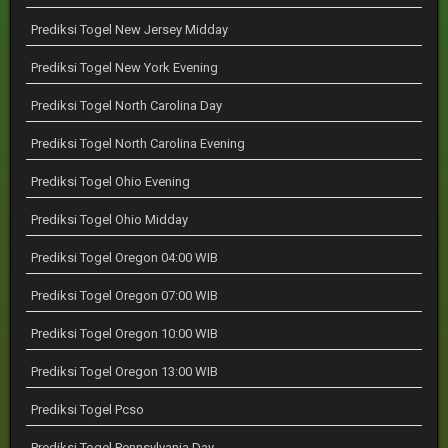
Prediksi Togel New Jersey Midday
Prediksi Togel New York Evening
Prediksi Togel North Carolina Day
Prediksi Togel North Carolina Evening
Prediksi Togel Ohio Evening
Prediksi Togel Ohio Midday
Prediksi Togel Oregon 04:00 WIB
Prediksi Togel Oregon 07:00 WIB
Prediksi Togel Oregon 10:00 WIB
Prediksi Togel Oregon 13:00 WIB
Prediksi Togel Pcso
Prediksi Togel Pennsylvania Day