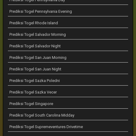
Prediksi Togel Pennsylvania Evening
Prediksi Togel Rhode Island
Prediksi Togel Salvador Morning
Prediksi Togel Salvador Night
Prediksi Togel San Juan Morning
Prediksi Togel San Juan Night
Prediksi Togel Sazka Poledni
Prediksi Togel Sazka Vecer
Prediksi Togel Singapore
Prediksi Togel South Carolina Midday
Prediksi Togel Supremeventures Drivetime