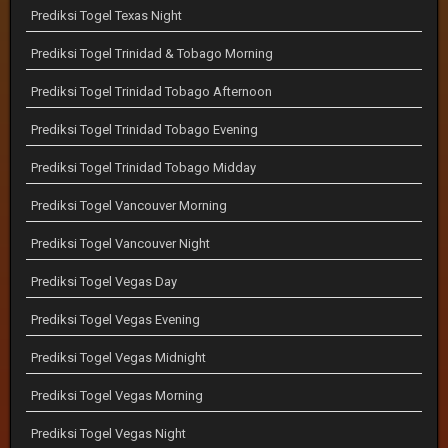
Prediksi Togel Texas Night
Prediksi Togel Trinidad & Tobago Morning
Prediksi Togel Trinidad Tobago Afternoon
Prediksi Togel Trinidad Tobago Evening
Prediksi Togel Trinidad Tobago Midday
Prediksi Togel Vancouver Morning
Prediksi Togel Vancouver Night
Prediksi Togel Vegas Day
Prediksi Togel Vegas Evening
Prediksi Togel Vegas Midnight
Prediksi Togel Vegas Morning
Prediksi Togel Vegas Night