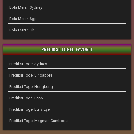
Bola Merah Sydney
Bola Merah Sgp
Bola Merah Hk
PREDIKSI TOGEL FAVORIT
Prediksi Togel Sydney
Prediksi Togel Singapore
Prediksi Togel Hongkong
Prediksi Togel Pcso
Prediksi Togel Bulls Eye
Prediksi Togel Magnum Cambodia