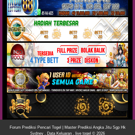
Forum Prediksi Pencari Togel | Master Prediksi Angka Jitu Sgp Hk
Sydney , Data Keluaran , live togel © 2026