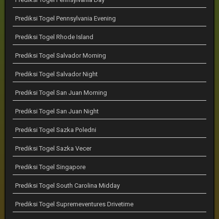
Prediksi Togel Pennsylvania Evening
Prediksi Togel Rhode Island
Prediksi Togel Salvador Morning
Prediksi Togel Salvador Night
Prediksi Togel San Juan Morning
Prediksi Togel San Juan Night
Prediksi Togel Sazka Poledni
Prediksi Togel Sazka Vecer
Prediksi Togel Singapore
Prediksi Togel South Carolina Midday
Prediksi Togel Supremeventures Drivetime