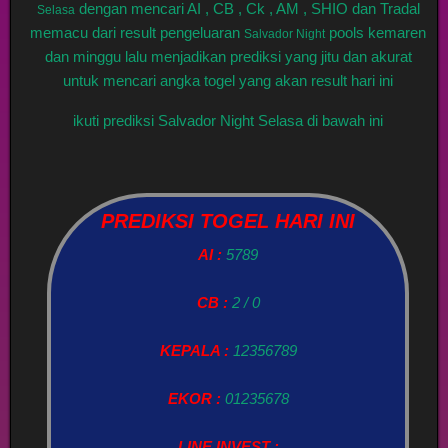
dengan mencari AI , CB , Ck , AM , SHIO dan Tradal
Selasa
memacu dari result pengeluaran
pools kemaren
Salvador Night
dan minggu lalu menjadikan prediksi yang jitu dan akurat
untuk mencari angka togel yang akan result hari ini
ikuti prediksi Salvador Night Selasa di bawah ini
PREDIKSI TOGEL HARI INI
AI :
5789
CB :
2 / 0
KEPALA :
12356789
EKOR :
01235678
LINE INVEST :