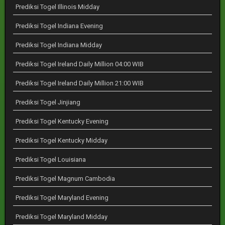
Prediksi Togel Illinois Midday
Prediksi Togel Indiana Evening
Prediksi Togel Indiana Midday
Prediksi Togel Ireland Daily Million 04:00 WIB
Prediksi Togel Ireland Daily Million 21:00 WIB
Prediksi Togel Jinjiang
Prediksi Togel Kentucky Evening
Prediksi Togel Kentucky Midday
Prediksi Togel Louisiana
Prediksi Togel Magnum Cambodia
Prediksi Togel Maryland Evening
Prediksi Togel Maryland Midday