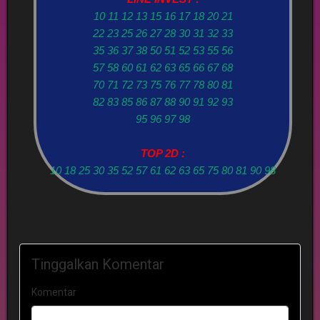
10 11 12 13 15 16 17 18 20 21
22 23 25 26 27 28 30 31 32 33
35 36 37 38 50 51 52 53 55 56
57 58 60 61 62 63 65 66 67 68
70 71 72 73 75 76 77 78 80 81
82 83 85 86 87 88 90 91 92 93
95 96 97 98
TOP 2D :
10 18 25 30 35 52 57 61 62 63 65 75 80 81 90 98
Tinggalkan Komentar
Komentar