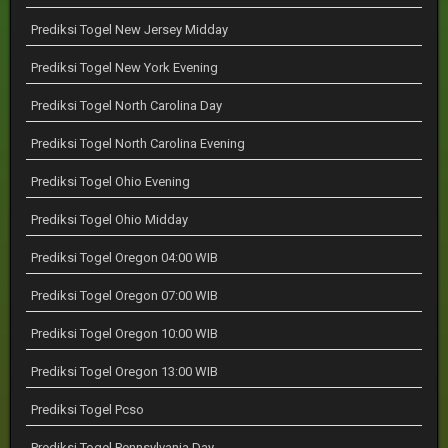
Prediksi Togel New Jersey Midday
Prediksi Togel New York Evening
Prediksi Togel North Carolina Day
Prediksi Togel North Carolina Evening
Prediksi Togel Ohio Evening
Prediksi Togel Ohio Midday
Prediksi Togel Oregon 04:00 WIB
Prediksi Togel Oregon 07:00 WIB
Prediksi Togel Oregon 10:00 WIB
Prediksi Togel Oregon 13:00 WIB
Prediksi Togel Pcso
Prediksi Togel Pennsylvania Day