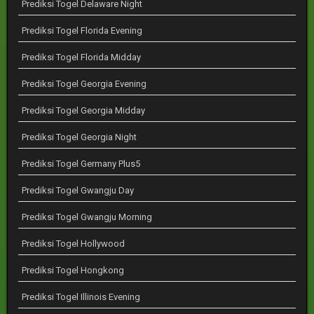
Prediksi Togel Delaware Night
Prediksi Togel Florida Evening
Prediksi Togel Florida Midday
Prediksi Togel Georgia Evening
Prediksi Togel Georgia Midday
Prediksi Togel Georgia Night
Prediksi Togel Germany Plus5
Prediksi Togel Gwangju Day
Prediksi Togel Gwangju Morning
Prediksi Togel Hollywood
Prediksi Togel Hongkong
Prediksi Togel Illinois Evening