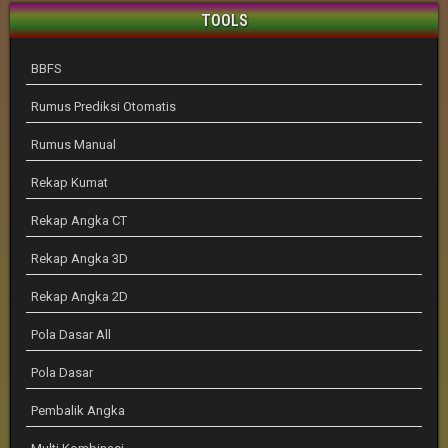
TOOLS
BBFS
Rumus Prediksi Otomatis
Rumus Manual
Rekap Kumat
Rekap Angka CT
Rekap Angka 3D
Rekap Angka 2D
Pola Dasar All
Pola Dasar
Pembalik Angka