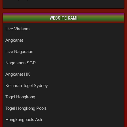
WEBSITE KAMI
Live Virdsam
Angkanet
Live Nagasaon
Naga saon SGP
Angkanet HK
Keluaran Togel Sydney
Togel Hongkong
Togel Hongkong Pools
Hongkongpools Asli