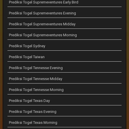
Prediksi Togel Supremeventures Early Bird
Prediksi Togel Supremeventures Evening
Prediksi Togel Supremeventures Midday
Prediksi Togel Supremeventures Morning
Prediksi Togel Sydney
Prediksi Togel Taiwan
Prediksi Togel Tennesse Evening
Prediksi Togel Tennesse Midday
Prediksi Togel Tennesse Morning
Prediksi Togel Texas Day
Prediksi Togel Texas Evening
Prediksi Togel Texas Morning