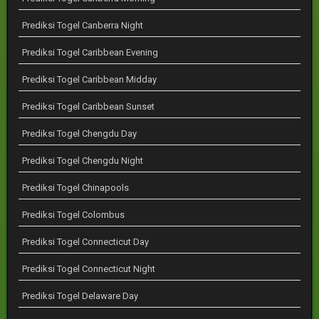
Prediksi Togel Canberra Night
Prediksi Togel Caribbean Evening
Prediksi Togel Caribbean Midday
Prediksi Togel Caribbean Sunset
Prediksi Togel Chengdu Day
Prediksi Togel Chengdu Night
Prediksi Togel Chinapools
Prediksi Togel Colombus
Prediksi Togel Connecticut Day
Prediksi Togel Connecticut Night
Prediksi Togel Delaware Day