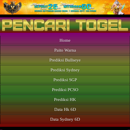
Home
Paito Warna
Prediksi Bullseye
Prediksi Sydney
Prediksi SGP
Prediksi PCSO
Prediksi HK
Data Hk 6D
Data Sydney 6D