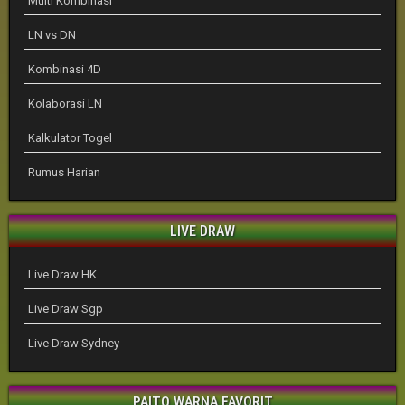
Multi Kombinasi
LN vs DN
Kombinasi 4D
Kolaborasi LN
Kalkulator Togel
Rumus Harian
LIVE DRAW
Live Draw HK
Live Draw Sgp
Live Draw Sydney
PAITO WARNA FAVORIT