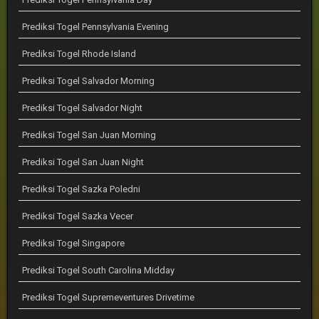
Prediksi Togel Pennsylvania Evening
Prediksi Togel Rhode Island
Prediksi Togel Salvador Morning
Prediksi Togel Salvador Night
Prediksi Togel San Juan Morning
Prediksi Togel San Juan Night
Prediksi Togel Sazka Poledni
Prediksi Togel Sazka Vecer
Prediksi Togel Singapore
Prediksi Togel South Carolina Midday
Prediksi Togel Supremeventures Drivetime