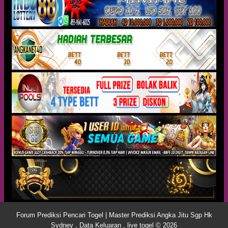
Forum Prediksi Pencari Togel | Master Prediksi Angka Jitu Sgp Hk
Sydney , Data Keluaran , live togel © 2026