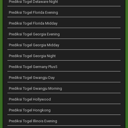
Prediksi Togel Delaware Night
Prediksi Togel Florida Evening
Prediksi Togel Florida Midday
Prediksi Togel Georgia Evening
Prediksi Togel Georgia Midday
Prediksi Togel Georgia Night
Prediksi Togel Germany Plus5
Prediksi Togel Gwangju Day
Prediksi Togel Gwangju Morning
Prediksi Togel Hollywood
Prediksi Togel Hongkong
Prediksi Togel Illinois Evening