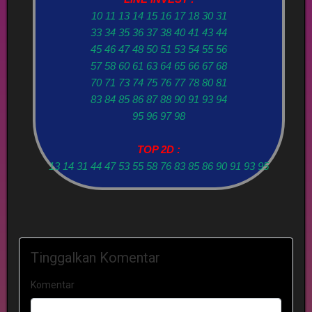
10 11 13 14 15 16 17 18 30 31
33 34 35 36 37 38 40 41 43 44
45 46 47 48 50 51 53 54 55 56
57 58 60 61 63 64 65 66 67 68
70 71 73 74 75 76 77 78 80 81
83 84 85 86 87 88 90 91 93 94
95 96 97 98
TOP 2D :
13 14 31 44 47 53 55 58 76 83 85 86 90 91 93 95
Tinggalkan Komentar
Komentar