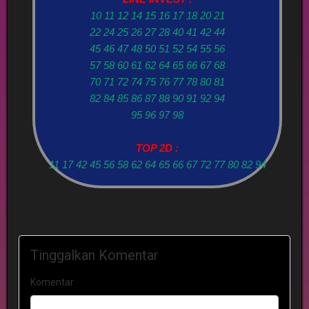
10 11 12 14 15 16 17 18 20 21
22 24 25 26 27 28 40 41 42 44
45 46 47 48 50 51 52 54 55 56
57 58 60 61 62 64 65 66 67 68
70 71 72 74 75 76 77 78 80 81
82 84 85 86 87 88 90 91 92 94
95 96 97 98
TOP 2D :
11 17 42 45 56 58 62 64 65 66 67 72 77 80 82 94
Tinggalkan Komentar
Komentar