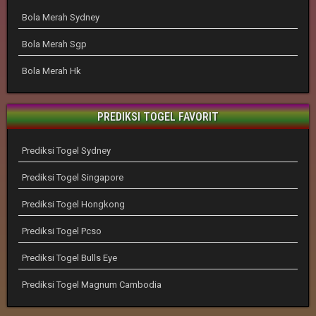
Bola Merah Sydney
Bola Merah Sgp
Bola Merah Hk
PREDIKSI TOGEL FAVORIT
Prediksi Togel Sydney
Prediksi Togel Singapore
Prediksi Togel Hongkong
Prediksi Togel Pcso
Prediksi Togel Bulls Eye
Prediksi Togel Magnum Cambodia