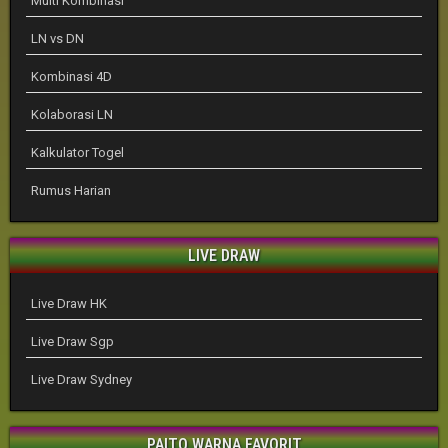
Multi Kombinasi
LN vs DN
Kombinasi 4D
Kolaborasi LN
Kalkulator Togel
Rumus Harian
LIVE DRAW
Live Draw HK
Live Draw Sgp
Live Draw Sydney
PAITO WARNA FAVORIT