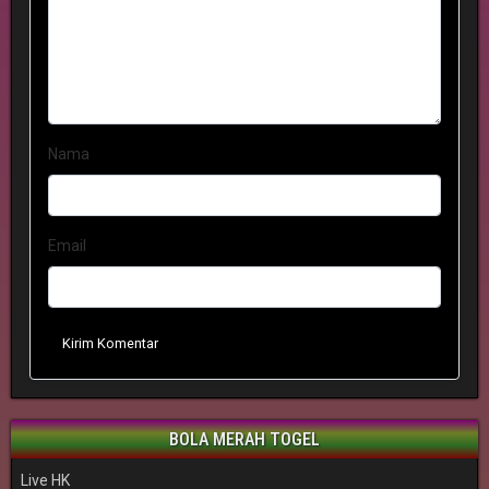
Nama
Email
Kirim Komentar
BOLA MERAH TOGEL
Live HK