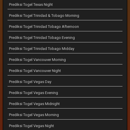
Prediksi Togel Texas Night
Prediksi Togel Trinidad & Tobago Morning
Prediksi Togel Trinidad Tobago Afternoon
Prediksi Togel Trinidad Tobago Evening
Prediksi Togel Trinidad Tobago Midday
Prediksi Togel Vancouver Morning
Prediksi Togel Vancouver Night
Prediksi Togel Vegas Day
Prediksi Togel Vegas Evening
Prediksi Togel Vegas Midnight
Prediksi Togel Vegas Morning
Prediksi Togel Vegas Night