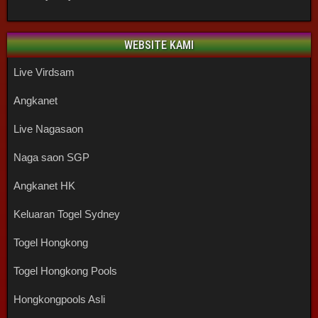
WEBSITE KAMI
Live Virdsam
Angkanet
Live Nagasaon
Naga saon SGP
Angkanet HK
Keluaran Togel Sydney
Togel Hongkong
Togel Hongkong Pools
Hongkongpools Asli