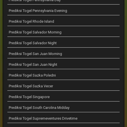
Prediksi Togel Pennsylvania Evening
Prediksi Togel Rhode Island
Prediksi Togel Salvador Morning
Prediksi Togel Salvador Night
Prediksi Togel San Juan Morning
Prediksi Togel San Juan Night
Prediksi Togel Sazka Poledni
Prediksi Togel Sazka Vecer
Prediksi Togel Singapore
Prediksi Togel South Carolina Midday
Prediksi Togel Supremeventures Drivetime