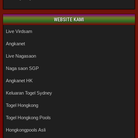
WEBSITE KAMI
Live Virdsam
Angkanet
Live Nagasaon
Naga saon SGP
Angkanet HK
Keluaran Togel Sydney
Togel Hongkong
Togel Hongkong Pools
Hongkongpools Asli