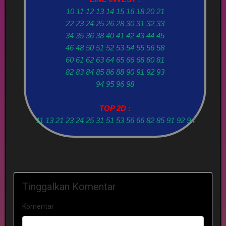
10 11 12 13 14 15 16 18 20 21
22 23 24 25 26 28 30 31 32 33
34 35 36 38 40 41 42 43 44 45
46 48 50 51 52 53 54 55 56 58
60 61 62 63 64 65 66 68 80 81
82 83 84 85 86 88 90 91 92 93
94 95 96 98
TOP 2D :
11 13 21 23 24 25 31 51 53 56 66 82 85 91 92 94
Tinggalkan Komentar
Komentar