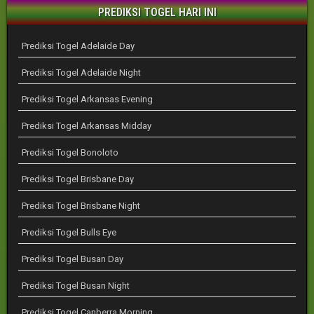
PREDIKSI TOGEL HARI INI
Prediksi Togel Adelaide Day
Prediksi Togel Adelaide Night
Prediksi Togel Arkansas Evening
Prediksi Togel Arkansas Midday
Prediksi Togel Bonoloto
Prediksi Togel Brisbane Day
Prediksi Togel Brisbane Night
Prediksi Togel Bulls Eye
Prediksi Togel Busan Day
Prediksi Togel Busan Night
Prediksi Togel Canberra Morning