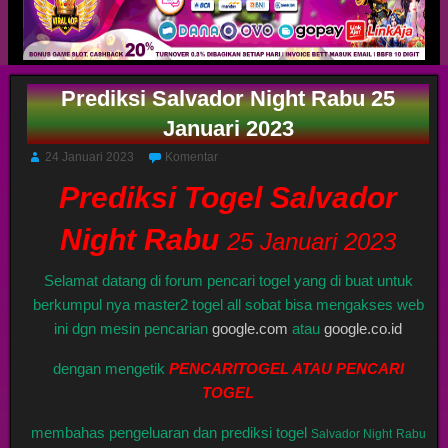
Prediksi Salvador Night Rabu 25
Januari 2023
24 Januari 2023
Komentar
Prediksi Togel Salvador
Night Rabu
25 Januari 2023
Selamat datang di forum pencari togel yang di buat untuk
berkumpul nya master2 togel all sobat bisa mengakses web
ini dgn mesin pencarian
google.com
atau
google.co.id
dengan mengetik
PENCARITOGEL ATAU PENCARI
TOGEL
membahas pengeluaran dan prediksi togel
Salvador Night
Rabu