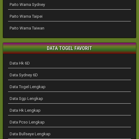
Paito Warna Sydney
Paito Warna Taipei
Paito Warna Taiwan
DATA TOGEL FAVORIT
Data Hk 6D
Data Sydney 6D
Data Togel Lengkap
Data Sgp Lengkap
Data Hk Lengkap
Data Pcso Lengkap
Data Bullseye Lengkap