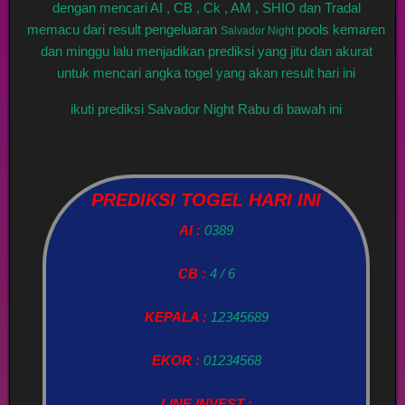
dengan mencari AI , CB , Ck , AM , SHIO dan Tradal
memacu dari result pengeluaran
pools kemaren
Salvador Night
dan minggu lalu menjadikan prediksi yang jitu dan akurat
untuk mencari angka togel yang akan result hari ini
ikuti prediksi Salvador Night Rabu di bawah ini
PREDIKSI TOGEL HARI INI
AI :
0389
CB :
4 / 6
KEPALA :
12345689
EKOR :
01234568
LINE INVEST :