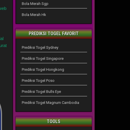
Bola Merah Sgp
 web
Bola Merah Hk
PREDIKSI TOGEL FAVORIT
al
urat
Prediksi Togel Sydney
Prediksi Togel Singapore
Prediksi Togel Hongkong
Prediksi Togel Pcso
Prediksi Togel Bulls Eye
Prediksi Togel Magnum Cambodia
TOOLS