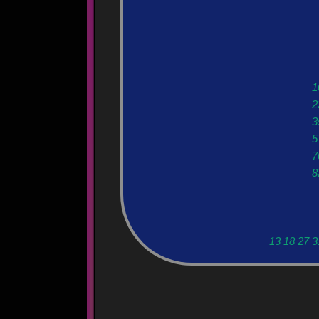
1
2
3
5
7
8
13 18 27 3