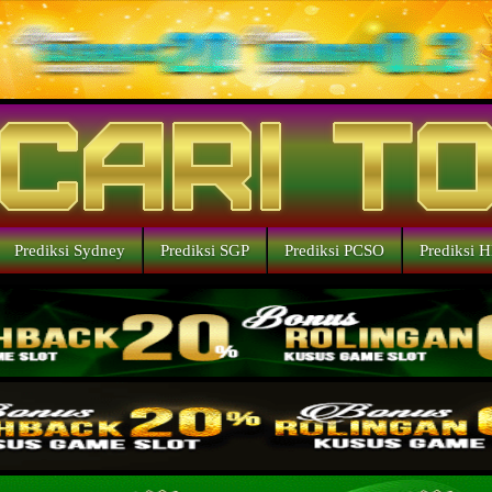
Prediksi Sydney
Prediksi SGP
Prediksi PCSO
Prediksi 