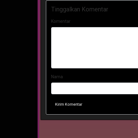
Tinggalkan Komentar
Komentar
Nama
Kirim Komentar