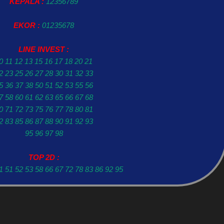
KEPALA :
12356789
EKOR :
01235678
LINE INVEST :
0 11 12 13 15 16 17 18 20 21
2 23 25 26 27 28 30 31 32 33
5 36 37 38 50 51 52 53 55 56
7 58 60 61 62 63 65 66 67 68
0 71 72 73 75 76 77 78 80 81
2 83 85 86 87 88 90 91 92 93
95 96 97 98
TOP 2D :
1 51 52 53 58 66 67 72 78 83 86 92 95