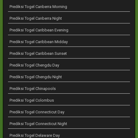
Prediksi Togel Canberra Morning
Prediksi Togel Canberra Night
Prediksi Togel Caribbean Evening
Prediksi Togel Caribbean Midday
Prediksi Togel Caribbean Sunset
Prediksi Togel Chengdu Day
Prediksi Togel Chengdu Night
Prediksi Togel Chinapools
Prediksi Togel Colombus
Prediksi Togel Connecticut Day
Prediksi Togel Connecticut Night
Prediksi Togel Delaware Day