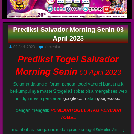
Prediksi Salvador Morning Senin 03
April 2023
02 April 2023
Komentar
Prediksi Togel Salvador
Morning Senin
03 April 2023
Selamat datang di forum pencari togel yang di buat untuk
berkumpul nya master2 togel all sobat bisa mengakses web
ini dgn mesin pencarian
google.com
atau
google.co.id
dengan mengetik
PENCARITOGEL ATAU PENCARI
TOGEL
membahas pengeluaran dan prediksi togel
Salvador Morning