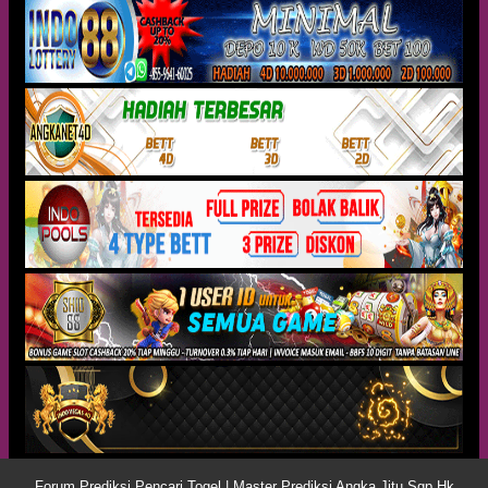
Forum Prediksi Pencari Togel | Master Prediksi Angka Jitu Sgp Hk