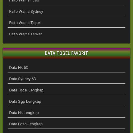
Paito Warna Pcso
Paito Warna Sydney
Paito Warna Taipei
Paito Warna Taiwan
DATA TOGEL FAVORIT
Data Hk 6D
Data Sydney 6D
Data Togel Lengkap
Data Sgp Lengkap
Data Hk Lengkap
Data Pcso Lengkap