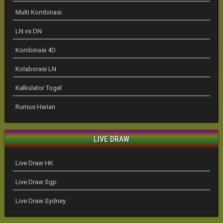
Multi Kombinasi
LN vs DN
Kombinasi 4D
Kolaborasi LN
Kalkulator Togel
Rumus Harian
LIVE DRAW
Live Draw HK
Live Draw Sgp
Live Draw Sydney