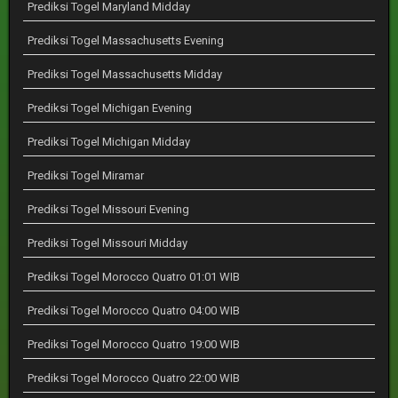
Prediksi Togel Maryland Midday
Prediksi Togel Massachusetts Evening
Prediksi Togel Massachusetts Midday
Prediksi Togel Michigan Evening
Prediksi Togel Michigan Midday
Prediksi Togel Miramar
Prediksi Togel Missouri Evening
Prediksi Togel Missouri Midday
Prediksi Togel Morocco Quatro 01:01 WIB
Prediksi Togel Morocco Quatro 04:00 WIB
Prediksi Togel Morocco Quatro 19:00 WIB
Prediksi Togel Morocco Quatro 22:00 WIB