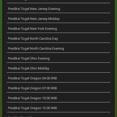
Prediksi Togel New Jersey Evening
Prediksi Togel New Jersey Midday
Prediksi Togel New York Evening
Prediksi Togel North Carolina Day
Prediksi Togel North Carolina Evening
Prediksi Togel Ohio Evening
Prediksi Togel Ohio Midday
Prediksi Togel Oregon 04:00 WIB
Prediksi Togel Oregon 07:00 WIB
Prediksi Togel Oregon 10:00 WIB
Prediksi Togel Oregon 13:00 WIB