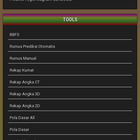
TOOLS
BBFS
Rumus Prediksi Otomatis
Rumus Manual
Rekap Kumat
Rekap Angka CT
Rekap Angka 3D
Rekap Angka 2D
Pola Dasar All
Pola Dasar