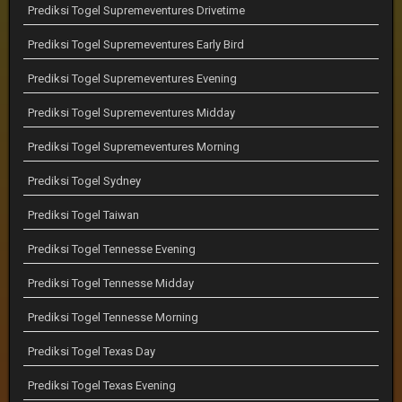
Prediksi Togel Supremeventures Drivetime
Prediksi Togel Supremeventures Early Bird
Prediksi Togel Supremeventures Evening
Prediksi Togel Supremeventures Midday
Prediksi Togel Supremeventures Morning
Prediksi Togel Sydney
Prediksi Togel Taiwan
Prediksi Togel Tennesse Evening
Prediksi Togel Tennesse Midday
Prediksi Togel Tennesse Morning
Prediksi Togel Texas Day
Prediksi Togel Texas Evening