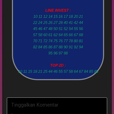
LINE INVEST :
10 11 12 14 15 16 17 18 20 21
22 24 25 26 27 28 40 41 42 44
45 46 47 48 50 51 52 54 55 56
57 58 60 61 62 64 65 66 67 68
70 71 72 74 75 76 77 78 80 81
82 84 85 86 87 88 90 91 92 94
95 96 97 98
TOP 2D :
10 11 15 18 21 25 44 46 55 57 58 64 67 84 85 88
Tinggalkan Komentar