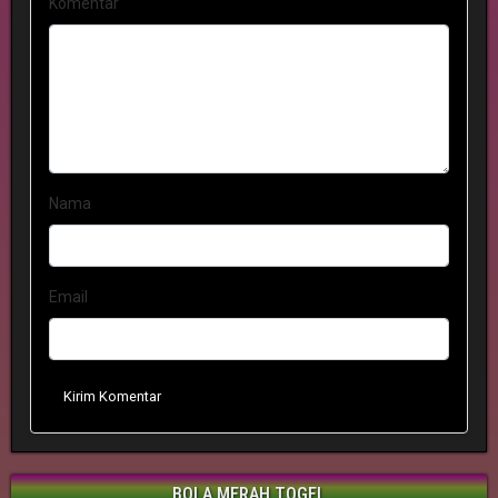
Komentar
Nama
Email
Kirim Komentar
BOLA MERAH TOGEL