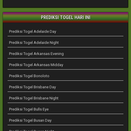
PREDIKSI TOGEL HARI INI
Prediksi Togel Adelaide Day
Prediksi Togel Adelaide Night
Prediksi Togel Arkansas Evening
Prediksi Togel Arkansas Midday
Prediksi Togel Bonoloto
Prediksi Togel Brisbane Day
Prediksi Togel Brisbane Night
Prediksi Togel Bulls Eye
Prediksi Togel Busan Day