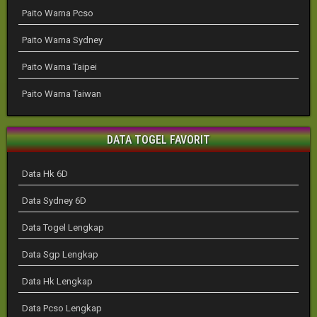
Paito Warna Pcso
Paito Warna Sydney
Paito Warna Taipei
Paito Warna Taiwan
DATA TOGEL FAVORIT
Data Hk 6D
Data Sydney 6D
Data Togel Lengkap
Data Sgp Lengkap
Data Hk Lengkap
Data Pcso Lengkap