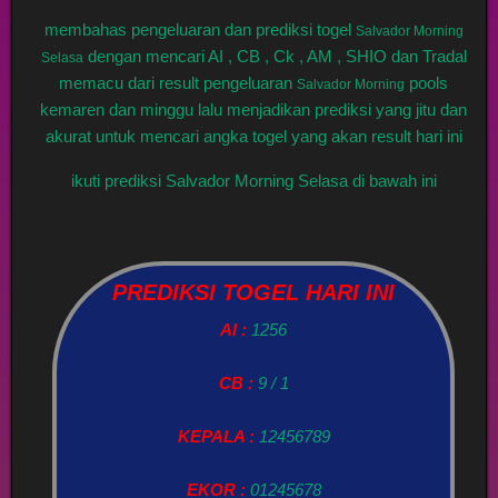
membahas pengeluaran dan prediksi togel
Salvador Morning
dengan mencari AI , CB , Ck , AM , SHIO dan Tradal
Selasa
memacu dari result pengeluaran
pools
Salvador Morning
kemaren dan minggu lalu menjadikan prediksi yang jitu dan
akurat untuk mencari angka togel yang akan result hari ini
ikuti prediksi Salvador Morning Selasa di bawah ini
PREDIKSI TOGEL HARI INI
AI :
1256
CB :
9 / 1
KEPALA :
12456789
EKOR :
01245678