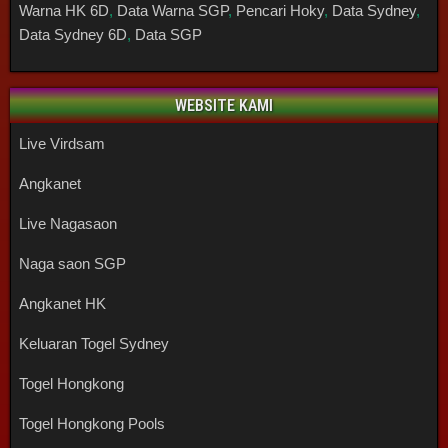
Warna HK 6D
,
Data Warna SGP
,
Pencari Hoky
,
Data Sydney
,
Data Sydney 6D
,
Data SGP
WEBSITE KAMI
Live Virdsam
Angkanet
Live Nagasaon
Naga saon SGP
Angkanet HK
Keluaran Togel Sydney
Togel Hongkong
Togel Hongkong Pools