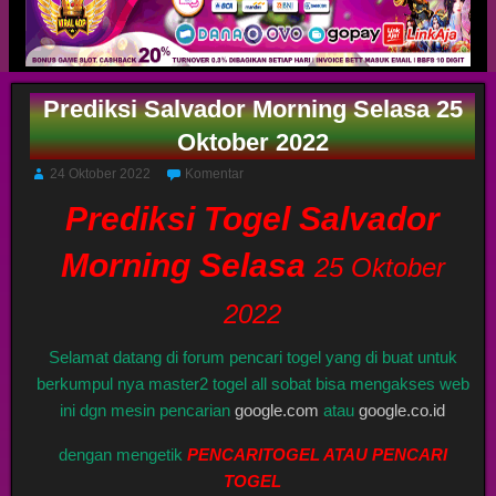
Prediksi Salvador Morning Selasa 25
Oktober 2022
24 Oktober 2022
Komentar
Prediksi Togel Salvador
Morning Selasa
25 Oktober
2022
Selamat datang di forum pencari togel yang di buat untuk
berkumpul nya master2 togel all sobat bisa mengakses web
ini dgn mesin pencarian
google.com
atau
google.co.id
dengan mengetik
PENCARITOGEL ATAU PENCARI
TOGEL