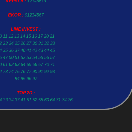
KEPALA :
12345679
EKOR :
01234567
LINE INVEST :
0 11 12 13 14 15 16 17 20 21
2 23 24 25 26 27 30 31 32 33
4 35 36 37 40 41 42 43 44 45
6 47 50 51 52 53 54 55 56 57
0 61 62 63 64 65 66 67 70 71
2 73 74 75 76 77 90 91 92 93
94 95 96 97
TOP 2D :
4 33 34 37 41 51 52 55 60 64 71 74 76