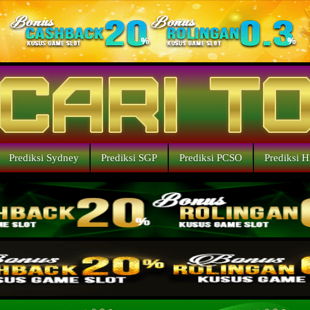
Prediksi Sydney
Prediksi SGP
Prediksi PCSO
Prediksi 