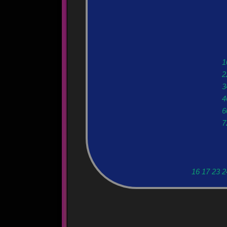
1
2
3
4
6
7
16 17 23 2