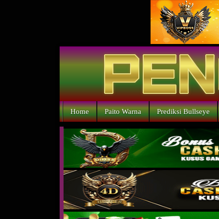
Home
Paito Warna
Prediksi Bullseye