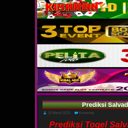
Prediksi Salva
20 Maret 2023
Komentar
Prediksi Togel Sal