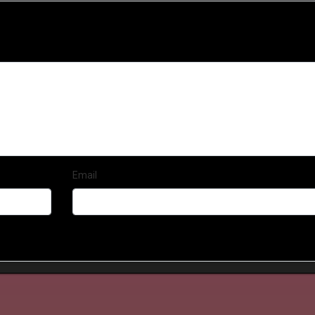
Email