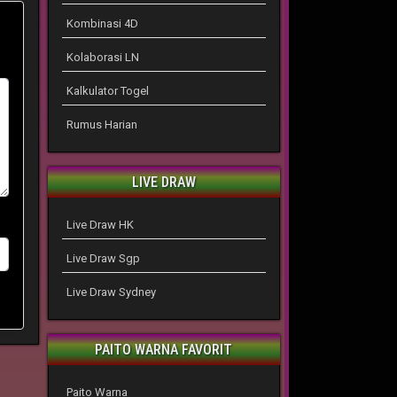
Kombinasi 4D
Kolaborasi LN
Kalkulator Togel
Rumus Harian
LIVE DRAW
Live Draw HK
Live Draw Sgp
Live Draw Sydney
PAITO WARNA FAVORIT
Paito Warna