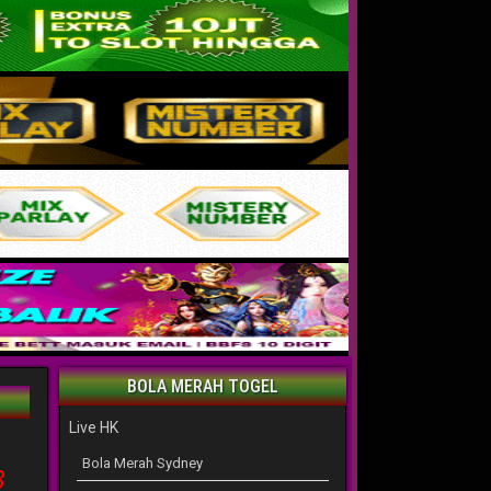
BOLA MERAH TOGEL
Live HK
Bola Merah Sydney
3