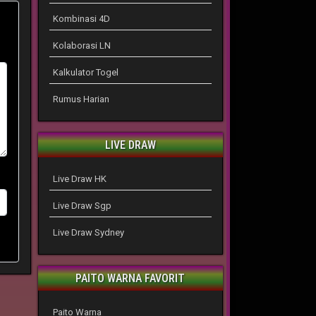
Kombinasi 4D
Kolaborasi LN
Kalkulator Togel
Rumus Harian
LIVE DRAW
Live Draw HK
Live Draw Sgp
Live Draw Sydney
PAITO WARNA FAVORIT
Paito Warna