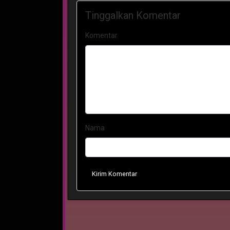
Tinggalkan Komentar
Komentar
Nama
Kirim Komentar