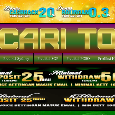
Prediksi Sydney
Prediksi SGP
Prediksi PCSO
Prediksi 