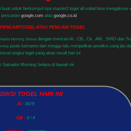
di buat untuk berkumpul nya master2 togel all sobat bisa mengakses
n pencarian
google.com
atau
google.co.id
k
PENCARITOGEL ATAU PENCARI TOGEL
dengan mencari AI , CB , Ck , AM , SHIO dan Tr
lvador Morning
Selasa
pools kemaren dan minggu lalu menjadikan prediksi yang jitu d
rning
ncari angka togel yang akan result hari ini
ksi Salvador Morning Selasa di bawah ini
DIKSI TOGEL HARI INI
AI :
0679
CB :
9 / 4