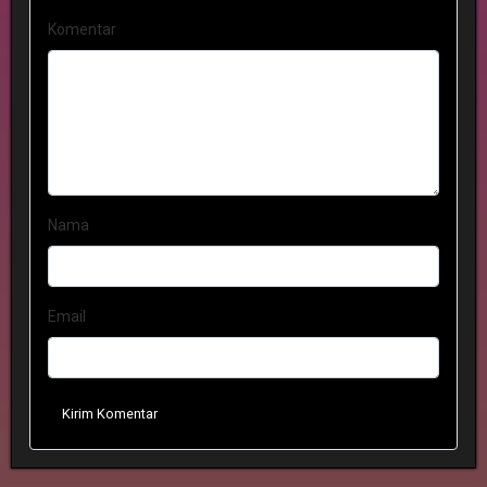
Komentar
Nama
Email
Kirim Komentar