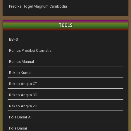
Prediksi Togel Magnum Cambodia
TOOLS
BBFS
Rumus Prediksi Otomatis
Rumus Manual
Rekap Kumat
Rekap Angka CT
Rekap Angka 3D
Rekap Angka 2D
Pola Dasar All
Pola Dasar