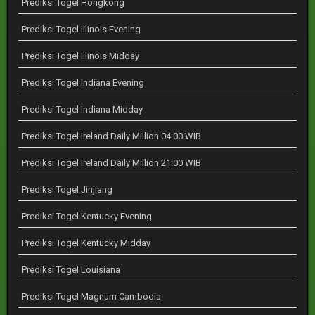
Prediksi Togel Hongkong
Prediksi Togel Illinois Evening
Prediksi Togel Illinois Midday
Prediksi Togel Indiana Evening
Prediksi Togel Indiana Midday
Prediksi Togel Ireland Daily Million 04:00 WIB
Prediksi Togel Ireland Daily Million 21:00 WIB
Prediksi Togel Jinjiang
Prediksi Togel Kentucky Evening
Prediksi Togel Kentucky Midday
Prediksi Togel Louisiana
Prediksi Togel Magnum Cambodia