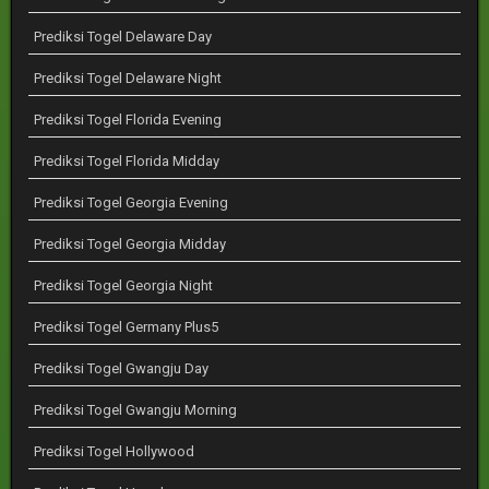
Prediksi Togel Delaware Day
Prediksi Togel Delaware Night
Prediksi Togel Florida Evening
Prediksi Togel Florida Midday
Prediksi Togel Georgia Evening
Prediksi Togel Georgia Midday
Prediksi Togel Georgia Night
Prediksi Togel Germany Plus5
Prediksi Togel Gwangju Day
Prediksi Togel Gwangju Morning
Prediksi Togel Hollywood