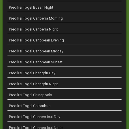
Prediksi Togel Busan Night
Prediksi Togel Canberra Morning
Prediksi Togel Canberra Night
Prediksi Togel Caribbean Evening
Prediksi Togel Caribbean Midday
Prediksi Togel Caribbean Sunset
Prediksi Togel Chengdu Day
Prediksi Togel Chengdu Night
Prediksi Togel Chinapools
Prediksi Togel Colombus
Prediksi Togel Connecticut Day
Prediksi Togel Connecticut Night