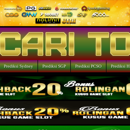
Prediksi Sydney
Prediksi SGP
Prediksi PCSO
Prediksi 