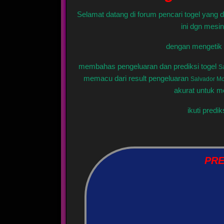
Selamat datang di forum pencari togel yang 
ini dgn mesi
dengan mengeti
membahas pengeluaran dan prediksi togel
S
memacu dari result pengeluaran
Salvador Mo
akurat untuk me
ikuti predi
PRE