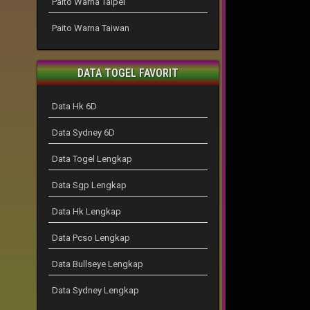
Paito Warna Taipei
Paito Warna Taiwan
DATA TOGEL FAVORIT
Data Hk 6D
Data Sydney 6D
Data Togel Lengkap
Data Sgp Lengkap
Data Hk Lengkap
Data Pcso Lengkap
Data Bullseye Lengkap
Data Sydney Lengkap