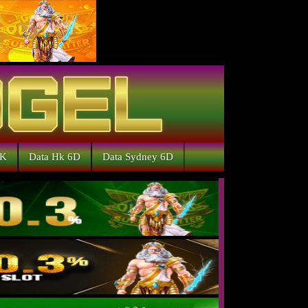
HK
Data Hk 6D
Data Sydney 6D