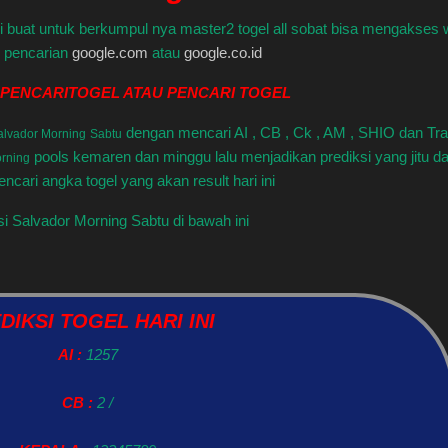
di buat untuk berkumpul nya master2 togel all sobat bisa mengakses
n pencarian
google.com
atau
google.co.id
k
PENCARITOGEL ATAU PENCARI TOGEL
dengan mencari AI , CB , Ck , AM , SHIO dan Tra
alvador Morning
Sabtu
pools kemaren dan minggu lalu menjadikan prediksi yang jitu d
rning
ncari angka togel yang akan result hari ini
ksi Salvador Morning Sabtu di bawah ini
DIKSI TOGEL HARI INI
AI :
1257
CB :
2 /