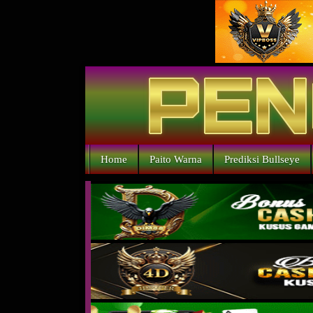
Home
Paito Warna
Prediksi Bullseye