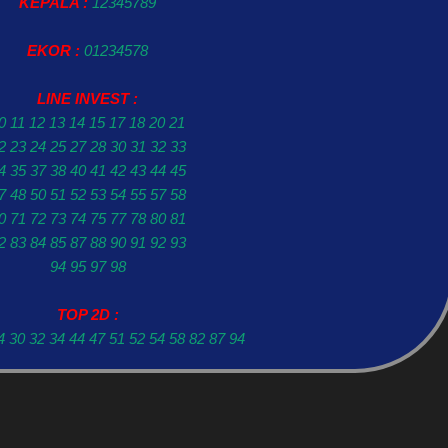
KEPALA :
12345789
EKOR :
01234578
LINE INVEST :
0 11 12 13 14 15 17 18 20 21
2 23 24 25 27 28 30 31 32 33
4 35 37 38 40 41 42 43 44 45
7 48 50 51 52 53 54 55 57 58
0 71 72 73 74 75 77 78 80 81
2 83 84 85 87 88 90 91 92 93
94 95 97 98
TOP 2D :
4 30 32 34 44 47 51 52 54 58 82 87 94