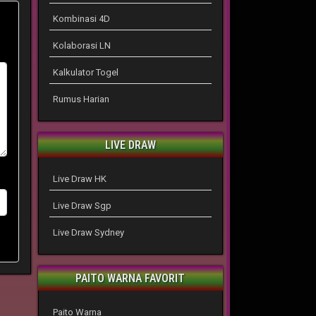
Kombinasi 4D
Kolaborasi LN
Kalkulator Togel
Rumus Harian
LIVE DRAW
Live Draw HK
Live Draw Sgp
Live Draw Sydney
PAITO WARNA FAVORIT
Paito Warna