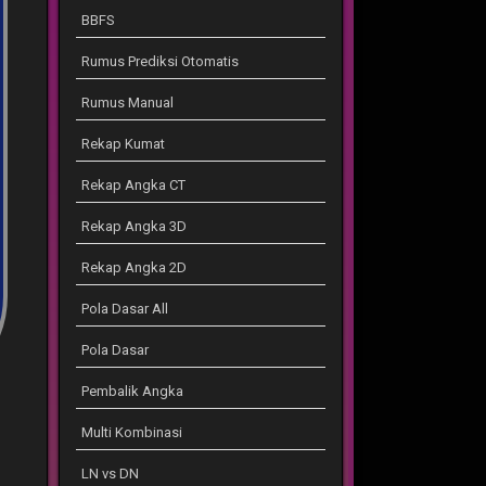
BBFS
Rumus Prediksi Otomatis
Rumus Manual
Rekap Kumat
Rekap Angka CT
Rekap Angka 3D
Rekap Angka 2D
Pola Dasar All
Pola Dasar
Pembalik Angka
Multi Kombinasi
LN vs DN