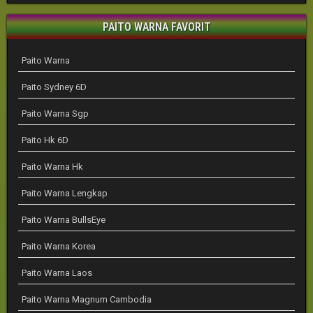
PAITO WARNA FAVORIT
Paito Warna
Paito Sydney 6D
Paito Warna Sgp
Paito Hk 6D
Paito Warna Hk
Paito Warna Lengkap
Paito Warna BullsEye
Paito Warna Korea
Paito Warna Laos
Paito Warna Magnum Cambodia