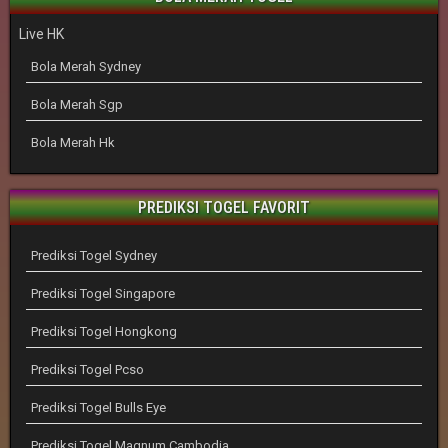
Live HK
Bola Merah Sydney
Bola Merah Sgp
Bola Merah Hk
PREDIKSI TOGEL FAVORIT
Prediksi Togel Sydney
Prediksi Togel Singapore
Prediksi Togel Hongkong
Prediksi Togel Pcso
Prediksi Togel Bulls Eye
Prediksi Togel Magnum Cambodia