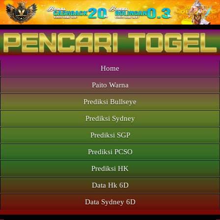
Home
Paito Warna
Prediksi Bullseye
Prediksi Sydney
Prediksi SGP
Prediksi PCSO
Prediksi HK
Data Hk 6D
Data Sydney 6D