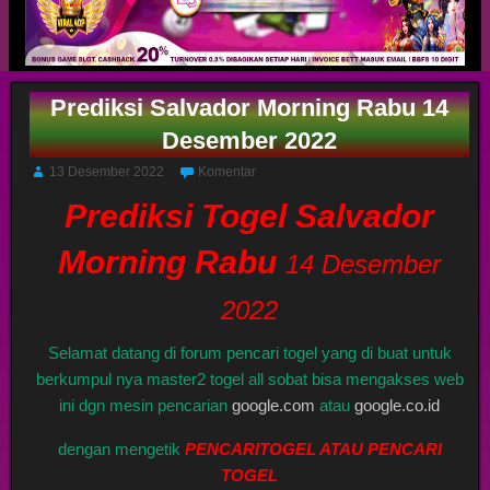
Prediksi Salvador Morning Rabu 14
Desember 2022
13 Desember 2022
Komentar
Prediksi Togel Salvador
Morning Rabu
14 Desember
2022
Selamat datang di forum pencari togel yang di buat untuk
berkumpul nya master2 togel all sobat bisa mengakses web
ini dgn mesin pencarian
google.com
atau
google.co.id
dengan mengetik
PENCARITOGEL ATAU PENCARI
TOGEL