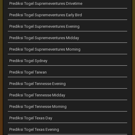
Prediksi Togel Supremeventures Drivetime
Prediksi Togel Supremeventures Early Bird
Prediksi Togel Supremeventures Evening
Prediksi Togel Supremeventures Midday
Prediksi Togel Supremeventures Morning
Prediksi Togel Sydney
Prediksi Togel Taiwan
Prediksi Togel Tennesse Evening
Prediksi Togel Tennesse Midday
Prediksi Togel Tennesse Morning
Prediksi Togel Texas Day
Prediksi Togel Texas Evening