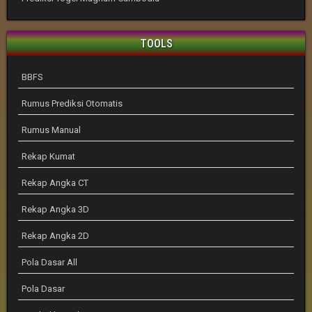
TOOLS
BBFS
Rumus Prediksi Otomatis
Rumus Manual
Rekap Kumat
Rekap Angka CT
Rekap Angka 3D
Rekap Angka 2D
Pola Dasar All
Pola Dasar