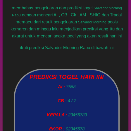
membahas pengeluaran dan prediksi togel
Salvador Morning
dengan mencari AI , CB , Ck , AM , SHIO dan Tradal
Rabu
memacu dari result pengeluaran
pools
Salvador Morning
kemaren dan minggu lalu menjadikan prediksi yang jitu dan
akurat untuk mencari angka togel yang akan result hari ini
ikuti prediksi Salvador Morning Rabu di bawah ini
PREDIKSI TOGEL HARI INI
AI :
3568
CB :
4 / 7
KEPALA :
23456789
EKOR :
02345678