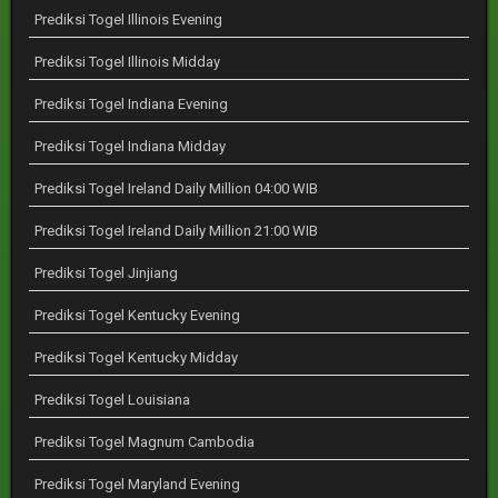
Prediksi Togel Illinois Evening
Prediksi Togel Illinois Midday
Prediksi Togel Indiana Evening
Prediksi Togel Indiana Midday
Prediksi Togel Ireland Daily Million 04:00 WIB
Prediksi Togel Ireland Daily Million 21:00 WIB
Prediksi Togel Jinjiang
Prediksi Togel Kentucky Evening
Prediksi Togel Kentucky Midday
Prediksi Togel Louisiana
Prediksi Togel Magnum Cambodia
Prediksi Togel Maryland Evening