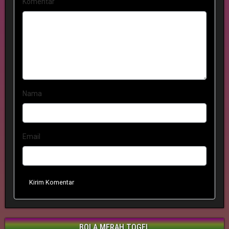
Komentar
Nama
Email
Kirim Komentar
BOLA MERAH TOGEL