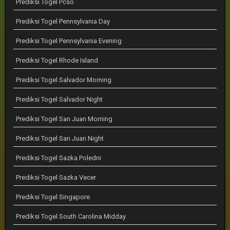
Prediksi Togel Pcso
Prediksi Togel Pennsylvania Day
Prediksi Togel Pennsylvania Evening
Prediksi Togel Rhode Island
Prediksi Togel Salvador Morning
Prediksi Togel Salvador Night
Prediksi Togel San Juan Morning
Prediksi Togel San Juan Night
Prediksi Togel Sazka Poledni
Prediksi Togel Sazka Vecer
Prediksi Togel Singapore
Prediksi Togel South Carolina Midday