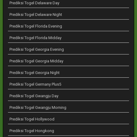
Prediksi Togel Delaware Day
Prediksi Togel Delaware Night
Prediksi Togel Florida Evening
Prediksi Togel Florida Midday
Prediksi Togel Georgia Evening
Prediksi Togel Georgia Midday
Prediksi Togel Georgia Night
Prediksi Togel Germany Plus5
Prediksi Togel Gwangju Day
Prediksi Togel Gwangju Morning
Prediksi Togel Hollywood
Prediksi Togel Hongkong