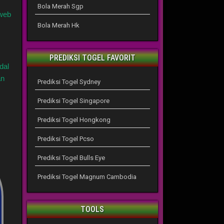
Bola Merah Sgp
 web
Bola Merah Hk
PREDIKSI TOGEL FAVORIT
dal
an
Prediksi Togel Sydney
Prediksi Togel Singapore
Prediksi Togel Hongkong
Prediksi Togel Pcso
Prediksi Togel Bulls Eye
Prediksi Togel Magnum Cambodia
TOOLS