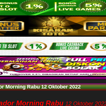
or Morning Rabu 12 Oktober 2022
vador Morning Rabu
12 Oktober 202