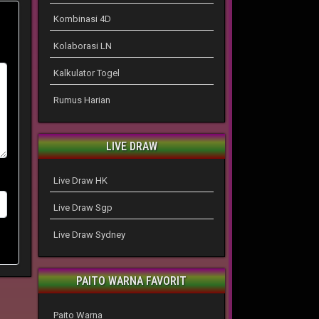
Kombinasi 4D
Kolaborasi LN
Kalkulator Togel
Rumus Harian
LIVE DRAW
Live Draw HK
Live Draw Sgp
Live Draw Sydney
PAITO WARNA FAVORIT
Paito Warna