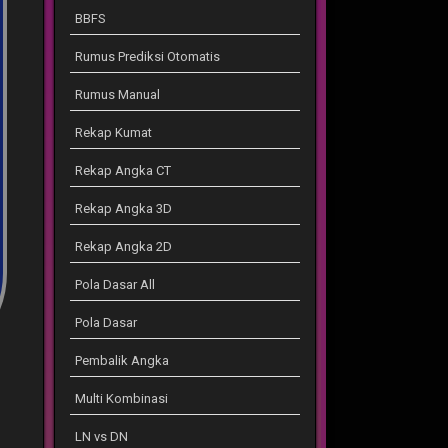
BBFS
Rumus Prediksi Otomatis
Rumus Manual
Rekap Kumat
Rekap Angka CT
Rekap Angka 3D
Rekap Angka 2D
Pola Dasar All
Pola Dasar
Pembalik Angka
Multi Kombinasi
LN vs DN