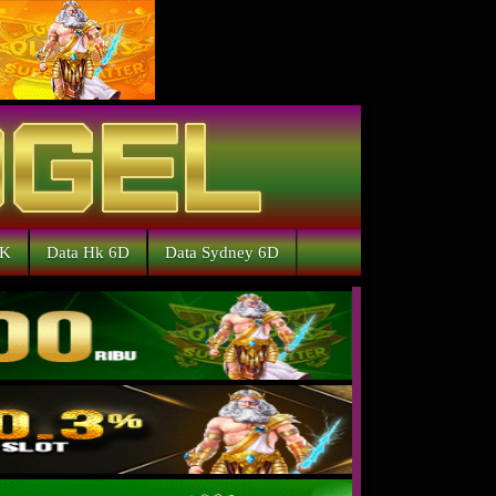
HK
Data Hk 6D
Data Sydney 6D