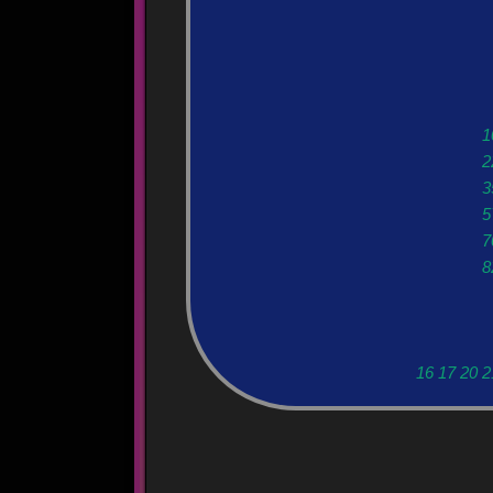
1
2
3
5
7
8
16 17 20 2