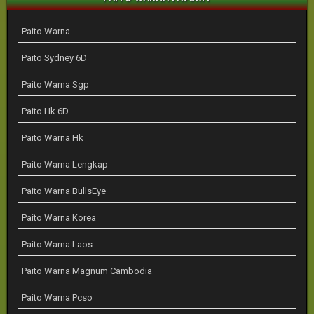
Paito Warna
Paito Sydney 6D
Paito Warna Sgp
Paito Hk 6D
Paito Warna Hk
Paito Warna Lengkap
Paito Warna BullsEye
Paito Warna Korea
Paito Warna Laos
Paito Warna Magnum Cambodia
Paito Warna Pcso