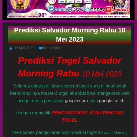
Prediksi Salvador Morning Rabu 10
Mei 2023
09 Mei 2023
Komentar
Prediksi Togel Salvador
Morning Rabu
10 Mei 2023
Selamat datang di forum pencari togel yang di buat untuk
berkumpul nya master2 togel all sobat bisa mengakses web
ini dgn mesin pencarian
google.com
atau
google.co.id
dengan mengetik
PENCARITOGEL ATAU PENCARI
TOGEL
membahas pengeluaran dan prediksi togel
Salvador Morning