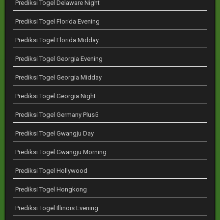
Prediksi Togel Delaware Night
Prediksi Togel Florida Evening
Prediksi Togel Florida Midday
Prediksi Togel Georgia Evening
Prediksi Togel Georgia Midday
Prediksi Togel Georgia Night
Prediksi Togel Germany Plus5
Prediksi Togel Gwangju Day
Prediksi Togel Gwangju Morning
Prediksi Togel Hollywood
Prediksi Togel Hongkong
Prediksi Togel Illinois Evening