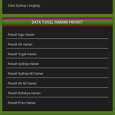
Data Sydney Lengkap
DATA TOGEL HARIAN FAVORIT
Result Sgp Harian
Result Hk Harian
Result Togel Harian
Result Sydney Harian
Result Sydney 6D harian
Result Hk 6D harian
Result BullsEye Harian
Result Pcso Harian