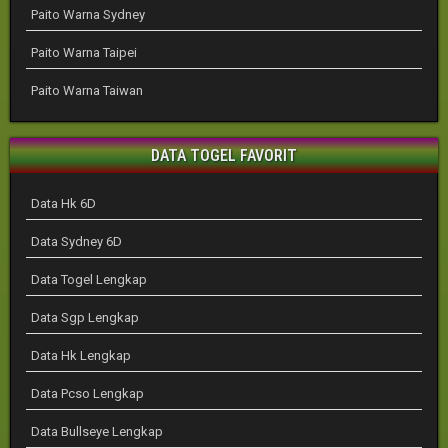
Paito Warna Sydney
Paito Warna Taipei
Paito Warna Taiwan
DATA TOGEL FAVORIT
Data Hk 6D
Data Sydney 6D
Data Togel Lengkap
Data Sgp Lengkap
Data Hk Lengkap
Data Pcso Lengkap
Data Bullseye Lengkap