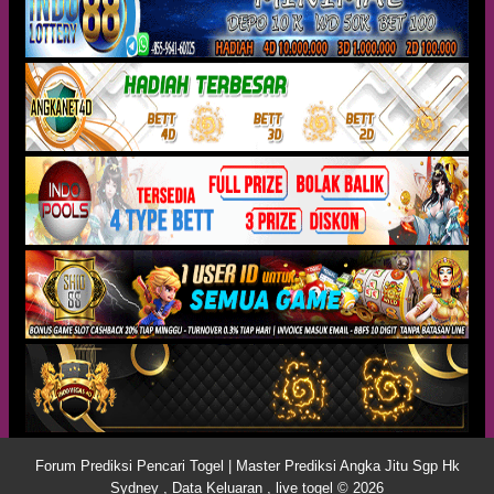
Forum Prediksi Pencari Togel | Master Prediksi Angka Jitu Sgp Hk
Sydney , Data Keluaran , live togel © 2026