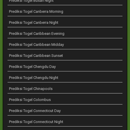
Prediksi Togel Busan Night
Prediksi Togel Canberra Morning
Prediksi Togel Canberra Night
Prediksi Togel Caribbean Evening
Prediksi Togel Caribbean Midday
Prediksi Togel Caribbean Sunset
Prediksi Togel Chengdu Day
Prediksi Togel Chengdu Night
Prediksi Togel Chinapools
Prediksi Togel Colombus
Prediksi Togel Connecticut Day
Prediksi Togel Connecticut Night