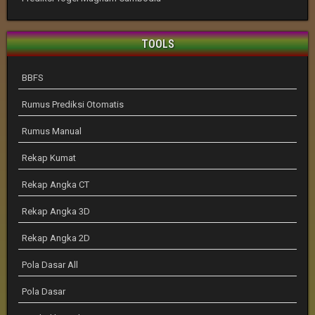
TOOLS
BBFS
Rumus Prediksi Otomatis
Rumus Manual
Rekap Kumat
Rekap Angka CT
Rekap Angka 3D
Rekap Angka 2D
Pola Dasar All
Pola Dasar