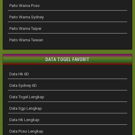
Paito Warna Pcso
Paito Warna Sydney
Paito Warna Taipei
Paito Warna Taiwan
DATA TOGEL FAVORIT
Data Hk 6D
Data Sydney 6D
Data Togel Lengkap
Data Sgp Lengkap
Data Hk Lengkap
Data Pcso Lengkap