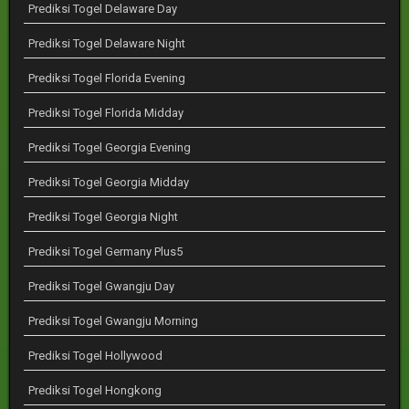
Prediksi Togel Delaware Day
Prediksi Togel Delaware Night
Prediksi Togel Florida Evening
Prediksi Togel Florida Midday
Prediksi Togel Georgia Evening
Prediksi Togel Georgia Midday
Prediksi Togel Georgia Night
Prediksi Togel Germany Plus5
Prediksi Togel Gwangju Day
Prediksi Togel Gwangju Morning
Prediksi Togel Hollywood
Prediksi Togel Hongkong