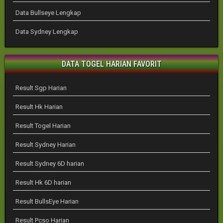
Data Bullseye Lengkap
Data Sydney Lengkap
DATA TOGEL HARIAN FAVORIT
Result Sgp Harian
Result Hk Harian
Result Togel Harian
Result Sydney Harian
Result Sydney 6D harian
Result Hk 6D harian
Result BullsEye Harian
Result Pcso Harian