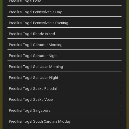
Prediksi Togel Pcso
Prediksi Togel Pennsylvania Day
Prediksi Togel Pennsylvania Evening
Prediksi Togel Rhode Island
Prediksi Togel Salvador Morning
Prediksi Togel Salvador Night
Prediksi Togel San Juan Morning
Prediksi Togel San Juan Night
Prediksi Togel Sazka Poledni
Prediksi Togel Sazka Vecer
Prediksi Togel Singapore
Prediksi Togel South Carolina Midday