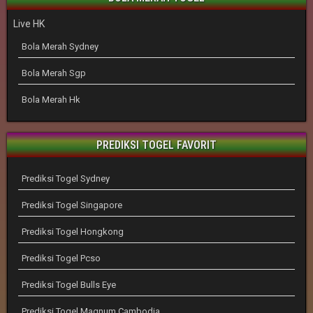
Live HK
Bola Merah Sydney
Bola Merah Sgp
Bola Merah Hk
PREDIKSI TOGEL FAVORIT
Prediksi Togel Sydney
Prediksi Togel Singapore
Prediksi Togel Hongkong
Prediksi Togel Pcso
Prediksi Togel Bulls Eye
Prediksi Togel Magnum Cambodia