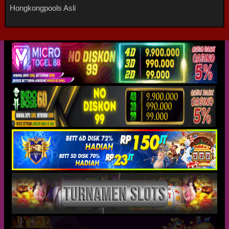
Hongkongpools Asli