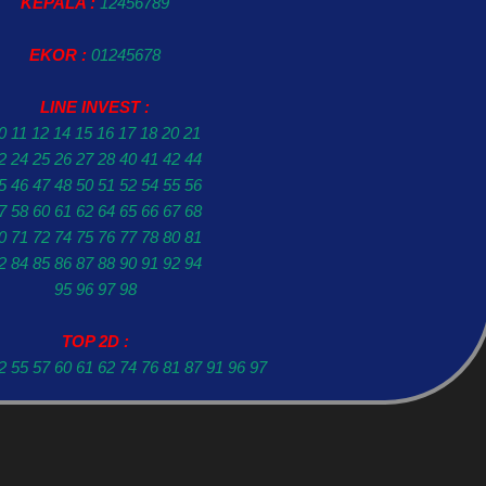
KEPALA :
12456789
EKOR :
01245678
LINE INVEST :
0 11 12 14 15 16 17 18 20 21
2 24 25 26 27 28 40 41 42 44
5 46 47 48 50 51 52 54 55 56
7 58 60 61 62 64 65 66 67 68
0 71 72 74 75 76 77 78 80 81
2 84 85 86 87 88 90 91 92 94
95 96 97 98
TOP 2D :
2 55 57 60 61 62 74 76 81 87 91 96 97