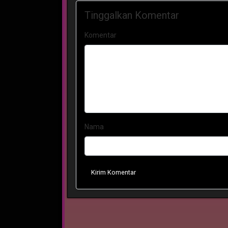
Tinggalkan Komentar
Komentar
Nama
Kirim Komentar