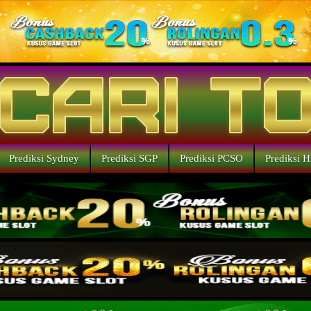
Prediksi Sydney
Prediksi SGP
Prediksi PCSO
Prediksi 