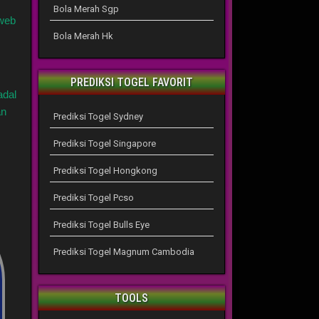
Bola Merah Sgp
 web
Bola Merah Hk
PREDIKSI TOGEL FAVORIT
adal
an
Prediksi Togel Sydney
Prediksi Togel Singapore
Prediksi Togel Hongkong
Prediksi Togel Pcso
Prediksi Togel Bulls Eye
Prediksi Togel Magnum Cambodia
TOOLS