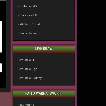
Kombinasi 4D
Kolaborasi LN
Kalkulator Togel
Rumus Harian
LIVE DRAW
Live Draw HK
Live Draw Sgp
Live Draw Sydney
PAITO WARNA FAVORIT
Paito Warna