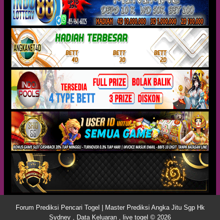
Forum Prediksi Pencari Togel | Master Prediksi Angka Jitu Sgp Hk
Sydney , Data Keluaran , live togel © 2026