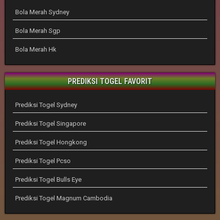
Bola Merah Sydney
Bola Merah Sgp
Bola Merah Hk
PREDIKSI TOGEL FAVORIT
Prediksi Togel Sydney
Prediksi Togel Singapore
Prediksi Togel Hongkong
Prediksi Togel Pcso
Prediksi Togel Bulls Eye
Prediksi Togel Magnum Cambodia