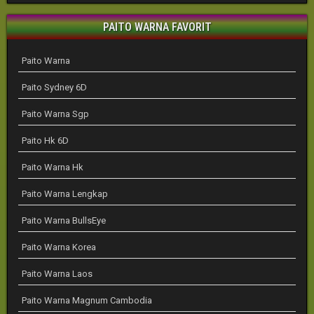
PAITO WARNA FAVORIT
Paito Warna
Paito Sydney 6D
Paito Warna Sgp
Paito Hk 6D
Paito Warna Hk
Paito Warna Lengkap
Paito Warna BullsEye
Paito Warna Korea
Paito Warna Laos
Paito Warna Magnum Cambodia