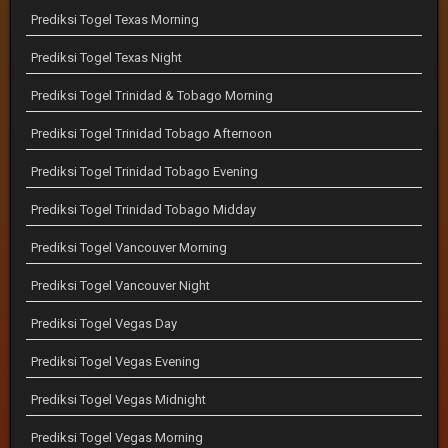
Prediksi Togel Texas Morning
Prediksi Togel Texas Night
Prediksi Togel Trinidad & Tobago Morning
Prediksi Togel Trinidad Tobago Afternoon
Prediksi Togel Trinidad Tobago Evening
Prediksi Togel Trinidad Tobago Midday
Prediksi Togel Vancouver Morning
Prediksi Togel Vancouver Night
Prediksi Togel Vegas Day
Prediksi Togel Vegas Evening
Prediksi Togel Vegas Midnight
Prediksi Togel Vegas Morning