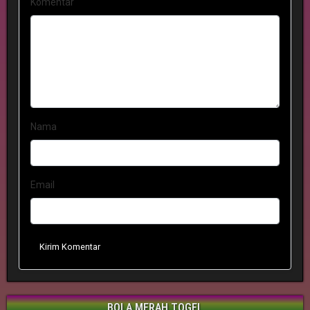
Komentar
Nama
Email
Kirim Komentar
BOLA MERAH TOGEL