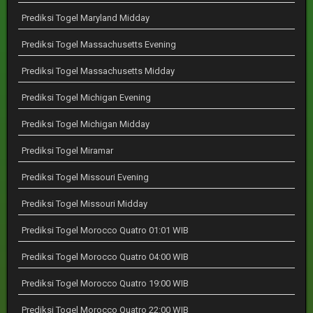
Prediksi Togel Maryland Midday
Prediksi Togel Massachusetts Evening
Prediksi Togel Massachusetts Midday
Prediksi Togel Michigan Evening
Prediksi Togel Michigan Midday
Prediksi Togel Miramar
Prediksi Togel Missouri Evening
Prediksi Togel Missouri Midday
Prediksi Togel Morocco Quatro 01:01 WIB
Prediksi Togel Morocco Quatro 04:00 WIB
Prediksi Togel Morocco Quatro 19:00 WIB
Prediksi Togel Morocco Quatro 22:00 WIB