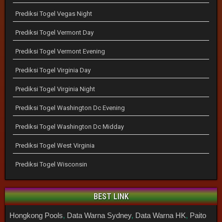
Prediksi Togel Vegas Night
Prediksi Togel Vermont Day
Prediksi Togel Vermont Evening
Prediksi Togel Virginia Day
Prediksi Togel Virginia Night
Prediksi Togel Washington Dc Evening
Prediksi Togel Washington Dc Midday
Prediksi Togel West Virginia
Prediksi Togel Wisconsin
BEST LINK
Hongkong Pools
,
Data Warna Sydney
,
Data Warna HK
,
Paito