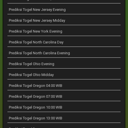
Prediksi Togel New Jersey Evening
Prediksi Togel New Jersey Midday
Prediksi Togel New York Evening
Prediksi Togel North Carolina Day
Prediksi Togel North Carolina Evening
Prediksi Togel Ohio Evening
Prediksi Togel Ohio Midday
Prediksi Togel Oregon 04:00 WIB
Prediksi Togel Oregon 07:00 WIB
Prediksi Togel Oregon 10:00 WIB
Prediksi Togel Oregon 13:00 WIB