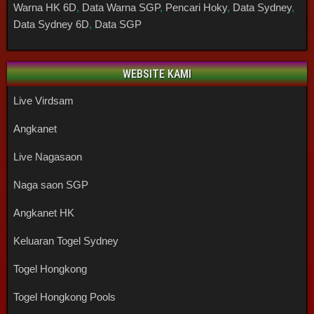
Warna HK 6D
,
Data Warna SGP
,
Pencari Hoky
,
Data Sydney
,
Data Sydney 6D
,
Data SGP
WEBSITE KAMI
Live Virdsam
Angkanet
Live Nagasaon
Naga saon SGP
Angkanet HK
Keluaran Togel Sydney
Togel Hongkong
Togel Hongkong Pools