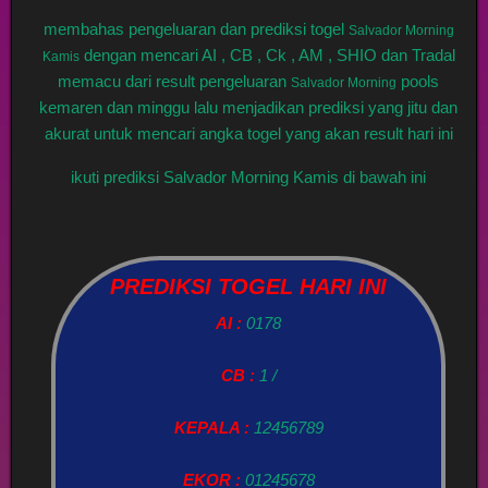
membahas pengeluaran dan prediksi togel
Salvador Morning
dengan mencari AI , CB , Ck , AM , SHIO dan Tradal
Kamis
memacu dari result pengeluaran
pools
Salvador Morning
kemaren dan minggu lalu menjadikan prediksi yang jitu dan
akurat untuk mencari angka togel yang akan result hari ini
ikuti prediksi Salvador Morning Kamis di bawah ini
PREDIKSI TOGEL HARI INI
AI :
0178
CB :
1 /
KEPALA :
12456789
EKOR :
01245678