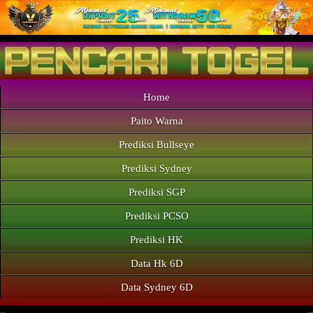
Home
Paito Warna
Prediksi Bullseye
Prediksi Sydney
Prediksi SGP
Prediksi PCSO
Prediksi HK
Data Hk 6D
Data Sydney 6D