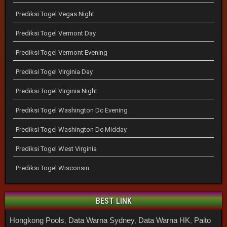
Prediksi Togel Vegas Night
Prediksi Togel Vermont Day
Prediksi Togel Vermont Evening
Prediksi Togel Virginia Day
Prediksi Togel Virginia Night
Prediksi Togel Washington Dc Evening
Prediksi Togel Washington Dc Midday
Prediksi Togel West Virginia
Prediksi Togel Wisconsin
BEST LINK
Hongkong Pools
,
Data Warna Sydney
,
Data Warna HK
,
Paito