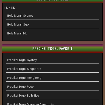
Live HK
Bola Merah Sydney
Bola Merah Sgp
Bola Merah Hk
PREDIKSI TOGEL FAVORIT
Prediksi Togel Sydney
Prediksi Togel Singapore
Prediksi Togel Hongkong
Prediksi Togel Pcso
Prediksi Togel Bulls Eye
Prediksi Togel Magnum Cambodia