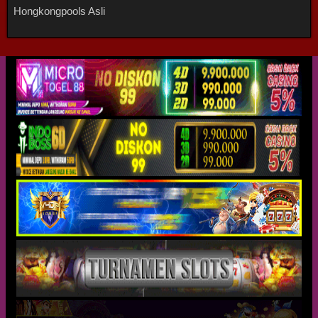
Hongkongpools Asli