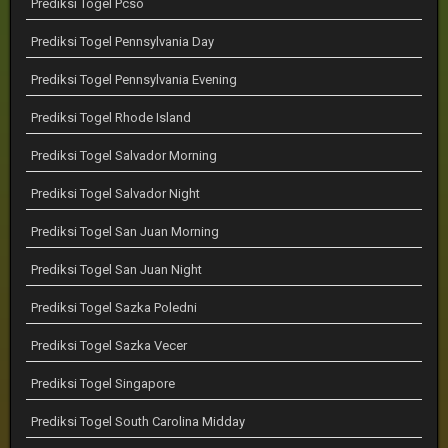
Prediksi Togel Pcso
Prediksi Togel Pennsylvania Day
Prediksi Togel Pennsylvania Evening
Prediksi Togel Rhode Island
Prediksi Togel Salvador Morning
Prediksi Togel Salvador Night
Prediksi Togel San Juan Morning
Prediksi Togel San Juan Night
Prediksi Togel Sazka Poledni
Prediksi Togel Sazka Vecer
Prediksi Togel Singapore
Prediksi Togel South Carolina Midday