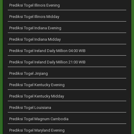
Prediksi Togel Illinois Evening
Prediksi Togel Illinois Midday
Prediksi Togel Indiana Evening
Prediksi Togel Indiana Midday
Prediksi Togel Ireland Daily Million 04:00 WIB
Prediksi Togel Ireland Daily Million 21:00 WIB
Prediksi Togel Jinjiang
Prediksi Togel Kentucky Evening
Prediksi Togel Kentucky Midday
Prediksi Togel Louisiana
Prediksi Togel Magnum Cambodia
Prediksi Togel Maryland Evening