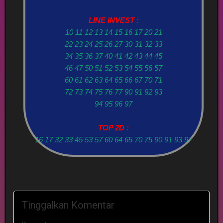
LINE INVEST :
10 11 12 13 14 15 16 17 20 21
22 23 24 25 26 27 30 31 32 33
34 35 36 37 40 41 42 43 44 45
46 47 50 51 52 53 54 55 56 57
60 61 62 63 64 65 66 67 70 71
72 73 74 75 76 77 90 91 92 93
94 95 96 97
TOP 2D :
16 17 32 33 45 53 57 60 64 65 70 75 90 91 93 97
Tinggalkan Komentar