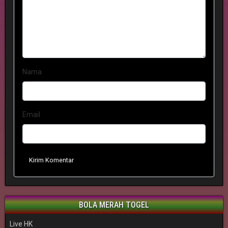
Nama
Email
Kirim Komentar
BOLA MERAH TOGEL
Live HK