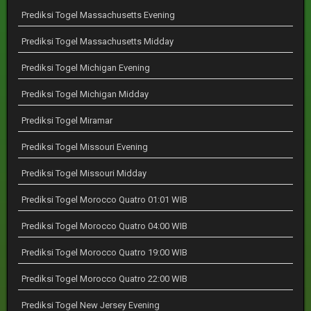
Prediksi Togel Massachusetts Evening
Prediksi Togel Massachusetts Midday
Prediksi Togel Michigan Evening
Prediksi Togel Michigan Midday
Prediksi Togel Miramar
Prediksi Togel Missouri Evening
Prediksi Togel Missouri Midday
Prediksi Togel Morocco Quatro 01:01 WIB
Prediksi Togel Morocco Quatro 04:00 WIB
Prediksi Togel Morocco Quatro 19:00 WIB
Prediksi Togel Morocco Quatro 22:00 WIB
Prediksi Togel New Jersey Evening