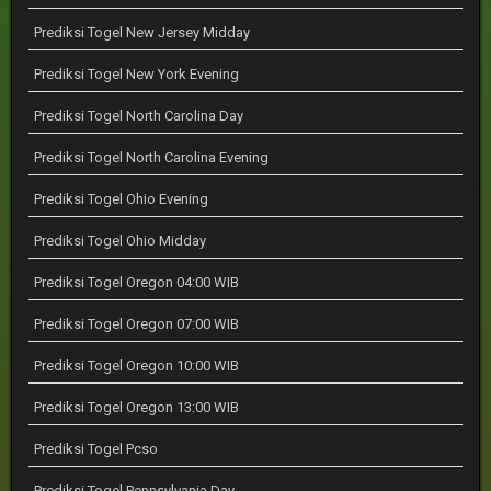
Prediksi Togel New Jersey Midday
Prediksi Togel New York Evening
Prediksi Togel North Carolina Day
Prediksi Togel North Carolina Evening
Prediksi Togel Ohio Evening
Prediksi Togel Ohio Midday
Prediksi Togel Oregon 04:00 WIB
Prediksi Togel Oregon 07:00 WIB
Prediksi Togel Oregon 10:00 WIB
Prediksi Togel Oregon 13:00 WIB
Prediksi Togel Pcso
Prediksi Togel Pennsylvania Day