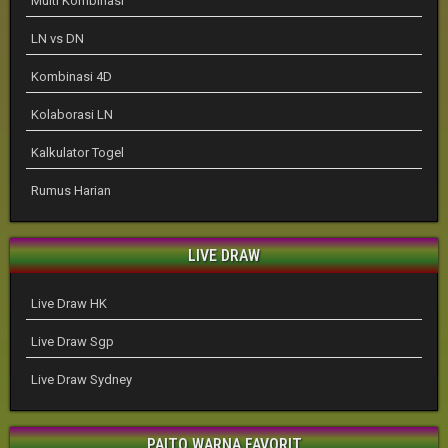
Multi Kombinasi
LN vs DN
Kombinasi 4D
Kolaborasi LN
Kalkulator Togel
Rumus Harian
LIVE DRAW
Live Draw HK
Live Draw Sgp
Live Draw Sydney
PAITO WARNA FAVORIT