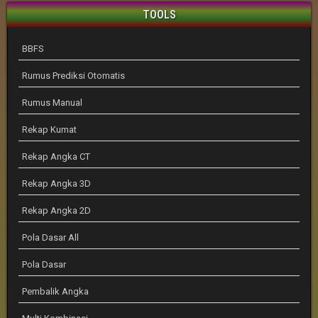
TOOLS
BBFS
Rumus Prediksi Otomatis
Rumus Manual
Rekap Kumat
Rekap Angka CT
Rekap Angka 3D
Rekap Angka 2D
Pola Dasar All
Pola Dasar
Pembalik Angka