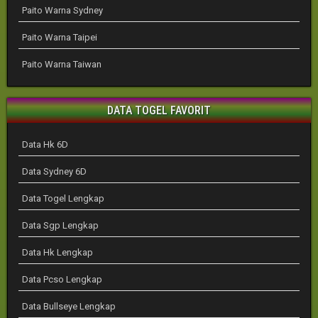
Paito Warna Sydney
Paito Warna Taipei
Paito Warna Taiwan
DATA TOGEL FAVORIT
Data Hk 6D
Data Sydney 6D
Data Togel Lengkap
Data Sgp Lengkap
Data Hk Lengkap
Data Pcso Lengkap
Data Bullseye Lengkap