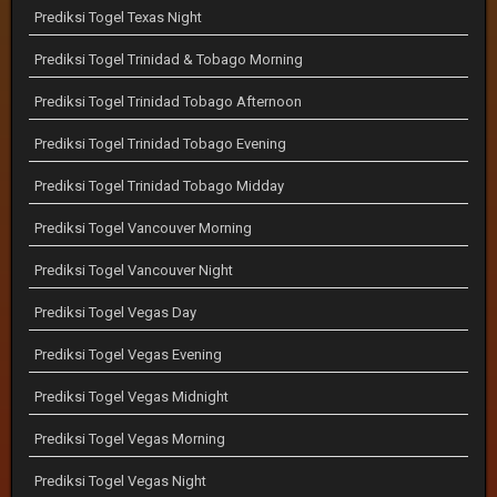
Prediksi Togel Texas Night
Prediksi Togel Trinidad & Tobago Morning
Prediksi Togel Trinidad Tobago Afternoon
Prediksi Togel Trinidad Tobago Evening
Prediksi Togel Trinidad Tobago Midday
Prediksi Togel Vancouver Morning
Prediksi Togel Vancouver Night
Prediksi Togel Vegas Day
Prediksi Togel Vegas Evening
Prediksi Togel Vegas Midnight
Prediksi Togel Vegas Morning
Prediksi Togel Vegas Night