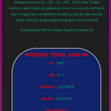
dengan mencari AI , CB , Ck , AM , SHIO dan Tradal
memacu dari result pengeluaran
pools kemaren
Rhode Island
dan minggu lalu menjadikan prediksi yang jitu dan akurat
untuk mencari angka togel yang akan result hari ini
ikuti prediksi Rhode Island Senin di bawah ini
PREDIKSI TOGEL HARI INI
AI :
3469
CB :
5 / 0
KEPALA :
12345679
EKOR :
01234567
LINE INVEST :