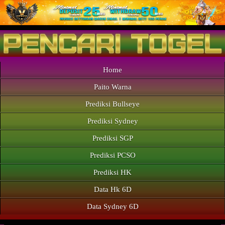
Home
Paito Warna
Prediksi Bullseye
Prediksi Sydney
Prediksi SGP
Prediksi PCSO
Prediksi HK
Data Hk 6D
Data Sydney 6D