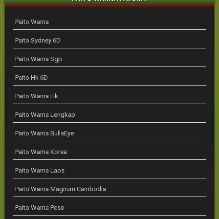
Paito Warna
Paito Sydney 6D
Paito Warna Sgp
Paito Hk 6D
Paito Warna Hk
Paito Warna Lengkap
Paito Warna BullsEye
Paito Warna Korea
Paito Warna Laos
Paito Warna Magnum Cambodia
Paito Warna Pcso