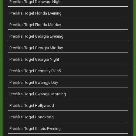
Prediksi Togel Delaware Night
Prediksi Togel Florida Evening
Prediksi Togel Florida Midday
Prediksi Togel Georgia Evening
Prediksi Togel Georgia Midday
Prediksi Togel Georgia Night
Prediksi Togel Germany Plus5
Prediksi Togel Gwangju Day
Prediksi Togel Gwangju Morning
Prediksi Togel Hollywood
Prediksi Togel Hongkong
Prediksi Togel Illinois Evening