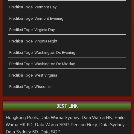
Prediksi Togel Vermont Day
Prediksi Togel Vermont Evening
Prediksi Togel Virginia Day
Prediksi Togel Virginia Night
Prediksi Togel Washington Dc Evening
Prediksi Togel Washington Dc Midday
Prediksi Togel West Virginia
Prediksi Togel Wisconsin
BEST LINK
Hongkong Pools
,
Data Warna Sydney
,
Data Warna HK
,
Paito
Warna HK 6D
,
Data Warna SGP
,
Pencari Hoky
,
Data Sydney
,
Data Sydney 6D
,
Data SGP