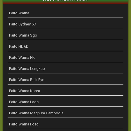
Paito Warna
Paito Sydney 6D
Paito Warna Sgp
Paito Hk 6D
Paito Warna Hk
Paito Warna Lengkap
Paito Warna BullsEye
Paito Warna Korea
Paito Warna Laos
Paito Warna Magnum Cambodia
Paito Warna Pcso