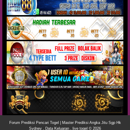
Forum Prediksi Pencari Togel | Master Prediksi Angka Jitu Sgp Hk
Sydney , Data Keluaran , live togel © 2026