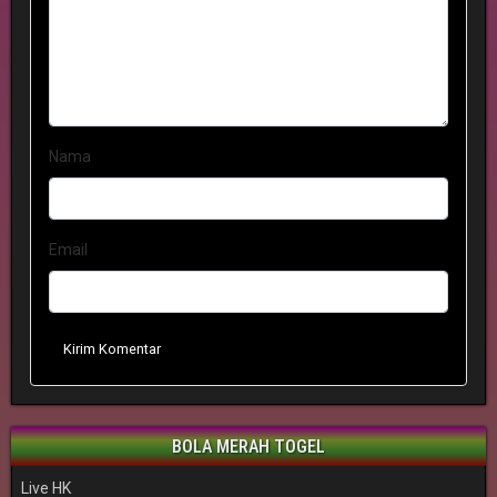
Nama
Email
Kirim Komentar
BOLA MERAH TOGEL
Live HK