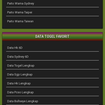
Paito Warna Sydney
Paito Warna Taipei
Paito Warna Taiwan
DATA TOGEL FAVORIT
Data Hk 6D
Data Sydney 6D
Data Togel Lengkap
Data Sgp Lengkap
Data Hk Lengkap
Data Pcso Lengkap
Data Bullseye Lengkap