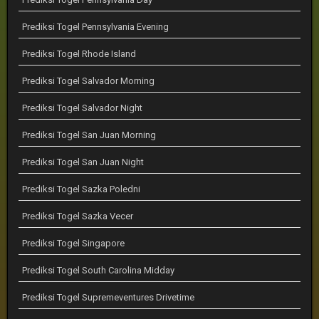
Prediksi Togel Pennsylvania Evening
Prediksi Togel Rhode Island
Prediksi Togel Salvador Morning
Prediksi Togel Salvador Night
Prediksi Togel San Juan Morning
Prediksi Togel San Juan Night
Prediksi Togel Sazka Poledni
Prediksi Togel Sazka Vecer
Prediksi Togel Singapore
Prediksi Togel South Carolina Midday
Prediksi Togel Supremeventures Drivetime