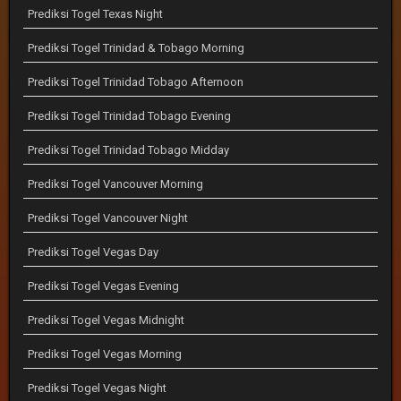
Prediksi Togel Texas Night
Prediksi Togel Trinidad & Tobago Morning
Prediksi Togel Trinidad Tobago Afternoon
Prediksi Togel Trinidad Tobago Evening
Prediksi Togel Trinidad Tobago Midday
Prediksi Togel Vancouver Morning
Prediksi Togel Vancouver Night
Prediksi Togel Vegas Day
Prediksi Togel Vegas Evening
Prediksi Togel Vegas Midnight
Prediksi Togel Vegas Morning
Prediksi Togel Vegas Night