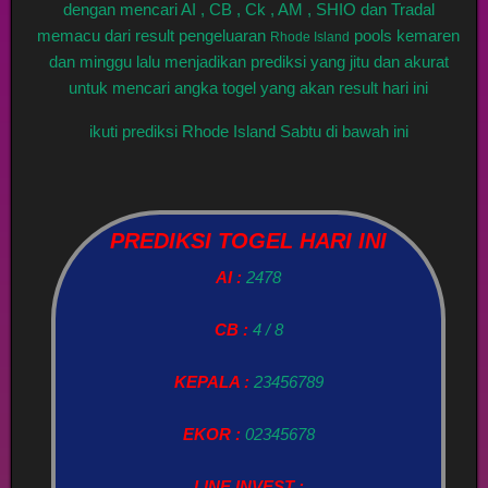
dengan mencari AI , CB , Ck , AM , SHIO dan Tradal
memacu dari result pengeluaran
pools kemaren
Rhode Island
dan minggu lalu menjadikan prediksi yang jitu dan akurat
untuk mencari angka togel yang akan result hari ini
ikuti prediksi Rhode Island Sabtu di bawah ini
PREDIKSI TOGEL HARI INI
AI :
2478
CB :
4 / 8
KEPALA :
23456789
EKOR :
02345678
LINE INVEST :