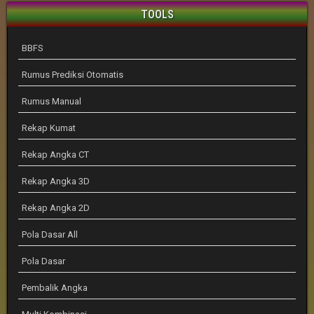
TOOLS
BBFS
Rumus Prediksi Otomatis
Rumus Manual
Rekap Kumat
Rekap Angka CT
Rekap Angka 3D
Rekap Angka 2D
Pola Dasar All
Pola Dasar
Pembalik Angka