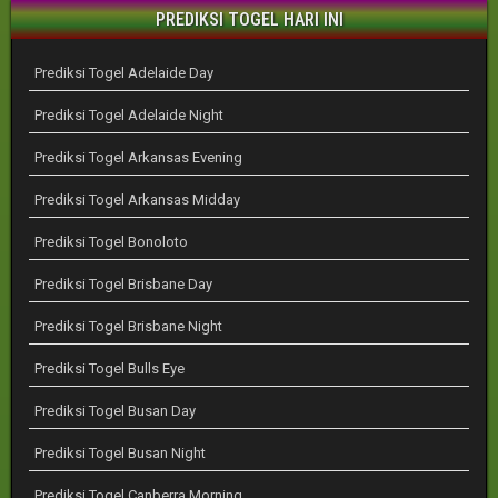
PREDIKSI TOGEL HARI INI
Prediksi Togel Adelaide Day
Prediksi Togel Adelaide Night
Prediksi Togel Arkansas Evening
Prediksi Togel Arkansas Midday
Prediksi Togel Bonoloto
Prediksi Togel Brisbane Day
Prediksi Togel Brisbane Night
Prediksi Togel Bulls Eye
Prediksi Togel Busan Day
Prediksi Togel Busan Night
Prediksi Togel Canberra Morning