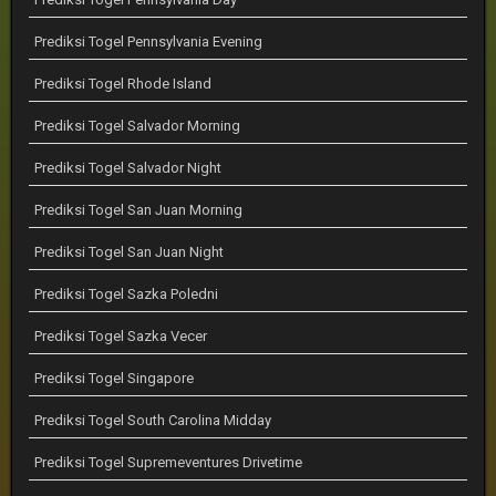
Prediksi Togel Pennsylvania Evening
Prediksi Togel Rhode Island
Prediksi Togel Salvador Morning
Prediksi Togel Salvador Night
Prediksi Togel San Juan Morning
Prediksi Togel San Juan Night
Prediksi Togel Sazka Poledni
Prediksi Togel Sazka Vecer
Prediksi Togel Singapore
Prediksi Togel South Carolina Midday
Prediksi Togel Supremeventures Drivetime