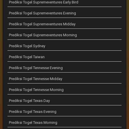
Prediksi Togel Supremeventures Early Bird
Prediksi Togel Supremeventures Evening
Prediksi Togel Supremeventures Midday
Prediksi Togel Supremeventures Morning
Prediksi Togel Sydney
Prediksi Togel Taiwan
Prediksi Togel Tennesse Evening
Prediksi Togel Tennesse Midday
Prediksi Togel Tennesse Morning
Prediksi Togel Texas Day
Prediksi Togel Texas Evening
Prediksi Togel Texas Morning