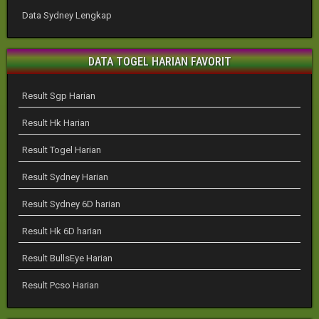
Data Sydney Lengkap
DATA TOGEL HARIAN FAVORIT
Result Sgp Harian
Result Hk Harian
Result Togel Harian
Result Sydney Harian
Result Sydney 6D harian
Result Hk 6D harian
Result BullsEye Harian
Result Pcso Harian