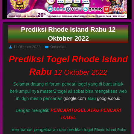
Prediksi Rhode Island Rabu 12
Oktober 2022
11 Oktober 2022
Komentar
Prediksi Togel Rhode Island
Rabu
12 Oktober 2022
Selamat datang di forum pencari togel yang di buat untuk
berkumpul nya master2 togel all sobat bisa mengakses web
ini dgn mesin pencarian
google.com
atau
google.co.id
dengan mengetik
PENCARITOGEL ATAU PENCARI
TOGEL
membahas pengeluaran dan prediksi togel
Rhode Island
Rabu