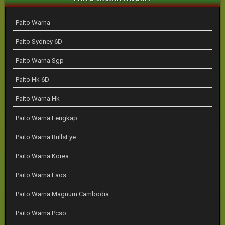
Paito Warna
Paito Sydney 6D
Paito Warna Sgp
Paito Hk 6D
Paito Warna Hk
Paito Warna Lengkap
Paito Warna BullsEye
Paito Warna Korea
Paito Warna Laos
Paito Warna Magnum Cambodia
Paito Warna Pcso