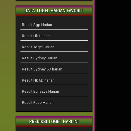
DATA TOGEL HARIAN FAVORIT
Result Sgp Harian
Result Hk Harian
Result Togel Harian
Result Sydney Harian
Result Sydney 6D harian
Result Hk 6D harian
Result BullsEye Harian
Result Pcso Harian
PREDIKSI TOGEL HARI INI