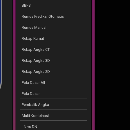
BBFS
Rumus Prediksi Otomatis
Rumus Manual
Rekap Kumat
Rekap Angka CT
Rekap Angka 3D
Rekap Angka 2D
Pola Dasar All
Pola Dasar
Pembalik Angka
Multi Kombinasi
LN vs DN