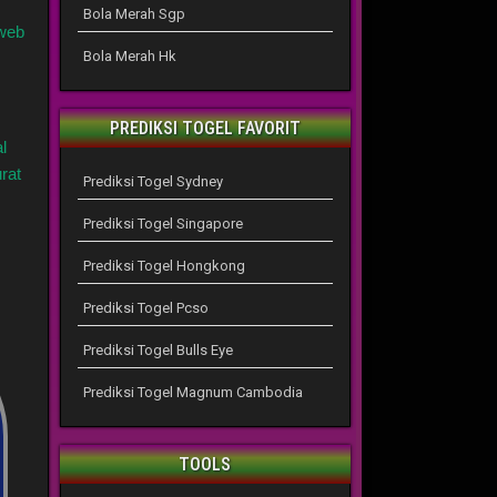
Bola Merah Sgp
 web
Bola Merah Hk
PREDIKSI TOGEL FAVORIT
l
rat
Prediksi Togel Sydney
Prediksi Togel Singapore
Prediksi Togel Hongkong
Prediksi Togel Pcso
Prediksi Togel Bulls Eye
Prediksi Togel Magnum Cambodia
TOOLS