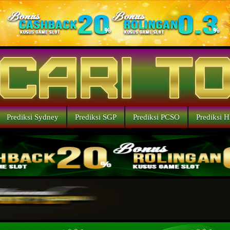
Prediksi Sydney
Prediksi SGP
Prediksi PCSO
Prediksi 