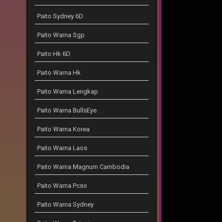
Paito Sydney 6D
Paito Warna Sgp
Paito Hk 6D
Paito Warna Hk
Paito Warna Lengkap
Paito Warna BullsEye
Paito Warna Korea
Paito Warna Laos
Paito Warna Magnum Cambodia
Paito Warna Pcso
Paito Warna Sydney