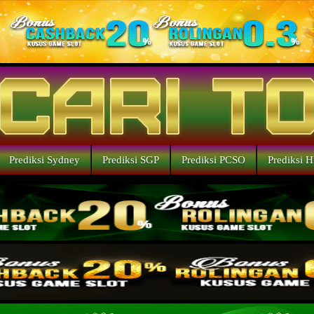
Prediksi Sydney
Prediksi SGP
Prediksi PCSO
Prediksi 