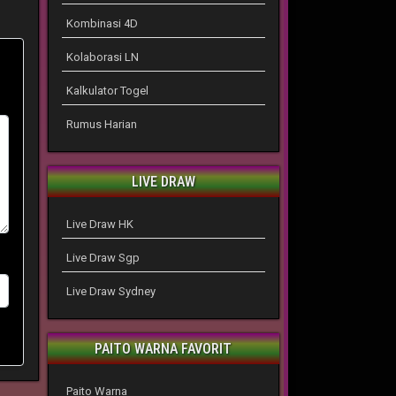
Kombinasi 4D
Kolaborasi LN
Kalkulator Togel
Rumus Harian
LIVE DRAW
Live Draw HK
Live Draw Sgp
Live Draw Sydney
PAITO WARNA FAVORIT
Paito Warna