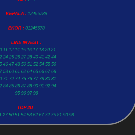
KEPALA :
12456789
EKOR :
01245678
LINE INVEST :
0 11 12 14 15 16 17 18 20 21
2 24 25 26 27 28 40 41 42 44
5 46 47 48 50 51 52 54 55 56
7 58 60 61 62 64 65 66 67 68
0 71 72 74 75 76 77 78 80 81
2 84 85 86 87 88 90 91 92 94
95 96 97 98
TOP 2D :
1 27 50 51 54 58 62 67 72 75 81 90 98