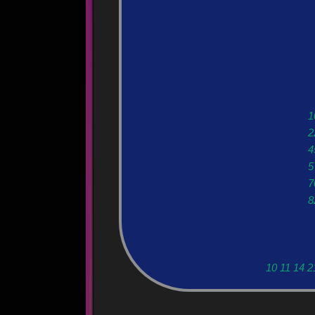
1
2
4
5
7
8
10 11 14 2