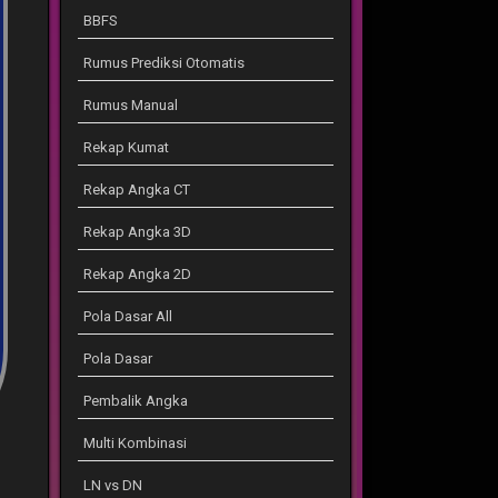
BBFS
Rumus Prediksi Otomatis
Rumus Manual
Rekap Kumat
Rekap Angka CT
Rekap Angka 3D
Rekap Angka 2D
Pola Dasar All
Pola Dasar
Pembalik Angka
Multi Kombinasi
LN vs DN