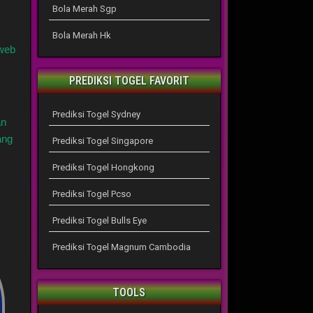
Bola Merah Sgp
Bola Merah Hk
 web
PREDIKSI TOGEL FAVORIT
Prediksi Togel Sydney
an
ang
Prediksi Togel Singapore
Prediksi Togel Hongkong
Prediksi Togel Pcso
Prediksi Togel Bulls Eye
Prediksi Togel Magnum Cambodia
TOOLS