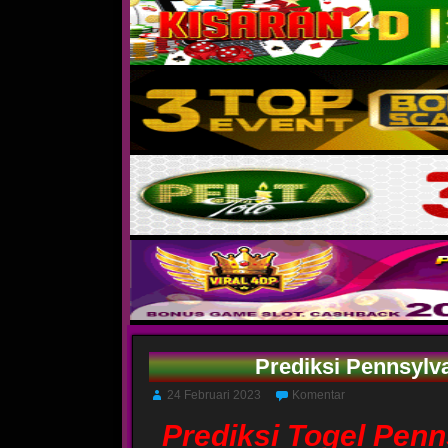
Prediksi Pennsylv
24 Februari 2023
Komentar
Prediksi Togel Pen