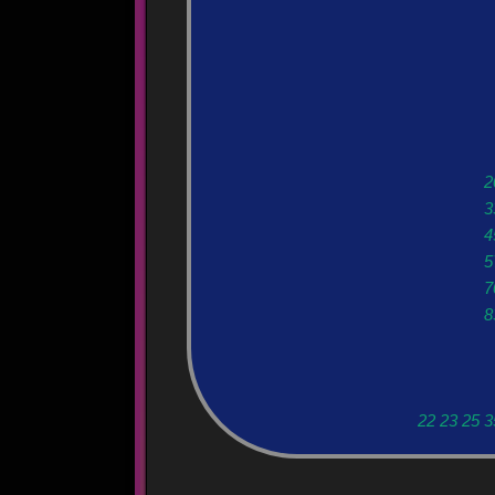
2
3
4
5
7
8
22 23 25 3