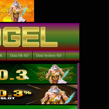
HK
Data Hk 6D
Data Sydney 6D