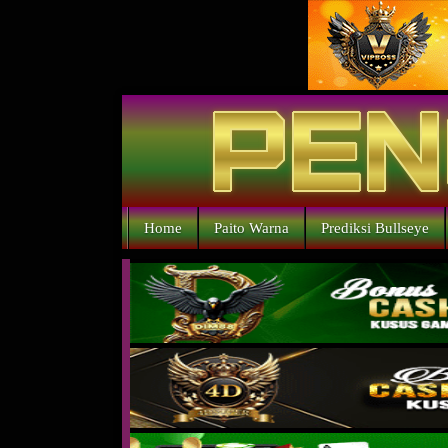
Home
Paito Warna
Prediksi Bullseye