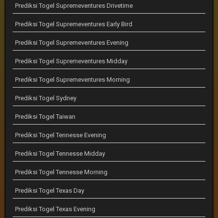
Prediksi Togel Supremeventures Drivetime
Prediksi Togel Supremeventures Early Bird
Prediksi Togel Supremeventures Evening
Prediksi Togel Supremeventures Midday
Prediksi Togel Supremeventures Morning
Prediksi Togel Sydney
Prediksi Togel Taiwan
Prediksi Togel Tennesse Evening
Prediksi Togel Tennesse Midday
Prediksi Togel Tennesse Morning
Prediksi Togel Texas Day
Prediksi Togel Texas Evening