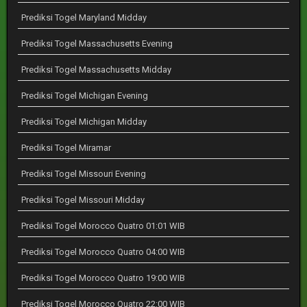
Prediksi Togel Maryland Midday
Prediksi Togel Massachusetts Evening
Prediksi Togel Massachusetts Midday
Prediksi Togel Michigan Evening
Prediksi Togel Michigan Midday
Prediksi Togel Miramar
Prediksi Togel Missouri Evening
Prediksi Togel Missouri Midday
Prediksi Togel Morocco Quatro 01:01 WIB
Prediksi Togel Morocco Quatro 04:00 WIB
Prediksi Togel Morocco Quatro 19:00 WIB
Prediksi Togel Morocco Quatro 22:00 WIB