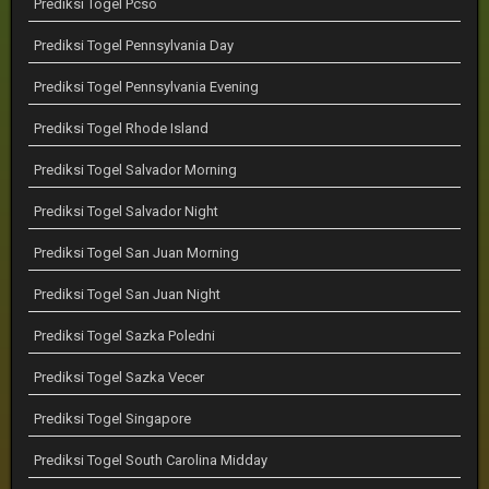
Prediksi Togel Pcso
Prediksi Togel Pennsylvania Day
Prediksi Togel Pennsylvania Evening
Prediksi Togel Rhode Island
Prediksi Togel Salvador Morning
Prediksi Togel Salvador Night
Prediksi Togel San Juan Morning
Prediksi Togel San Juan Night
Prediksi Togel Sazka Poledni
Prediksi Togel Sazka Vecer
Prediksi Togel Singapore
Prediksi Togel South Carolina Midday