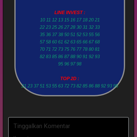
LINE INVEST :
10 11 12 13 15 16 17 18 20 21
22 23 25 26 27 28 30 31 32 33
35 36 37 38 50 51 52 53 55 56
57 58 60 61 62 63 65 66 67 68
70 71 72 73 75 76 77 78 80 81
82 83 85 86 87 88 90 91 92 93
95 96 97 98
TOP 2D :
21 23 37 51 53 55 63 72 73 82 85 86 88 92 93 95
Tinggalkan Komentar