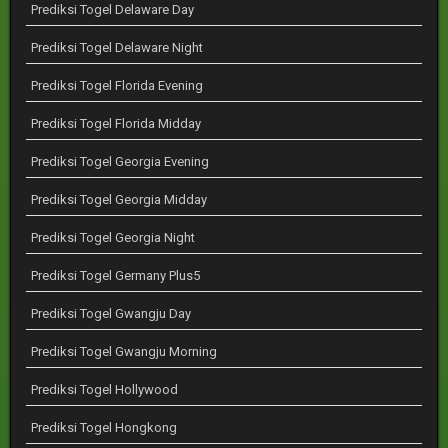
Prediksi Togel Delaware Day
Prediksi Togel Delaware Night
Prediksi Togel Florida Evening
Prediksi Togel Florida Midday
Prediksi Togel Georgia Evening
Prediksi Togel Georgia Midday
Prediksi Togel Georgia Night
Prediksi Togel Germany Plus5
Prediksi Togel Gwangju Day
Prediksi Togel Gwangju Morning
Prediksi Togel Hollywood
Prediksi Togel Hongkong