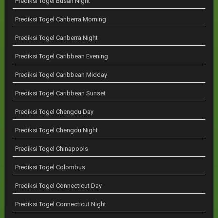
Prediksi Togel Busan Night
Prediksi Togel Canberra Morning
Prediksi Togel Canberra Night
Prediksi Togel Caribbean Evening
Prediksi Togel Caribbean Midday
Prediksi Togel Caribbean Sunset
Prediksi Togel Chengdu Day
Prediksi Togel Chengdu Night
Prediksi Togel Chinapools
Prediksi Togel Colombus
Prediksi Togel Connecticut Day
Prediksi Togel Connecticut Night