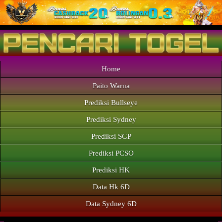
Home
Paito Warna
Prediksi Bullseye
Prediksi Sydney
Prediksi SGP
Prediksi PCSO
Prediksi HK
Data Hk 6D
Data Sydney 6D