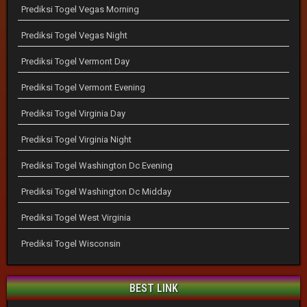
Prediksi Togel Vegas Morning
Prediksi Togel Vegas Night
Prediksi Togel Vermont Day
Prediksi Togel Vermont Evening
Prediksi Togel Virginia Day
Prediksi Togel Virginia Night
Prediksi Togel Washington Dc Evening
Prediksi Togel Washington Dc Midday
Prediksi Togel West Virginia
Prediksi Togel Wisconsin
BEST LINK