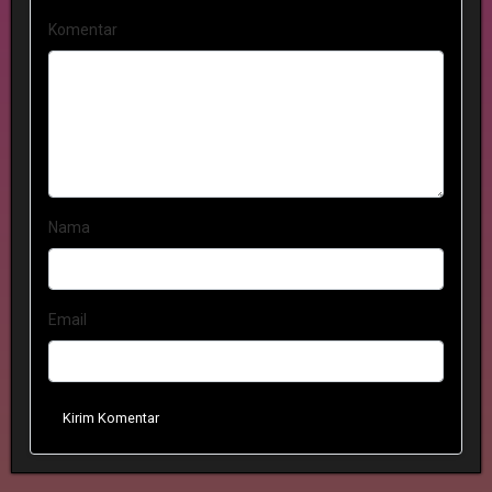
Komentar
Nama
Email
Kirim Komentar