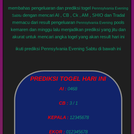
membahas pengeluaran dan prediksi togel
Pennsylvania Evening
dengan mencari AI , CB , Ck , AM , SHIO dan Tradal
Sabtu
memacu dari result pengeluaran
pools
Pennsylvania Evening
kemaren dan minggu lalu menjadikan prediksi yang jitu dan
akurat untuk mencari angka togel yang akan result hari ini
ikuti prediksi Pennsylvania Evening Sabtu di bawah ini
PREDIKSI TOGEL HARI INI
AI :
0468
CB :
3 / 1
KEPALA :
12345678
EKOR :
012345678