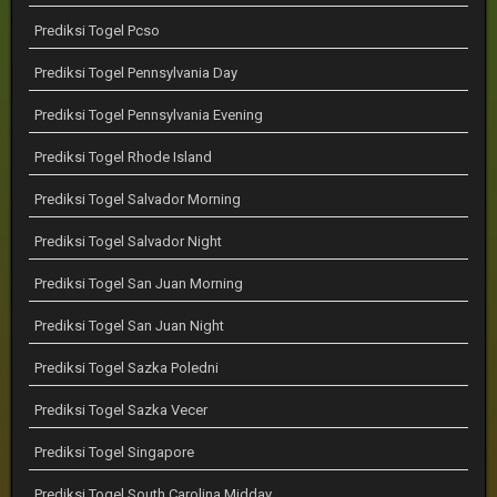
Prediksi Togel Pcso
Prediksi Togel Pennsylvania Day
Prediksi Togel Pennsylvania Evening
Prediksi Togel Rhode Island
Prediksi Togel Salvador Morning
Prediksi Togel Salvador Night
Prediksi Togel San Juan Morning
Prediksi Togel San Juan Night
Prediksi Togel Sazka Poledni
Prediksi Togel Sazka Vecer
Prediksi Togel Singapore
Prediksi Togel South Carolina Midday