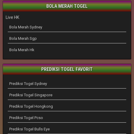
BOLA MERAH TOGEL
Live HK
Bola Merah Sydney
Bola Merah Sgp
Bola Merah Hk
PREDIKSI TOGEL FAVORIT
Prediksi Togel Sydney
Prediksi Togel Singapore
Prediksi Togel Hongkong
Prediksi Togel Pcso
Prediksi Togel Bulls Eye