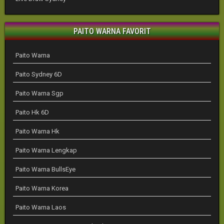
PAITO WARNA FAVORIT
Paito Warna
Paito Sydney 6D
Paito Warna Sgp
Paito Hk 6D
Paito Warna Hk
Paito Warna Lengkap
Paito Warna BullsEye
Paito Warna Korea
Paito Warna Laos