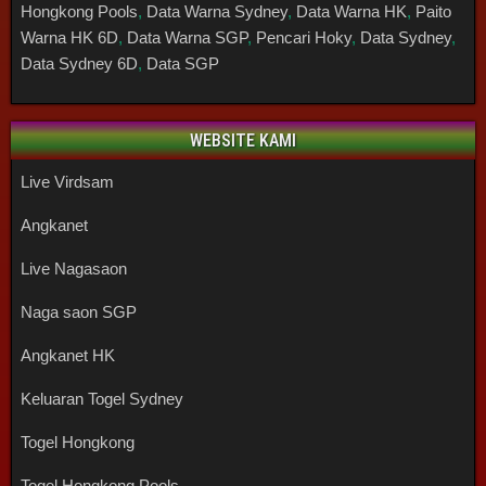
Hongkong Pools
,
Data Warna Sydney
,
Data Warna HK
,
Paito
Warna HK 6D
,
Data Warna SGP
,
Pencari Hoky
,
Data Sydney
,
Data Sydney 6D
,
Data SGP
WEBSITE KAMI
Live Virdsam
Angkanet
Live Nagasaon
Naga saon SGP
Angkanet HK
Keluaran Togel Sydney
Togel Hongkong
Togel Hongkong Pools