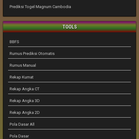
Prediksi Togel Magnum Cambodia
TOOLS
BBFS
Rumus Prediksi Otomatis
Rumus Manual
Rekap Kumat
Rekap Angka CT
Rekap Angka 3D
Rekap Angka 2D
Pola Dasar All
Pola Dasar