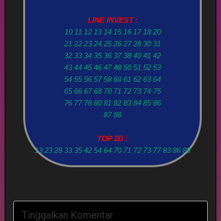
LINE INVEST :
10 11 12 13 14 15 16 17 18 20
21 22 23 24 25 26 27 28 30 31
32 33 34 35 36 37 38 40 41 42
43 44 45 46 47 48 50 51 52 53
54 55 56 57 58 60 61 62 63 64
65 66 67 68 70 71 72 73 74 75
76 77 78 80 81 82 83 84 85 86
87 88
TOP 2D :
13 23 28 33 35 42 54 64 70 71 72 73 77 83 86 88
Tinggalkan Komentar