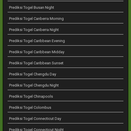
Prediksi Togel Busan Night
Prediksi Togel Canberra Morning
Prediksi Togel Canberra Night
Prediksi Togel Caribbean Evening
Prediksi Togel Caribbean Midday
Prediksi Togel Caribbean Sunset
Prediksi Togel Chengdu Day
Prediksi Togel Chengdu Night
Prediksi Togel Chinapools
Prediksi Togel Colombus
Prediksi Togel Connecticut Day
Prediksi Togel Connecticut Night