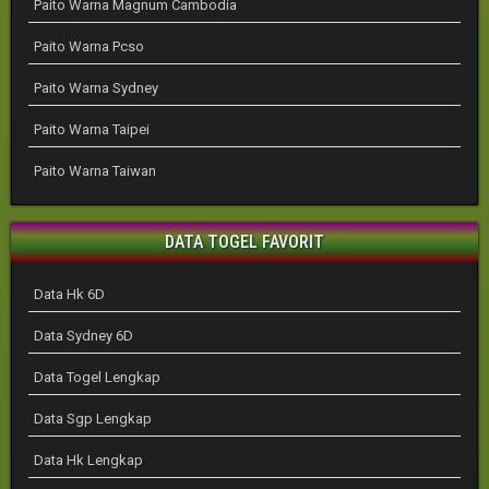
Paito Warna Magnum Cambodia
Paito Warna Pcso
Paito Warna Sydney
Paito Warna Taipei
Paito Warna Taiwan
DATA TOGEL FAVORIT
Data Hk 6D
Data Sydney 6D
Data Togel Lengkap
Data Sgp Lengkap
Data Hk Lengkap