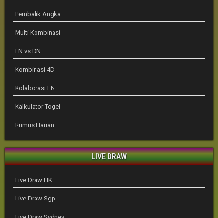
Pembalik Angka
Multi Kombinasi
LN vs DN
Kombinasi 4D
Kolaborasi LN
Kalkulator Togel
Rumus Harian
LIVE DRAW
Live Draw HK
Live Draw Sgp
Live Draw Sydney