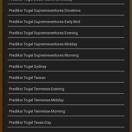
Prediksi Togel Supremeventures Drivetime
Prediksi Togel Supremeventures Early Bird
Prediksi Togel Supremeventures Evening
Prediksi Togel Supremeventures Midday
Prediksi Togel Supremeventures Morning
Prediksi Togel Sydney
Prediksi Togel Taiwan
Prediksi Togel Tennesse Evening
Prediksi Togel Tennesse Midday
Prediksi Togel Tennesse Morning
Prediksi Togel Texas Day