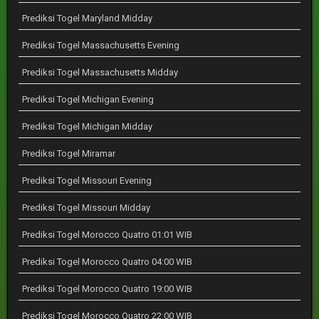
Prediksi Togel Maryland Midday
Prediksi Togel Massachusetts Evening
Prediksi Togel Massachusetts Midday
Prediksi Togel Michigan Evening
Prediksi Togel Michigan Midday
Prediksi Togel Miramar
Prediksi Togel Missouri Evening
Prediksi Togel Missouri Midday
Prediksi Togel Morocco Quatro 01:01 WIB
Prediksi Togel Morocco Quatro 04:00 WIB
Prediksi Togel Morocco Quatro 19:00 WIB
Prediksi Togel Morocco Quatro 22:00 WIB