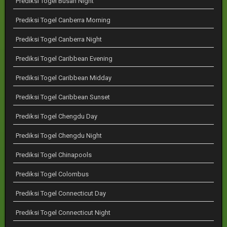
Prediksi Togel Busan Night
Prediksi Togel Canberra Morning
Prediksi Togel Canberra Night
Prediksi Togel Caribbean Evening
Prediksi Togel Caribbean Midday
Prediksi Togel Caribbean Sunset
Prediksi Togel Chengdu Day
Prediksi Togel Chengdu Night
Prediksi Togel Chinapools
Prediksi Togel Colombus
Prediksi Togel Connecticut Day
Prediksi Togel Connecticut Night