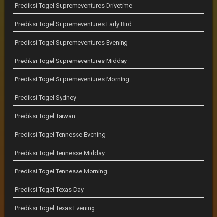
Prediksi Togel Supremeventures Drivetime
Prediksi Togel Supremeventures Early Bird
Prediksi Togel Supremeventures Evening
Prediksi Togel Supremeventures Midday
Prediksi Togel Supremeventures Morning
Prediksi Togel Sydney
Prediksi Togel Taiwan
Prediksi Togel Tennesse Evening
Prediksi Togel Tennesse Midday
Prediksi Togel Tennesse Morning
Prediksi Togel Texas Day
Prediksi Togel Texas Evening