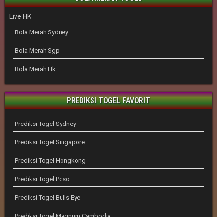
Live HK
Bola Merah Sydney
Bola Merah Sgp
Bola Merah Hk
PREDIKSI TOGEL FAVORIT
Prediksi Togel Sydney
Prediksi Togel Singapore
Prediksi Togel Hongkong
Prediksi Togel Pcso
Prediksi Togel Bulls Eye
Prediksi Togel Magnum Cambodia