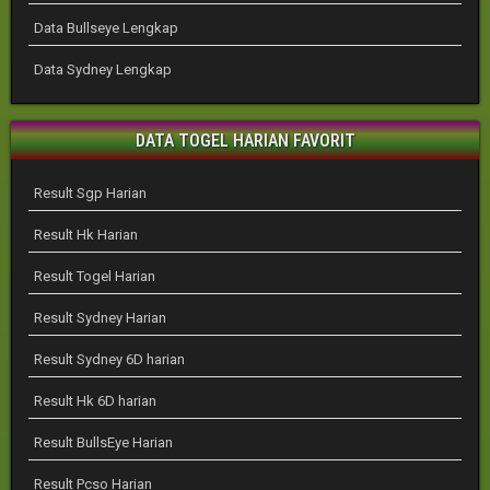
Data Bullseye Lengkap
Data Sydney Lengkap
DATA TOGEL HARIAN FAVORIT
Result Sgp Harian
Result Hk Harian
Result Togel Harian
Result Sydney Harian
Result Sydney 6D harian
Result Hk 6D harian
Result BullsEye Harian
Result Pcso Harian