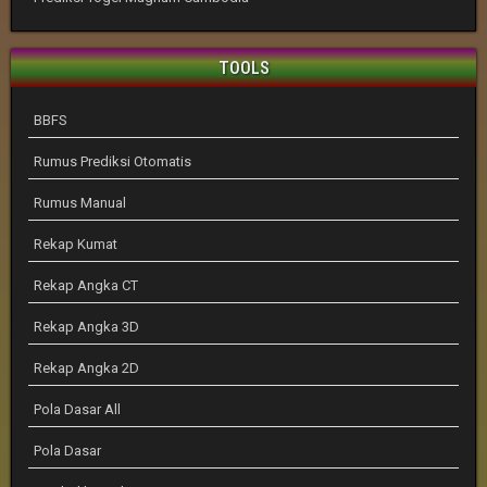
TOOLS
BBFS
Rumus Prediksi Otomatis
Rumus Manual
Rekap Kumat
Rekap Angka CT
Rekap Angka 3D
Rekap Angka 2D
Pola Dasar All
Pola Dasar