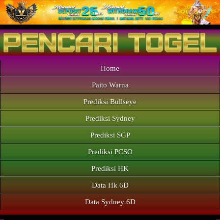
Home
Paito Warna
Prediksi Bullseye
Prediksi Sydney
Prediksi SGP
Prediksi PCSO
Prediksi HK
Data Hk 6D
Data Sydney 6D