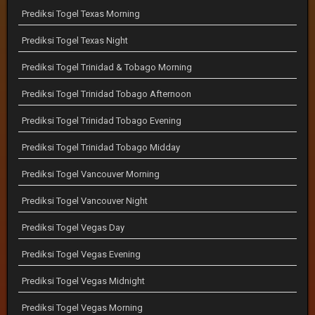
Prediksi Togel Texas Morning
Prediksi Togel Texas Night
Prediksi Togel Trinidad & Tobago Morning
Prediksi Togel Trinidad Tobago Afternoon
Prediksi Togel Trinidad Tobago Evening
Prediksi Togel Trinidad Tobago Midday
Prediksi Togel Vancouver Morning
Prediksi Togel Vancouver Night
Prediksi Togel Vegas Day
Prediksi Togel Vegas Evening
Prediksi Togel Vegas Midnight
Prediksi Togel Vegas Morning