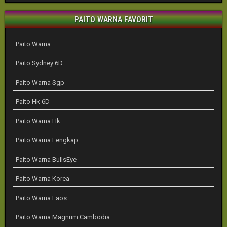
PAITO WARNA FAVORIT
Paito Warna
Paito Sydney 6D
Paito Warna Sgp
Paito Hk 6D
Paito Warna Hk
Paito Warna Lengkap
Paito Warna BullsEye
Paito Warna Korea
Paito Warna Laos
Paito Warna Magnum Cambodia