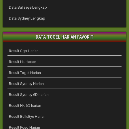
Data Bullseye Lengkap
Data Sydney Lengkap
DATA TOGEL HARIAN FAVORIT
Result Sgp Harian
Result Hk Harian
Result Togel Harian
Result Sydney Harian
Result Sydney 6D harian
Result Hk 6D harian
Result BullsEye Harian
Result Pcso Harian