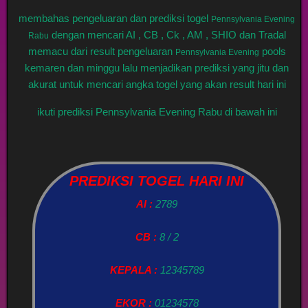
membahas pengeluaran dan prediksi togel
Pennsylvania Evening
dengan mencari AI , CB , Ck , AM , SHIO dan Tradal
Rabu
memacu dari result pengeluaran
pools
Pennsylvania Evening
kemaren dan minggu lalu menjadikan prediksi yang jitu dan
akurat untuk mencari angka togel yang akan result hari ini
ikuti prediksi Pennsylvania Evening Rabu di bawah ini
PREDIKSI TOGEL HARI INI
AI :
2789
CB :
8 / 2
KEPALA :
12345789
EKOR :
01234578