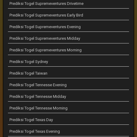
Prediksi Togel Supremeventures Drivetime
Prediksi Togel Supremeventures Early Bird
Prediksi Togel Supremeventures Evening
Prediksi Togel Supremeventures Midday
Prediksi Togel Supremeventures Morning
Prediksi Togel Sydney
Prediksi Togel Taiwan
Prediksi Togel Tennesse Evening
Prediksi Togel Tennesse Midday
Prediksi Togel Tennesse Morning
Prediksi Togel Texas Day
Prediksi Togel Texas Evening