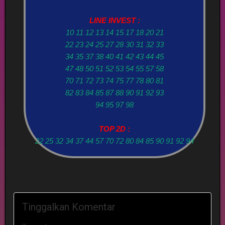
LINE INVEST :
10 11 12 13 14 15 17 18 20 21
22 23 24 25 27 28 30 31 32 33
34 35 37 38 40 41 42 43 44 45
47 48 50 51 52 53 54 55 57 58
70 71 72 73 74 75 77 78 80 81
82 83 84 85 87 88 90 91 92 93
94 95 97 98
TOP 2D :
22 25 32 34 37 44 57 70 72 80 84 85 90 91 92 94
Tinggalkan Komentar