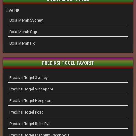
Live HK
Bola Merah Sydney
Bola Merah Sgp
Bola Merah Hk
PREDIKSI TOGEL FAVORIT
Prediksi Togel Sydney
Prediksi Togel Singapore
Prediksi Togel Hongkong
Prediksi Togel Pcso
Prediksi Togel Bulls Eye
Prediksi Togel Magnum Cambodia