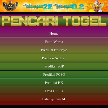
Home
Paito Warna
Prediksi Bullseye
Prediksi Sydney
Prediksi SGP
Prediksi PCSO
Prediksi HK
Data Hk 6D
Data Sydney 6D