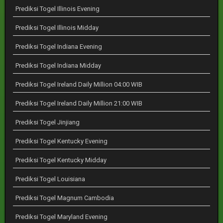
Prediksi Togel Illinois Evening
Prediksi Togel Illinois Midday
Prediksi Togel Indiana Evening
Prediksi Togel Indiana Midday
Prediksi Togel Ireland Daily Million 04:00 WIB
Prediksi Togel Ireland Daily Million 21:00 WIB
Prediksi Togel Jinjiang
Prediksi Togel Kentucky Evening
Prediksi Togel Kentucky Midday
Prediksi Togel Louisiana
Prediksi Togel Magnum Cambodia
Prediksi Togel Maryland Evening