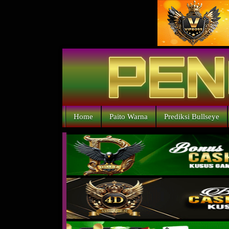
Home
Paito Warna
Prediksi Bullseye