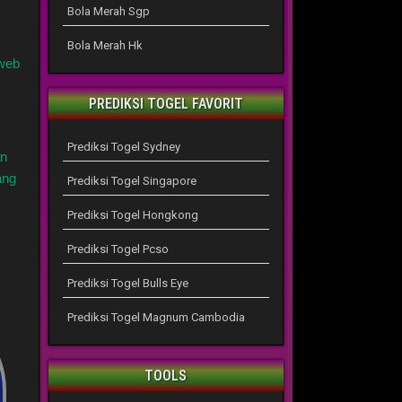
Bola Merah Sgp
Bola Merah Hk
 web
PREDIKSI TOGEL FAVORIT
Prediksi Togel Sydney
an
ang
Prediksi Togel Singapore
Prediksi Togel Hongkong
Prediksi Togel Pcso
Prediksi Togel Bulls Eye
Prediksi Togel Magnum Cambodia
TOOLS