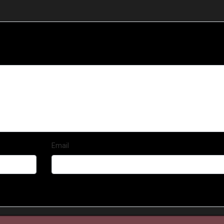
Email