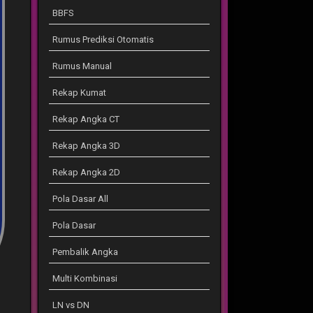
BBFS
Rumus Prediksi Otomatis
Rumus Manual
Rekap Kumat
Rekap Angka CT
Rekap Angka 3D
Rekap Angka 2D
Pola Dasar All
Pola Dasar
Pembalik Angka
Multi Kombinasi
LN vs DN