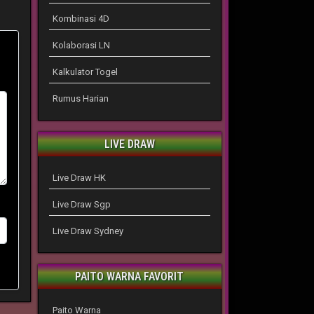
Kombinasi 4D
Kolaborasi LN
Kalkulator Togel
Rumus Harian
LIVE DRAW
Live Draw HK
Live Draw Sgp
Live Draw Sydney
PAITO WARNA FAVORIT
Paito Warna