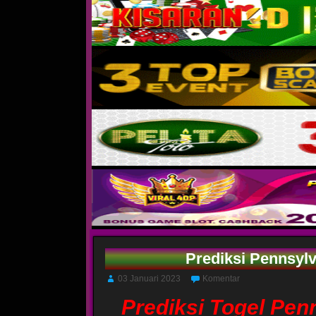
Prediksi Pennsyl
03 Januari 2023
Komentar
Prediksi Togel Pe