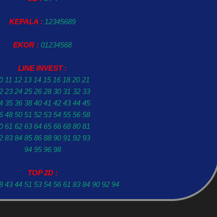
KEPALA :
12345689
EKOR :
01234568
LINE INVEST :
0 11 12 13 14 15 16 18 20 21
2 23 24 25 26 28 30 31 32 33
4 35 36 38 40 41 42 43 44 45
6 48 50 51 52 53 54 55 56 58
0 61 62 63 64 65 66 68 80 81
2 83 84 85 86 88 90 91 92 93
94 95 96 98
TOP 2D :
8 43 44 51 53 54 56 61 83 84 90 92 94