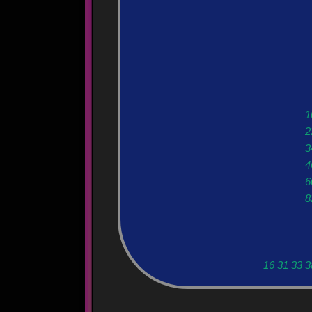
1
2
3
4
6
8
16 31 33 3