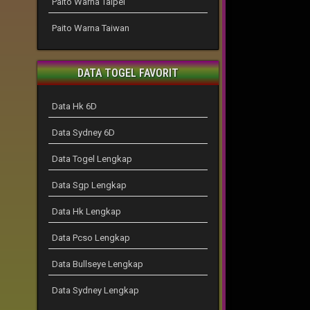
Paito Warna Taipei
Paito Warna Taiwan
DATA TOGEL FAVORIT
Data Hk 6D
Data Sydney 6D
Data Togel Lengkap
Data Sgp Lengkap
Data Hk Lengkap
Data Pcso Lengkap
Data Bullseye Lengkap
Data Sydney Lengkap