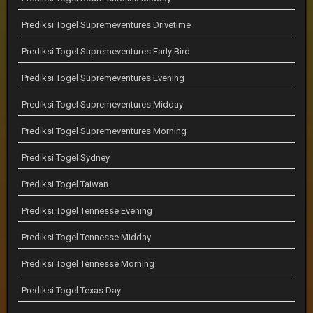
Prediksi Togel Supremeventures Drivetime
Prediksi Togel Supremeventures Early Bird
Prediksi Togel Supremeventures Evening
Prediksi Togel Supremeventures Midday
Prediksi Togel Supremeventures Morning
Prediksi Togel Sydney
Prediksi Togel Taiwan
Prediksi Togel Tennesse Evening
Prediksi Togel Tennesse Midday
Prediksi Togel Tennesse Morning
Prediksi Togel Texas Day