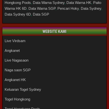
Hongkong Pools
,
Data Warna Sydney
,
Data Warna HK
,
Paito
Warna HK 6D
,
Data Warna SGP
,
Pencari Hoky
,
Data Sydney
,
Data Sydney 6D
,
Data SGP
WEBSITE KAMI
Live Virdsam
Angkanet
Live Nagasaon
Naga saon SGP
Angkanet HK
Keluaran Togel Sydney
Togel Hongkong
Togel Hongkong Pools