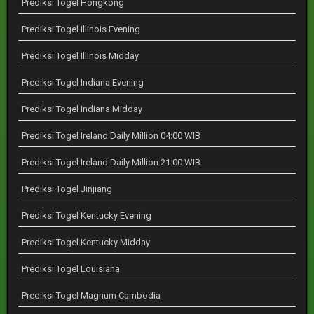
Prediksi Togel Hongkong
Prediksi Togel Illinois Evening
Prediksi Togel Illinois Midday
Prediksi Togel Indiana Evening
Prediksi Togel Indiana Midday
Prediksi Togel Ireland Daily Million 04:00 WIB
Prediksi Togel Ireland Daily Million 21:00 WIB
Prediksi Togel Jinjiang
Prediksi Togel Kentucky Evening
Prediksi Togel Kentucky Midday
Prediksi Togel Louisiana
Prediksi Togel Magnum Cambodia