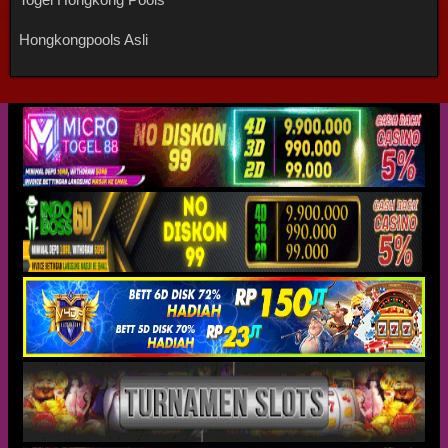
Hongkongpools Asli