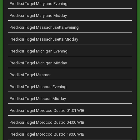
Prediksi Togel Maryland Evening
Prediksi Togel Maryland Midday
Prediksi Togel Massachusetts Evening
Prediksi Togel Massachusetts Midday
Prediksi Togel Michigan Evening
Prediksi Togel Michigan Midday
Prediksi Togel Miramar
Prediksi Togel Missouri Evening
Prediksi Togel Missouri Midday
Prediksi Togel Morocco Quatro 01:01 WIB
Prediksi Togel Morocco Quatro 04:00 WIB
Prediksi Togel Morocco Quatro 19:00 WIB