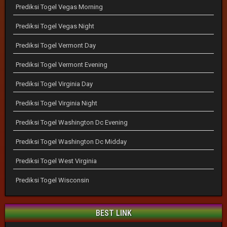
Prediksi Togel Vegas Morning
Prediksi Togel Vegas Night
Prediksi Togel Vermont Day
Prediksi Togel Vermont Evening
Prediksi Togel Virginia Day
Prediksi Togel Virginia Night
Prediksi Togel Washington Dc Evening
Prediksi Togel Washington Dc Midday
Prediksi Togel West Virginia
Prediksi Togel Wisconsin
BEST LINK