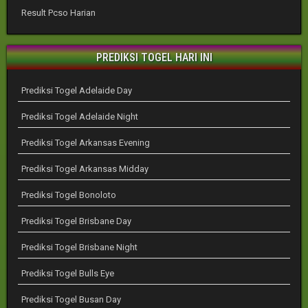
Result Pcso Harian
PREDIKSI TOGEL HARI INI
Prediksi Togel Adelaide Day
Prediksi Togel Adelaide Night
Prediksi Togel Arkansas Evening
Prediksi Togel Arkansas Midday
Prediksi Togel Bonoloto
Prediksi Togel Brisbane Day
Prediksi Togel Brisbane Night
Prediksi Togel Bulls Eye
Prediksi Togel Busan Day