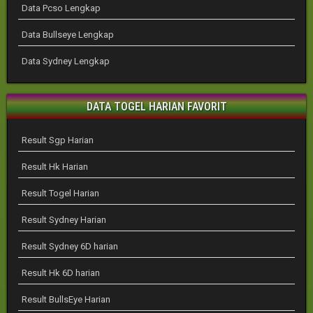
Data Pcso Lengkap
Data Bullseye Lengkap
Data Sydney Lengkap
DATA TOGEL HARIAN FAVORIT
Result Sgp Harian
Result Hk Harian
Result Togel Harian
Result Sydney Harian
Result Sydney 6D harian
Result Hk 6D harian
Result BullsEye Harian