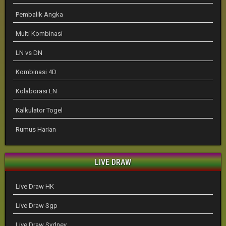
Pembalik Angka
Multi Kombinasi
LN vs DN
Kombinasi 4D
Kolaborasi LN
Kalkulator Togel
Rumus Harian
LIVE DRAW
Live Draw HK
Live Draw Sgp
Live Draw Sydney