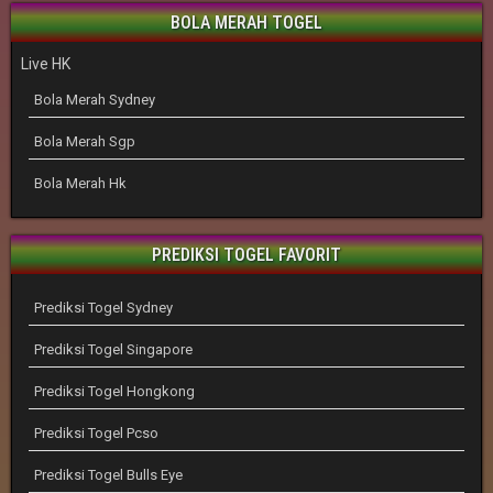
BOLA MERAH TOGEL
Live HK
Bola Merah Sydney
Bola Merah Sgp
Bola Merah Hk
PREDIKSI TOGEL FAVORIT
Prediksi Togel Sydney
Prediksi Togel Singapore
Prediksi Togel Hongkong
Prediksi Togel Pcso
Prediksi Togel Bulls Eye