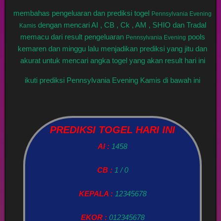
membahas pengeluaran dan prediksi togel
Pennsylvania Evening
dengan mencari AI , CB , Ck , AM , SHIO dan Tradal
Kamis
memacu dari result pengeluaran
pools
Pennsylvania Evening
kemaren dan minggu lalu menjadikan prediksi yang jitu dan
akurat untuk mencari angka togel yang akan result hari ini
ikuti prediksi Pennsylvania Evening Kamis di bawah ini
PREDIKSI TOGEL HARI INI
AI :
1458
CB :
1 / 0
KEPALA :
12345678
EKOR :
012345678