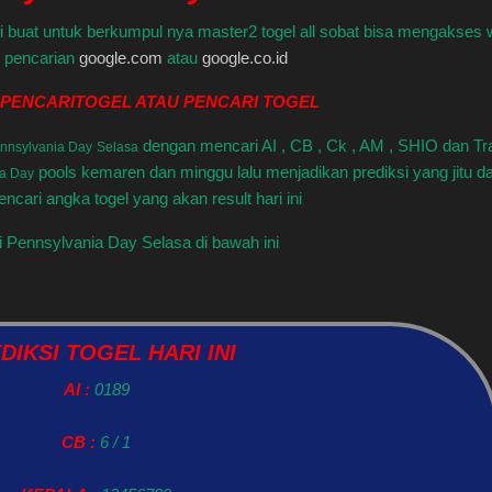
di buat untuk berkumpul nya master2 togel all sobat bisa mengakses
n pencarian
google.com
atau
google.co.id
k
PENCARITOGEL ATAU PENCARI TOGEL
dengan mencari AI , CB , Ck , AM , SHIO dan Tr
nnsylvania Day
Selasa
pools kemaren dan minggu lalu menjadikan prediksi yang jitu d
a Day
ncari angka togel yang akan result hari ini
si Pennsylvania Day Selasa di bawah ini
DIKSI TOGEL HARI INI
AI :
0189
CB :
6 / 1