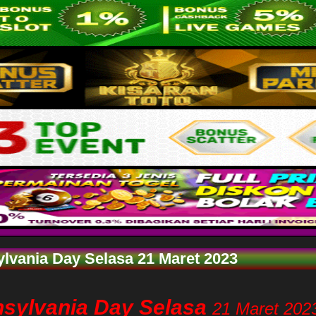
ylvania Day Selasa 21 Maret 2023
nsylvania Day Selasa
21 Maret 202