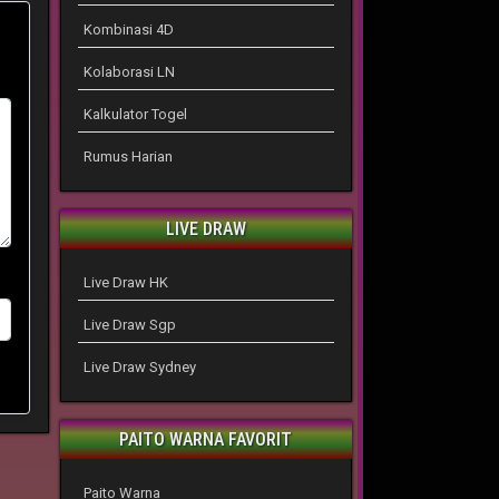
Kombinasi 4D
Kolaborasi LN
Kalkulator Togel
Rumus Harian
LIVE DRAW
Live Draw HK
Live Draw Sgp
Live Draw Sydney
PAITO WARNA FAVORIT
Paito Warna