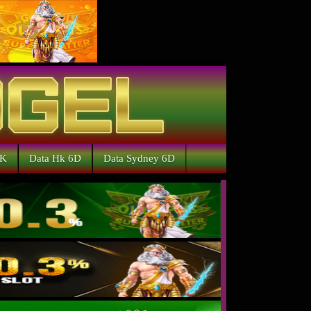
HK
Data Hk 6D
Data Sydney 6D