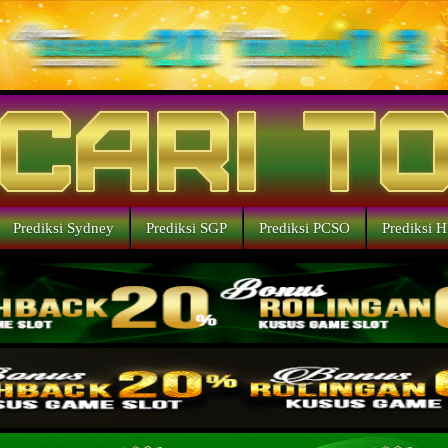
Prediksi Sydney
Prediksi SGP
Prediksi PCSO
Prediksi 