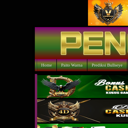
Home
Paito Warna
Prediksi Bullseye