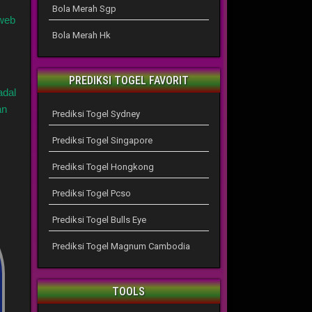
Bola Merah Sgp
 web
Bola Merah Hk
PREDIKSI TOGEL FAVORIT
adal
an
Prediksi Togel Sydney
Prediksi Togel Singapore
Prediksi Togel Hongkong
Prediksi Togel Pcso
Prediksi Togel Bulls Eye
Prediksi Togel Magnum Cambodia
TOOLS