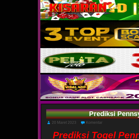
Prediksi Penns
20 Maret 2023
Komentar
Prediksi Togel Pen