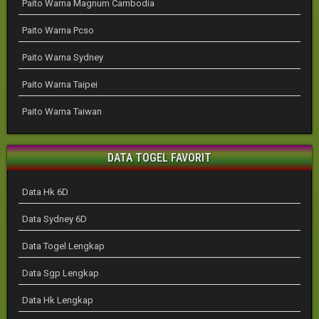
Paito Warna Magnum Cambodia
Paito Warna Pcso
Paito Warna Sydney
Paito Warna Taipei
Paito Warna Taiwan
DATA TOGEL FAVORIT
Data Hk 6D
Data Sydney 6D
Data Togel Lengkap
Data Sgp Lengkap
Data Hk Lengkap