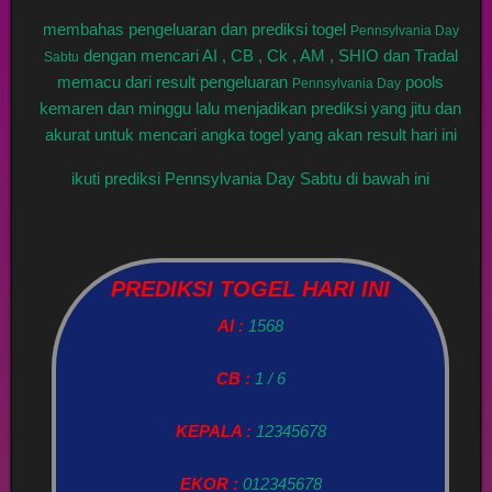
membahas pengeluaran dan prediksi togel
Pennsylvania Day
dengan mencari AI , CB , Ck , AM , SHIO dan Tradal
Sabtu
memacu dari result pengeluaran
pools
Pennsylvania Day
kemaren dan minggu lalu menjadikan prediksi yang jitu dan
akurat untuk mencari angka togel yang akan result hari ini
ikuti prediksi Pennsylvania Day Sabtu di bawah ini
PREDIKSI TOGEL HARI INI
AI :
1568
CB :
1 / 6
KEPALA :
12345678
EKOR :
012345678