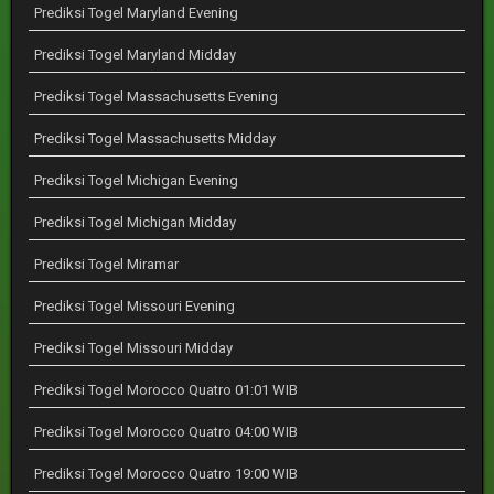
Prediksi Togel Maryland Evening
Prediksi Togel Maryland Midday
Prediksi Togel Massachusetts Evening
Prediksi Togel Massachusetts Midday
Prediksi Togel Michigan Evening
Prediksi Togel Michigan Midday
Prediksi Togel Miramar
Prediksi Togel Missouri Evening
Prediksi Togel Missouri Midday
Prediksi Togel Morocco Quatro 01:01 WIB
Prediksi Togel Morocco Quatro 04:00 WIB
Prediksi Togel Morocco Quatro 19:00 WIB