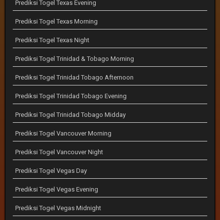
Prediksi Togel Texas Evening
Prediksi Togel Texas Morning
Prediksi Togel Texas Night
Prediksi Togel Trinidad & Tobago Morning
Prediksi Togel Trinidad Tobago Afternoon
Prediksi Togel Trinidad Tobago Evening
Prediksi Togel Trinidad Tobago Midday
Prediksi Togel Vancouver Morning
Prediksi Togel Vancouver Night
Prediksi Togel Vegas Day
Prediksi Togel Vegas Evening
Prediksi Togel Vegas Midnight