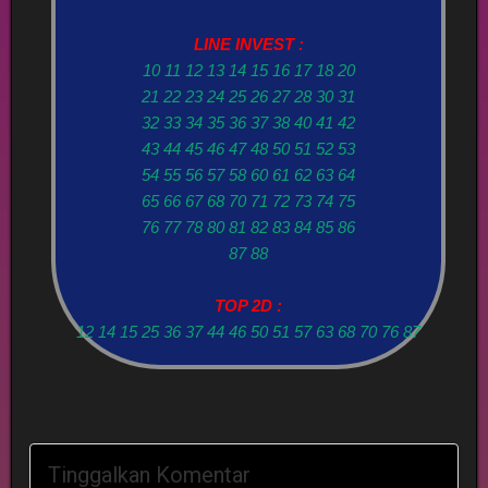
LINE INVEST :
10 11 12 13 14 15 16 17 18 20
21 22 23 24 25 26 27 28 30 31
32 33 34 35 36 37 38 40 41 42
43 44 45 46 47 48 50 51 52 53
54 55 56 57 58 60 61 62 63 64
65 66 67 68 70 71 72 73 74 75
76 77 78 80 81 82 83 84 85 86
87 88
TOP 2D :
12 14 15 25 36 37 44 46 50 51 57 63 68 70 76 87
Tinggalkan Komentar