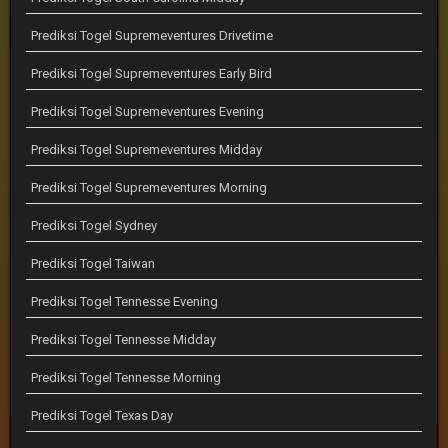
Prediksi Togel Supremeventures Drivetime
Prediksi Togel Supremeventures Early Bird
Prediksi Togel Supremeventures Evening
Prediksi Togel Supremeventures Midday
Prediksi Togel Supremeventures Morning
Prediksi Togel Sydney
Prediksi Togel Taiwan
Prediksi Togel Tennesse Evening
Prediksi Togel Tennesse Midday
Prediksi Togel Tennesse Morning
Prediksi Togel Texas Day