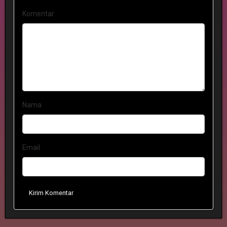
Komentar
Nama
Email
Kirim Komentar