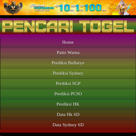
Home
Paito Warna
Prediksi Bullseye
Prediksi Sydney
Prediksi SGP
Prediksi PCSO
Prediksi HK
Data Hk 6D
Data Sydney 6D