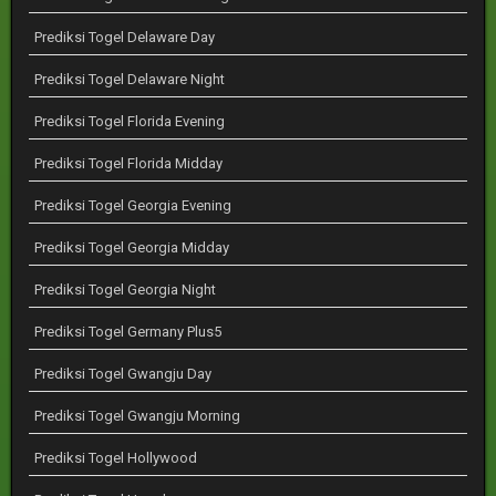
Prediksi Togel Delaware Day
Prediksi Togel Delaware Night
Prediksi Togel Florida Evening
Prediksi Togel Florida Midday
Prediksi Togel Georgia Evening
Prediksi Togel Georgia Midday
Prediksi Togel Georgia Night
Prediksi Togel Germany Plus5
Prediksi Togel Gwangju Day
Prediksi Togel Gwangju Morning
Prediksi Togel Hollywood