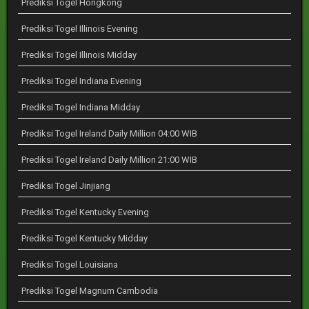
Prediksi Togel Hongkong
Prediksi Togel Illinois Evening
Prediksi Togel Illinois Midday
Prediksi Togel Indiana Evening
Prediksi Togel Indiana Midday
Prediksi Togel Ireland Daily Million 04:00 WIB
Prediksi Togel Ireland Daily Million 21:00 WIB
Prediksi Togel Jinjiang
Prediksi Togel Kentucky Evening
Prediksi Togel Kentucky Midday
Prediksi Togel Louisiana
Prediksi Togel Magnum Cambodia