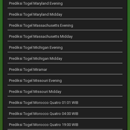
Prediksi Togel Maryland Evening
Prediksi Togel Maryland Midday
Prediksi Togel Massachusetts Evening
Prediksi Togel Massachusetts Midday
Prediksi Togel Michigan Evening
Prediksi Togel Michigan Midday
Prediksi Togel Miramar
Prediksi Togel Missouri Evening
Prediksi Togel Missouri Midday
Prediksi Togel Morocco Quatro 01:01 WIB
Prediksi Togel Morocco Quatro 04:00 WIB
Prediksi Togel Morocco Quatro 19:00 WIB