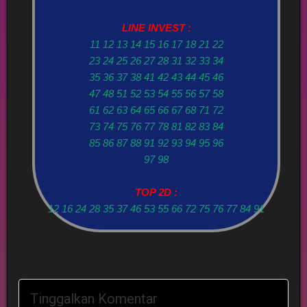
LINE INVEST :
11 12 13 14 15 16 17 18 21 22
23 24 25 26 27 28 31 32 33 34
35 36 37 38 41 42 43 44 45 46
47 48 51 52 53 54 55 56 57 58
61 62 63 64 65 66 67 68 71 72
73 74 75 76 77 78 81 82 83 84
85 86 87 88 91 92 93 94 95 96
97 98
TOP 2D :
12 16 24 28 35 37 46 53 55 66 72 75 76 77 84 91
Tinggalkan Komentar