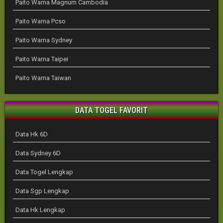
Paito Warna Magnum Cambodia
Paito Warna Pcso
Paito Warna Sydney
Paito Warna Taipei
Paito Warna Taiwan
DATA TOGEL FAVORIT
Data Hk 6D
Data Sydney 6D
Data Togel Lengkap
Data Sgp Lengkap
Data Hk Lengkap