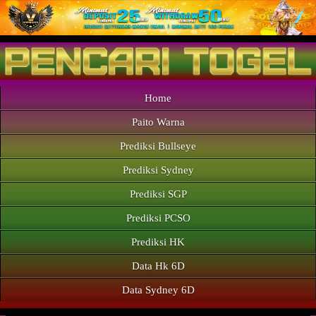
Home
Paito Warna
Prediksi Bullseye
Prediksi Sydney
Prediksi SGP
Prediksi PCSO
Prediksi HK
Data Hk 6D
Data Sydney 6D