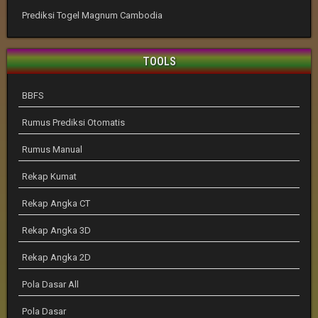
Prediksi Togel Magnum Cambodia
TOOLS
BBFS
Rumus Prediksi Otomatis
Rumus Manual
Rekap Kumat
Rekap Angka CT
Rekap Angka 3D
Rekap Angka 2D
Pola Dasar All
Pola Dasar