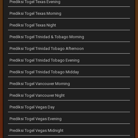
Prediksi Togel Texas Evening
Prediksi Togel Texas Morning
Prediksi Togel Texas Night
Prediksi Togel Trinidad & Tobago Morning
Prediksi Togel Trinidad Tobago Afternoon
Prediksi Togel Trinidad Tobago Evening
Prediksi Togel Trinidad Tobago Midday
Prediksi Togel Vancouver Morning
Prediksi Togel Vancouver Night
Prediksi Togel Vegas Day
Prediksi Togel Vegas Evening
Prediksi Togel Vegas Midnight