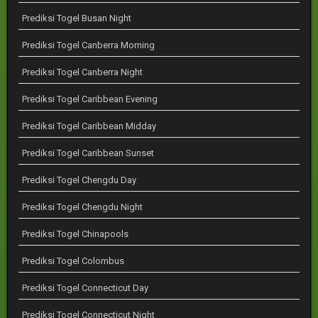
Prediksi Togel Busan Night
Prediksi Togel Canberra Morning
Prediksi Togel Canberra Night
Prediksi Togel Caribbean Evening
Prediksi Togel Caribbean Midday
Prediksi Togel Caribbean Sunset
Prediksi Togel Chengdu Day
Prediksi Togel Chengdu Night
Prediksi Togel Chinapools
Prediksi Togel Colombus
Prediksi Togel Connecticut Day
Prediksi Togel Connecticut Night