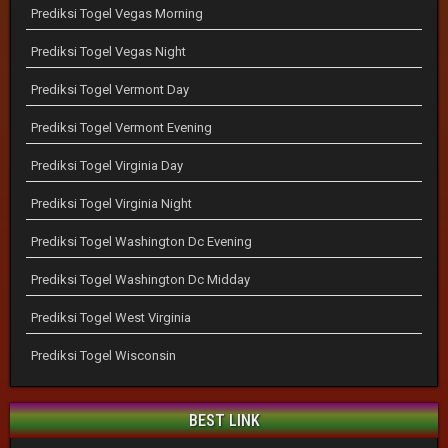
Prediksi Togel Vegas Morning
Prediksi Togel Vegas Night
Prediksi Togel Vermont Day
Prediksi Togel Vermont Evening
Prediksi Togel Virginia Day
Prediksi Togel Virginia Night
Prediksi Togel Washington Dc Evening
Prediksi Togel Washington Dc Midday
Prediksi Togel West Virginia
Prediksi Togel Wisconsin
BEST LINK