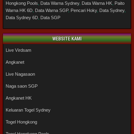
Hongkong Pools
,
Data Warna Sydney
,
Data Warna HK
,
Paito
Warna HK 6D
,
Data Warna SGP
,
Pencari Hoky
,
Data Sydney
,
Data Sydney 6D
,
Data SGP
WEBSITE KAMI
Live Virdsam
Angkanet
Live Nagasaon
Naga saon SGP
Angkanet HK
Keluaran Togel Sydney
Togel Hongkong
Togel Hongkong Pools