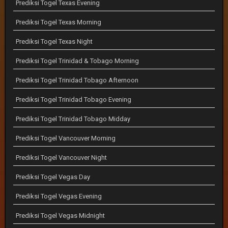
Prediksi Togel Texas Evening
Prediksi Togel Texas Morning
Prediksi Togel Texas Night
Prediksi Togel Trinidad & Tobago Morning
Prediksi Togel Trinidad Tobago Afternoon
Prediksi Togel Trinidad Tobago Evening
Prediksi Togel Trinidad Tobago Midday
Prediksi Togel Vancouver Morning
Prediksi Togel Vancouver Night
Prediksi Togel Vegas Day
Prediksi Togel Vegas Evening
Prediksi Togel Vegas Midnight