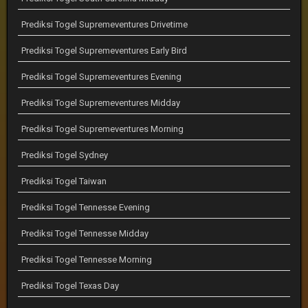
Prediksi Togel Supremeventures Drivetime
Prediksi Togel Supremeventures Early Bird
Prediksi Togel Supremeventures Evening
Prediksi Togel Supremeventures Midday
Prediksi Togel Supremeventures Morning
Prediksi Togel Sydney
Prediksi Togel Taiwan
Prediksi Togel Tennesse Evening
Prediksi Togel Tennesse Midday
Prediksi Togel Tennesse Morning
Prediksi Togel Texas Day