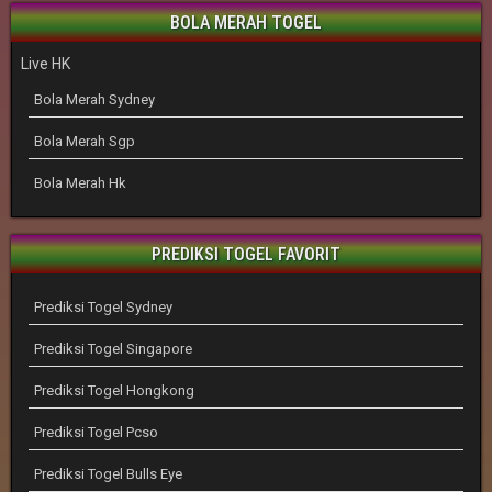
BOLA MERAH TOGEL
Live HK
Bola Merah Sydney
Bola Merah Sgp
Bola Merah Hk
PREDIKSI TOGEL FAVORIT
Prediksi Togel Sydney
Prediksi Togel Singapore
Prediksi Togel Hongkong
Prediksi Togel Pcso
Prediksi Togel Bulls Eye