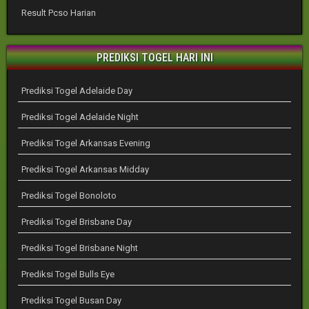
Result Pcso Harian
PREDIKSI TOGEL HARI INI
Prediksi Togel Adelaide Day
Prediksi Togel Adelaide Night
Prediksi Togel Arkansas Evening
Prediksi Togel Arkansas Midday
Prediksi Togel Bonoloto
Prediksi Togel Brisbane Day
Prediksi Togel Brisbane Night
Prediksi Togel Bulls Eye
Prediksi Togel Busan Day