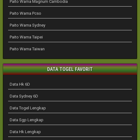
Paito Warna Magnum Cambodia
Paito Warna Pcso
Paito Warna Sydney
Paito Warna Taipei
Paito Warna Taiwan
DATA TOGEL FAVORIT
Data Hk 6D
Data Sydney 6D
Data Togel Lengkap
Data Sgp Lengkap
Data Hk Lengkap