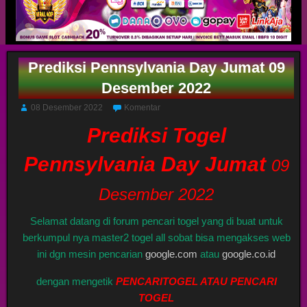
Prediksi Pennsylvania Day Jumat 09
Desember 2022
08 Desember 2022
Komentar
Prediksi Togel
Pennsylvania Day Jumat
09
Desember 2022
Selamat datang di forum pencari togel yang di buat untuk
berkumpul nya master2 togel all sobat bisa mengakses web
ini dgn mesin pencarian
google.com
atau
google.co.id
dengan mengetik
PENCARITOGEL ATAU PENCARI
TOGEL