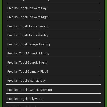
Prediksi Togel Delaware Day
Prediksi Togel Delaware Night
Prediksi Togel Florida Evening
Prediksi Togel Florida Midday
Prediksi Togel Georgia Evening
Prediksi Togel Georgia Midday
Prediksi Togel Georgia Night
Prediksi Togel Germany Plus5
Prediksi Togel Gwangju Day
Prediksi Togel Gwangju Morning
Prediksi Togel Hollywood