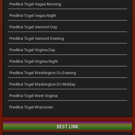
Prediksi Togel Vegas Morning
Prediksi Togel Vegas Night
Prediksi Togel Vermont Day
Prediksi Togel Vermont Evening
Prediksi Togel Virginia Day
Prediksi Togel Virginia Night
Prediksi Togel Washington Dc Evening
Prediksi Togel Washington Dc Midday
Prediksi Togel West Virginia
Prediksi Togel Wisconsin
BEST LINK