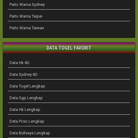
Paito Warna Sydney
Paito Warna Taipei
Paito Warna Taiwan
DATA TOGEL FAVORIT
Data Hk 6D
Data Sydney 6D
Data Togel Lengkap
Data Sgp Lengkap
Data Hk Lengkap
Data Pcso Lengkap
Data Bullseye Lengkap