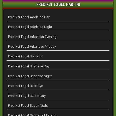
PREDIKSI TOGEL HARI INI
Prediksi Togel Adelaide Day
Prediksi Togel Adelaide Night
Prediksi Togel Arkansas Evening
Prediksi Togel Arkansas Midday
Prediksi Togel Bonoloto
Prediksi Togel Brisbane Day
Prediksi Togel Brisbane Night
Prediksi Togel Bulls Eye
Prediksi Togel Busan Day
Prediksi Togel Busan Night
Prediksi Togel Canberra Morning