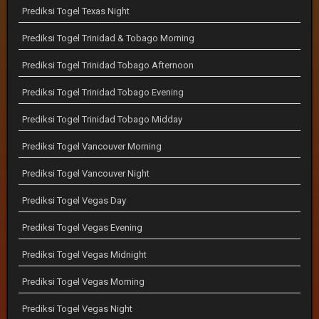
Prediksi Togel Texas Night
Prediksi Togel Trinidad & Tobago Morning
Prediksi Togel Trinidad Tobago Afternoon
Prediksi Togel Trinidad Tobago Evening
Prediksi Togel Trinidad Tobago Midday
Prediksi Togel Vancouver Morning
Prediksi Togel Vancouver Night
Prediksi Togel Vegas Day
Prediksi Togel Vegas Evening
Prediksi Togel Vegas Midnight
Prediksi Togel Vegas Morning
Prediksi Togel Vegas Night