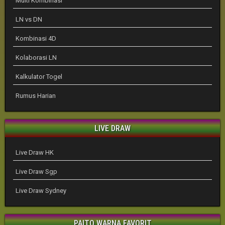
Multi Kombinasi
LN vs DN
Kombinasi 4D
Kolaborasi LN
Kalkulator Togel
Rumus Harian
LIVE DRAW
Live Draw HK
Live Draw Sgp
Live Draw Sydney
PAITO WARNA FAVORIT