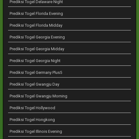
Prediksi Togel Delaware Night
Prediksi Togel Florida Evening
Prediksi Togel Florida Midday
Prediksi Togel Georgia Evening
Prediksi Togel Georgia Midday
Prediksi Togel Georgia Night
Prediksi Togel Germany Plus5
Prediksi Togel Gwangju Day
Prediksi Togel Gwangju Morning
Prediksi Togel Hollywood
Prediksi Togel Hongkong
Prediksi Togel Illinois Evening