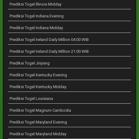
Prediksi Togel Illinois Midday
Prediksi Togel Indiana Evening
Prediksi Togel Indiana Midday
Prediksi Togel Ireland Daily Million 04:00 WIB
Prediksi Togel Ireland Daily Million 21:00 WIB
Prediksi Togel Jinjiang
Prediksi Togel Kentucky Evening
Prediksi Togel Kentucky Midday
Prediksi Togel Louisiana
Prediksi Togel Magnum Cambodia
Prediksi Togel Maryland Evening
Prediksi Togel Maryland Midday