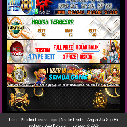
Forum Prediksi Pencari Togel | Master Prediksi Angka Jitu Sgp Hk
Sydney , Data Keluaran , live togel © 2026