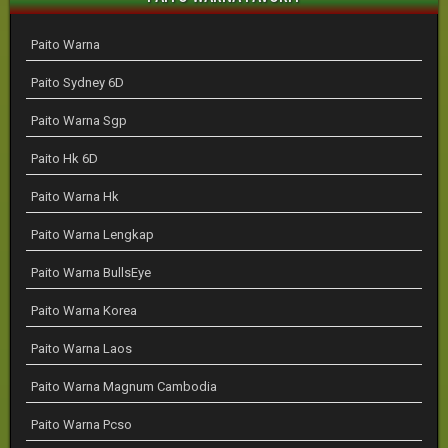
Paito Warna
Paito Sydney 6D
Paito Warna Sgp
Paito Hk 6D
Paito Warna Hk
Paito Warna Lengkap
Paito Warna BullsEye
Paito Warna Korea
Paito Warna Laos
Paito Warna Magnum Cambodia
Paito Warna Pcso