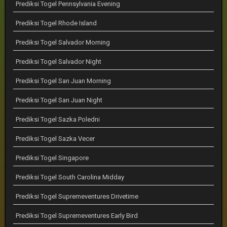
Prediksi Togel Pennsylvania Evening
Prediksi Togel Rhode Island
Prediksi Togel Salvador Morning
Prediksi Togel Salvador Night
Prediksi Togel San Juan Morning
Prediksi Togel San Juan Night
Prediksi Togel Sazka Poledni
Prediksi Togel Sazka Vecer
Prediksi Togel Singapore
Prediksi Togel South Carolina Midday
Prediksi Togel Supremeventures Drivetime
Prediksi Togel Supremeventures Early Bird