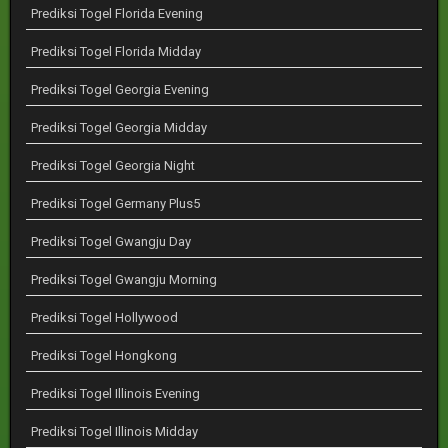
Prediksi Togel Florida Evening
Prediksi Togel Florida Midday
Prediksi Togel Georgia Evening
Prediksi Togel Georgia Midday
Prediksi Togel Georgia Night
Prediksi Togel Germany Plus5
Prediksi Togel Gwangju Day
Prediksi Togel Gwangju Morning
Prediksi Togel Hollywood
Prediksi Togel Hongkong
Prediksi Togel Illinois Evening
Prediksi Togel Illinois Midday