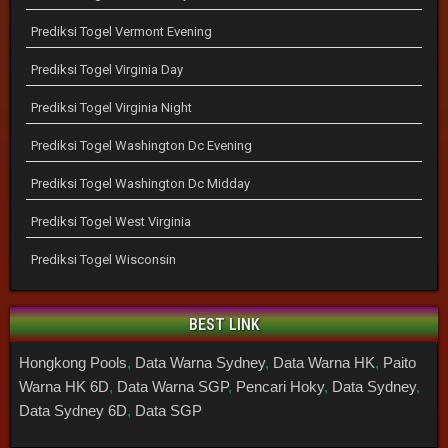
Prediksi Togel Vermont Evening
Prediksi Togel Virginia Day
Prediksi Togel Virginia Night
Prediksi Togel Washington Dc Evening
Prediksi Togel Washington Dc Midday
Prediksi Togel West Virginia
Prediksi Togel Wisconsin
BEST LINK
Hongkong Pools
,
Data Warna Sydney
,
Data Warna HK
,
Paito
Warna HK 6D
,
Data Warna SGP
,
Pencari Hoky
,
Data Sydney
,
Data Sydney 6D
,
Data SGP