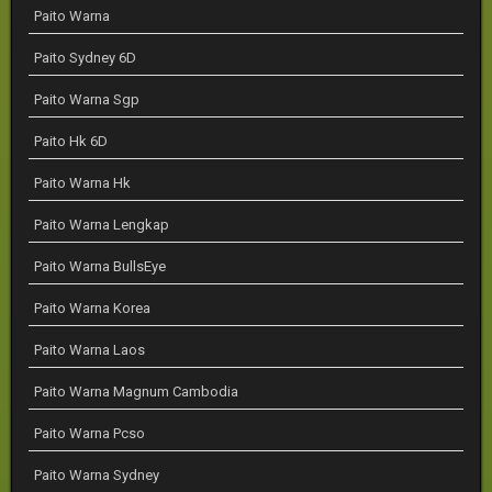
Paito Warna
Paito Sydney 6D
Paito Warna Sgp
Paito Hk 6D
Paito Warna Hk
Paito Warna Lengkap
Paito Warna BullsEye
Paito Warna Korea
Paito Warna Laos
Paito Warna Magnum Cambodia
Paito Warna Pcso
Paito Warna Sydney