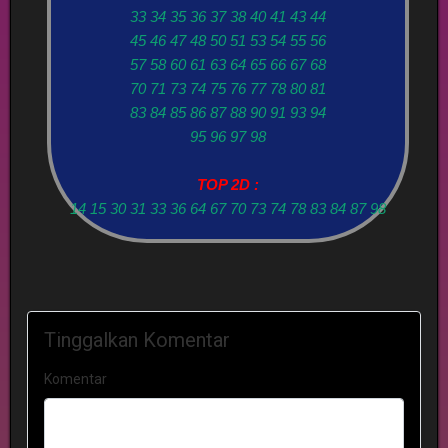
33 34 35 36 37 38 40 41 43 44
45 46 47 48 50 51 53 54 55 56
57 58 60 61 63 64 65 66 67 68
70 71 73 74 75 76 77 78 80 81
83 84 85 86 87 88 90 91 93 94
95 96 97 98
TOP 2D :
14 15 30 31 33 36 64 67 70 73 74 78 83 84 87 98
Tinggalkan Komentar
Komentar