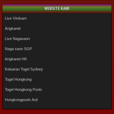
WEBSITE KAMI
Live Virdsam
Angkanet
Live Nagasaon
Naga saon SGP
Angkanet HK
Keluaran Togel Sydney
Togel Hongkong
Togel Hongkong Pools
Hongkongpools Asli