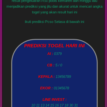
result pengeluaran
pools kemaren dan minggu lalu
Pcso
menjadikan prediksi yang jitu dan akurat untuk mencari angka
togel yang akan result hari ini
ikuti prediksi Pcso Selasa di bawah ini
PREDIKSI TOGEL HARI INI
AI :
0379
CB :
5 / 0
KEPALA :
13456789
EKOR :
01345678
LINE INVEST :
10 11 13 14 15 16 17 18 30 31