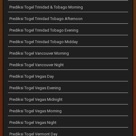
Prediksi Togel Trinidad & Tobago Morning
Prediksi Togel Trinidad Tobago Afternoon
Prediksi Togel Trinidad Tobago Evening
Prediksi Togel Trinidad Tobago Midday
Prediksi Togel Vancouver Morning
Prediksi Togel Vancouver Night
Prediksi Togel Vegas Day
Prediksi Togel Vegas Evening
Prediksi Togel Vegas Midnight
Prediksi Togel Vegas Morning
Prediksi Togel Vegas Night
Prediksi Togel Vermont Day