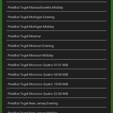
Prediksi Togel Massachusetts Midday
Prediksi Togel Michigan Evening
Prediksi Togel Michigan Midday
Prediksi Togel Miramar
Prediksi Togel Missouri Evening
Prediksi Togel Missouri Midday
Prediksi Togel Morocco Quatro 01:01 WIB
Prediksi Togel Morocco Quatro 04:00 WIB
Prediksi Togel Morocco Quatro 19:00 WIB
Prediksi Togel Morocco Quatro 22:00 WIB
Prediksi Togel New Jersey Evening
Prediksi Togel New Jersey Midday