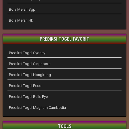
Bola Merah Sgp
Bola Merah Hk
PREDIKSI TOGEL FAVORIT
Prediksi Togel Sydney
Prediksi Togel Singapore
Prediksi Togel Hongkong
Prediksi Togel Pcso
Prediksi Togel Bulls Eye
Prediksi Togel Magnum Cambodia
TOOLS