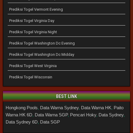
Prediksi Togel Vermont Evening
Prediksi Togel Virginia Day
Prediksi Togel Virginia Night
Prediksi Togel Washington Dc Evening
Prediksi Togel Washington Dc Midday
Prediksi Togel West Virginia
Prediksi Togel Wisconsin
BEST LINK
Hongkong Pools
,
Data Warna Sydney
,
Data Warna HK
,
Paito
Warna HK 6D
,
Data Warna SGP
,
Pencari Hoky
,
Data Sydney
,
Data Sydney 6D
,
Data SGP