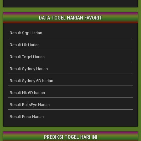
DATA TOGEL HARIAN FAVORIT
Result Sgp Harian
Result Hk Harian
Result Togel Harian
Result Sydney Harian
Result Sydney 6D harian
Result Hk 6D harian
Result BullsEye Harian
Result Pcso Harian
PREDIKSI TOGEL HARI INI