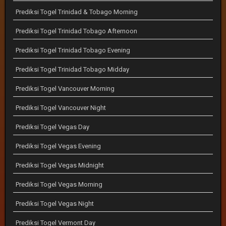
Prediksi Togel Trinidad & Tobago Morning
Prediksi Togel Trinidad Tobago Afternoon
Prediksi Togel Trinidad Tobago Evening
Prediksi Togel Trinidad Tobago Midday
Prediksi Togel Vancouver Morning
Prediksi Togel Vancouver Night
Prediksi Togel Vegas Day
Prediksi Togel Vegas Evening
Prediksi Togel Vegas Midnight
Prediksi Togel Vegas Morning
Prediksi Togel Vegas Night
Prediksi Togel Vermont Day