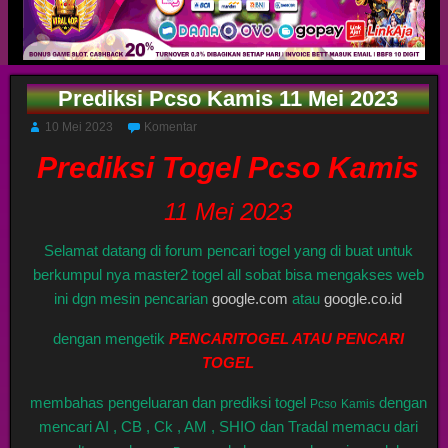
Prediksi Pcso Kamis 11 Mei 2023
10 Mei 2023
Komentar
Prediksi Togel Pcso Kamis
11 Mei 2023
Selamat datang di forum pencari togel yang di buat untuk
berkumpul nya master2 togel all sobat bisa mengakses web
ini dgn mesin pencarian
google.com
atau
google.co.id
dengan mengetik
PENCARITOGEL ATAU PENCARI
TOGEL
membahas pengeluaran dan prediksi togel
dengan
Pcso
Kamis
mencari AI , CB , Ck , AM , SHIO dan Tradal memacu dari