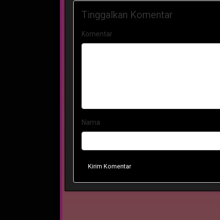
Tinggalkan Komentar
Komentar
Nama
Kirim Komentar