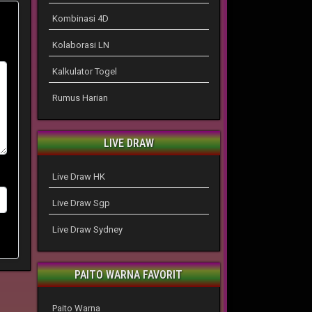
Kombinasi 4D
Kolaborasi LN
Kalkulator Togel
Rumus Harian
LIVE DRAW
Live Draw HK
Live Draw Sgp
Live Draw Sydney
PAITO WARNA FAVORIT
Paito Warna