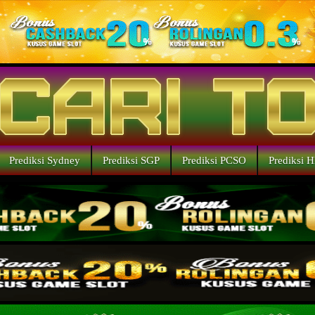
Prediksi Sydney
Prediksi SGP
Prediksi PCSO
Prediksi 