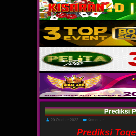
Prediksi 
20 Oktober 2022
Komentar
Prediksi Tog