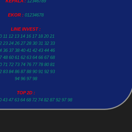
KEPALA :
12346789
EKOR :
01234678
LINE INVEST :
0 11 12 13 14 16 17 18 20 21
2 23 24 26 27 28 30 31 32 33
4 36 37 38 40 41 42 43 44 46
7 48 60 61 62 63 64 66 67 68
0 71 72 73 74 76 77 78 80 81
2 83 84 86 87 88 90 91 92 93
94 96 97 98
TOP 2D :
0 43 47 63 64 68 72 74 82 87 92 97 98