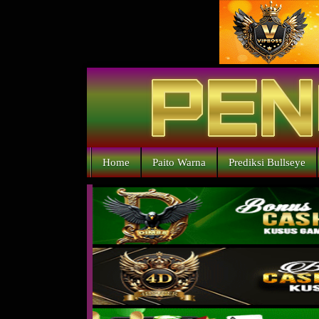
Home
Paito Warna
Prediksi Bullseye