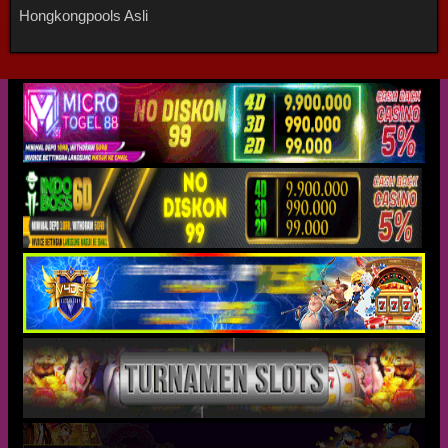
Hongkongpools Asli