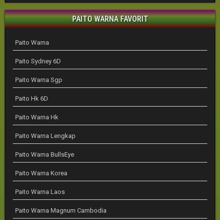
PAITO WARNA FAVORIT
Paito Warna
Paito Sydney 6D
Paito Warna Sgp
Paito Hk 6D
Paito Warna Hk
Paito Warna Lengkap
Paito Warna BullsEye
Paito Warna Korea
Paito Warna Laos
Paito Warna Magnum Cambodia