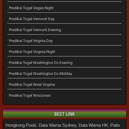
Prediksi Togel Vegas Night
Prediksi Togel Vermont Day
Prediksi Togel Vermont Evening
Prediksi Togel Virginia Day
Prediksi Togel Virginia Night
Prediksi Togel Washington Dc Evening
Prediksi Togel Washington Dc Midday
Prediksi Togel West Virginia
Prediksi Togel Wisconsin
BEST LINK
Hongkong Pools
,
Data Warna Sydney
,
Data Warna HK
,
Paito