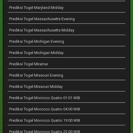
Prediksi Togel Maryland Midday
Prediksi Togel Massachusetts Evening
Prediksi Togel Massachusetts Midday
Prediksi Togel Michigan Evening
Prediksi Togel Michigan Midday
Prediksi Togel Miramar
Prediksi Togel Missouri Evening
Prediksi Togel Missouri Midday
Prediksi Togel Morocco Quatro 01:01 WIB
Prediksi Togel Morocco Quatro 04:00 WIB
Prediksi Togel Morocco Quatro 19:00 WIB
Prediksi Togel Morocco Quatro 22:00 WIB