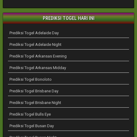
PREDIKSI TOGEL HARI INI
Prediksi Togel Adelaide Day
Prediksi Togel Adelaide Night
Prediksi Togel Arkansas Evening
Prediksi Togel Arkansas Midday
Prediksi Togel Bonoloto
Prediksi Togel Brisbane Day
Prediksi Togel Brisbane Night
Prediksi Togel Bulls Eye
Prediksi Togel Busan Day