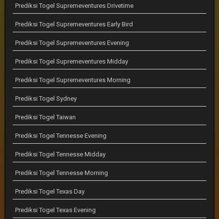
Prediksi Togel Supremeventures Drivetime
Prediksi Togel Supremeventures Early Bird
Prediksi Togel Supremeventures Evening
Prediksi Togel Supremeventures Midday
Prediksi Togel Supremeventures Morning
Prediksi Togel Sydney
Prediksi Togel Taiwan
Prediksi Togel Tennesse Evening
Prediksi Togel Tennesse Midday
Prediksi Togel Tennesse Morning
Prediksi Togel Texas Day
Prediksi Togel Texas Evening