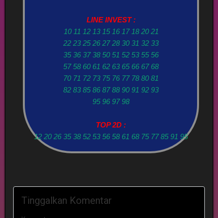
LINE INVEST :
10 11 12 13 15 16 17 18 20 21
22 23 25 26 27 28 30 31 32 33
35 36 37 38 50 51 52 53 55 56
57 58 60 61 62 63 65 66 67 68
70 71 72 73 75 76 77 78 80 81
82 83 85 86 87 88 90 91 92 93
95 96 97 98
TOP 2D :
12 20 26 35 38 52 53 56 58 61 68 75 77 85 91 95
Tinggalkan Komentar