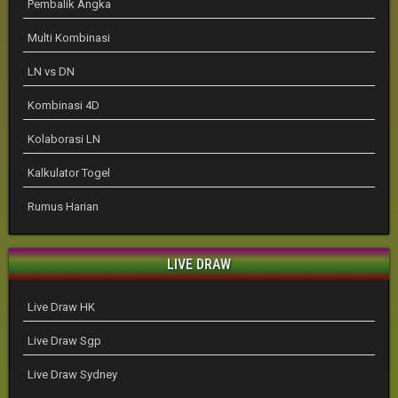
Pembalik Angka
Multi Kombinasi
LN vs DN
Kombinasi 4D
Kolaborasi LN
Kalkulator Togel
Rumus Harian
LIVE DRAW
Live Draw HK
Live Draw Sgp
Live Draw Sydney