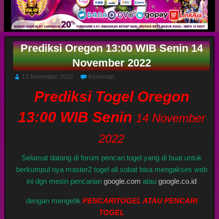
Prediksi Oregon 13:00 WIB Senin 14
November 2022
13 November 2022
Komentar
Prediksi Togel Oregon
13:00 WIB Senin
14 November
2022
Selamat datang di forum pencari togel yang di buat untuk
berkumpul nya master2 togel all sobat bisa mengakses web
ini dgn mesin pencarian
google.com
atau
google.co.id
dengan mengetik
PENCARITOGEL ATAU PENCARI
TOGEL