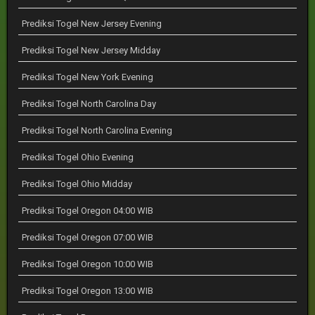
Prediksi Togel New Jersey Evening
Prediksi Togel New Jersey Midday
Prediksi Togel New York Evening
Prediksi Togel North Carolina Day
Prediksi Togel North Carolina Evening
Prediksi Togel Ohio Evening
Prediksi Togel Ohio Midday
Prediksi Togel Oregon 04:00 WIB
Prediksi Togel Oregon 07:00 WIB
Prediksi Togel Oregon 10:00 WIB
Prediksi Togel Oregon 13:00 WIB