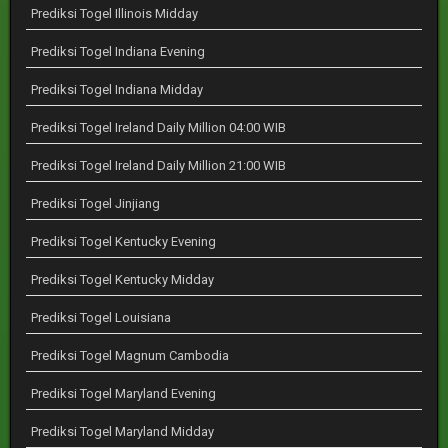
Prediksi Togel Illinois Midday
Prediksi Togel Indiana Evening
Prediksi Togel Indiana Midday
Prediksi Togel Ireland Daily Million 04:00 WIB
Prediksi Togel Ireland Daily Million 21:00 WIB
Prediksi Togel Jinjiang
Prediksi Togel Kentucky Evening
Prediksi Togel Kentucky Midday
Prediksi Togel Louisiana
Prediksi Togel Magnum Cambodia
Prediksi Togel Maryland Evening
Prediksi Togel Maryland Midday