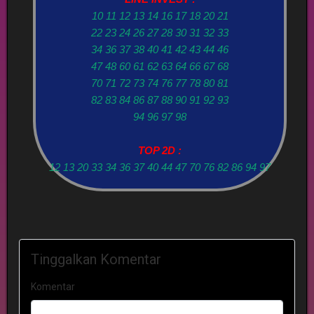
10 11 12 13 14 16 17 18 20 21
22 23 24 26 27 28 30 31 32 33
34 36 37 38 40 41 42 43 44 46
47 48 60 61 62 63 64 66 67 68
70 71 72 73 74 76 77 78 80 81
82 83 84 86 87 88 90 91 92 93
94 96 97 98
TOP 2D :
12 13 20 33 34 36 37 40 44 47 70 76 82 86 94 97
Tinggalkan Komentar
Komentar