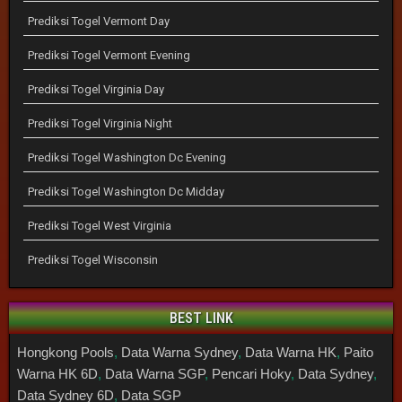
Prediksi Togel Vermont Day
Prediksi Togel Vermont Evening
Prediksi Togel Virginia Day
Prediksi Togel Virginia Night
Prediksi Togel Washington Dc Evening
Prediksi Togel Washington Dc Midday
Prediksi Togel West Virginia
Prediksi Togel Wisconsin
BEST LINK
Hongkong Pools
,
Data Warna Sydney
,
Data Warna HK
,
Paito
Warna HK 6D
,
Data Warna SGP
,
Pencari Hoky
,
Data Sydney
,
Data Sydney 6D
,
Data SGP