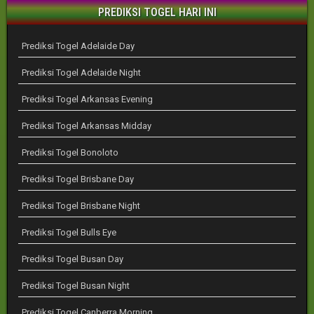
PREDIKSI TOGEL HARI INI
Prediksi Togel Adelaide Day
Prediksi Togel Adelaide Night
Prediksi Togel Arkansas Evening
Prediksi Togel Arkansas Midday
Prediksi Togel Bonoloto
Prediksi Togel Brisbane Day
Prediksi Togel Brisbane Night
Prediksi Togel Bulls Eye
Prediksi Togel Busan Day
Prediksi Togel Busan Night
Prediksi Togel Canberra Morning