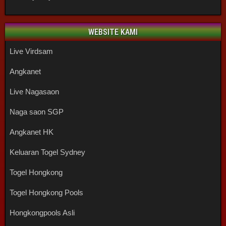
WEBSITE KAMI
Live Virdsam
Angkanet
Live Nagasaon
Naga saon SGP
Angkanet HK
Keluaran Togel Sydney
Togel Hongkong
Togel Hongkong Pools
Hongkongpools Asli