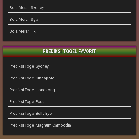
Bola Merah Sydney
Bola Merah Sgp
Bola Merah Hk
PREDIKSI TOGEL FAVORIT
Prediksi Togel Sydney
Prediksi Togel Singapore
Prediksi Togel Hongkong
Prediksi Togel Pcso
Prediksi Togel Bulls Eye
Prediksi Togel Magnum Cambodia