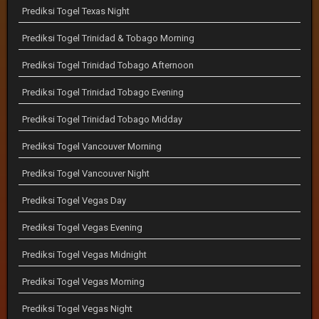
Prediksi Togel Texas Night
Prediksi Togel Trinidad & Tobago Morning
Prediksi Togel Trinidad Tobago Afternoon
Prediksi Togel Trinidad Tobago Evening
Prediksi Togel Trinidad Tobago Midday
Prediksi Togel Vancouver Morning
Prediksi Togel Vancouver Night
Prediksi Togel Vegas Day
Prediksi Togel Vegas Evening
Prediksi Togel Vegas Midnight
Prediksi Togel Vegas Morning
Prediksi Togel Vegas Night