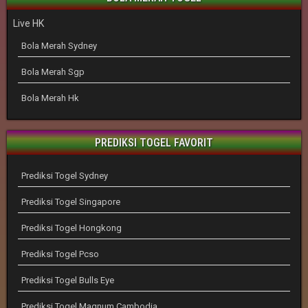
Live HK
Bola Merah Sydney
Bola Merah Sgp
Bola Merah Hk
PREDIKSI TOGEL FAVORIT
Prediksi Togel Sydney
Prediksi Togel Singapore
Prediksi Togel Hongkong
Prediksi Togel Pcso
Prediksi Togel Bulls Eye
Prediksi Togel Magnum Cambodia