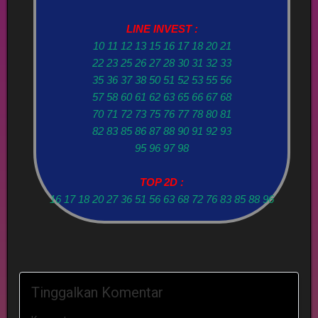
LINE INVEST :
10 11 12 13 15 16 17 18 20 21
22 23 25 26 27 28 30 31 32 33
35 36 37 38 50 51 52 53 55 56
57 58 60 61 62 63 65 66 67 68
70 71 72 73 75 76 77 78 80 81
82 83 85 86 87 88 90 91 92 93
95 96 97 98
TOP 2D :
16 17 18 20 27 36 51 56 63 68 72 76 83 85 88 96
Tinggalkan Komentar