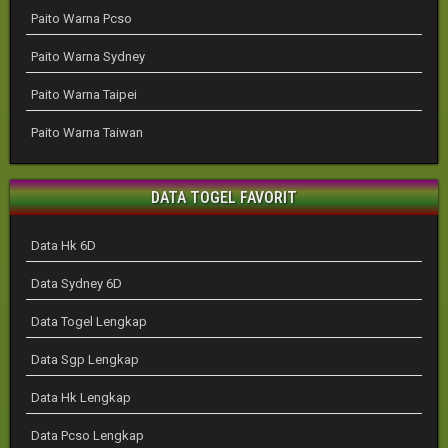
Paito Warna Pcso
Paito Warna Sydney
Paito Warna Taipei
Paito Warna Taiwan
DATA TOGEL FAVORIT
Data Hk 6D
Data Sydney 6D
Data Togel Lengkap
Data Sgp Lengkap
Data Hk Lengkap
Data Pcso Lengkap