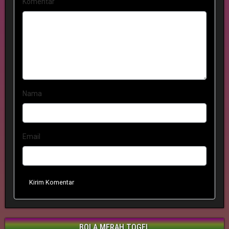
Komentar
Nama
Email
Kirim Komentar
BOLA MERAH TOGEL