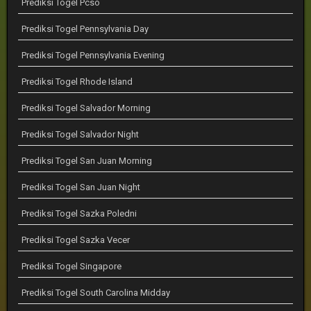
Prediksi Togel Pcso
Prediksi Togel Pennsylvania Day
Prediksi Togel Pennsylvania Evening
Prediksi Togel Rhode Island
Prediksi Togel Salvador Morning
Prediksi Togel Salvador Night
Prediksi Togel San Juan Morning
Prediksi Togel San Juan Night
Prediksi Togel Sazka Poledni
Prediksi Togel Sazka Vecer
Prediksi Togel Singapore
Prediksi Togel South Carolina Midday