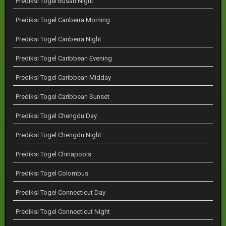
Prediksi Togel Busan Night
Prediksi Togel Canberra Morning
Prediksi Togel Canberra Night
Prediksi Togel Caribbean Evening
Prediksi Togel Caribbean Midday
Prediksi Togel Caribbean Sunset
Prediksi Togel Chengdu Day
Prediksi Togel Chengdu Night
Prediksi Togel Chinapools
Prediksi Togel Colombus
Prediksi Togel Connecticut Day
Prediksi Togel Connecticut Night