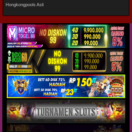
Hongkongpools Asli