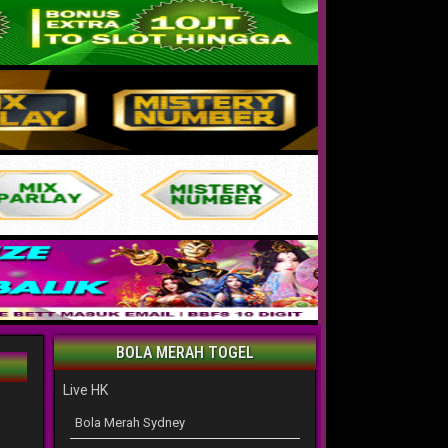
BOLA MERAH TOGEL
Live HK
Bola Merah Sydney