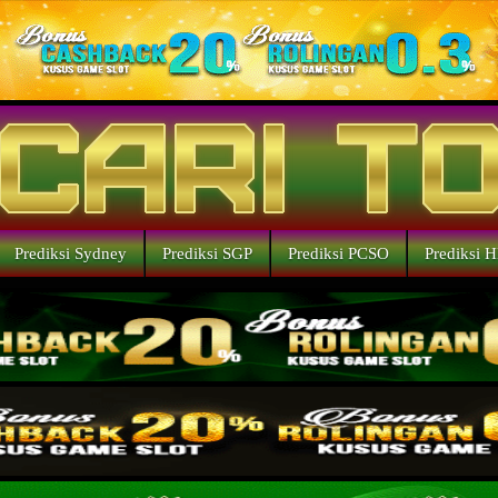
Prediksi Sydney
Prediksi SGP
Prediksi PCSO
Prediksi 