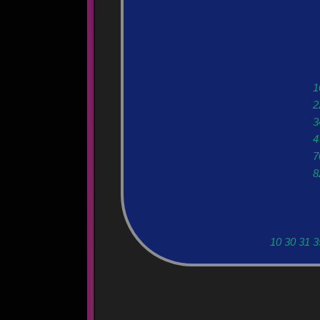
1
2
3
4
7
8
10 30 31 3