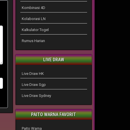
Kombinasi 4D
Kolaborasi LN
Kalkulator Togel
Rumus Harian
LIVE DRAW
Live Draw HK
Live Draw Sgp
Live Draw Sydney
PAITO WARNA FAVORIT
Paito Warna