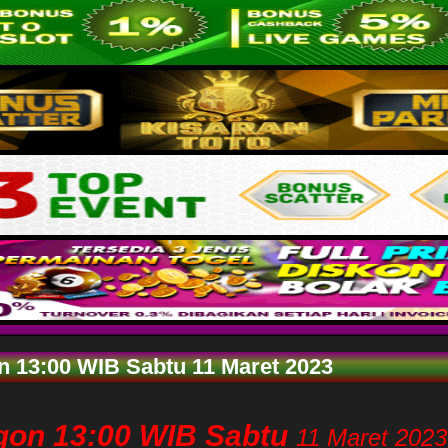
n 13:00 WIB Sabtu 11 Maret 2023
egon 13:00 WIB Sabtu
11 Maret 2023