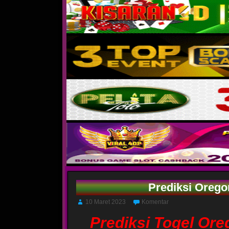
Prediksi Orego
10 Maret 2023
Komentar
Prediksi Togel Or