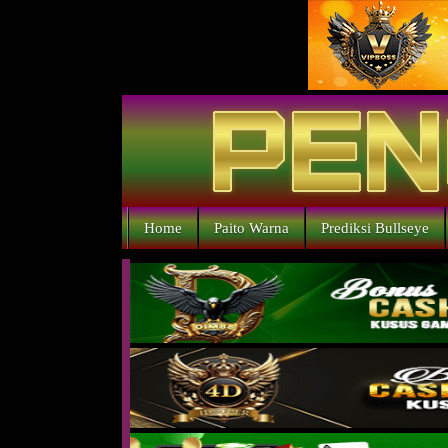
Home
Paito Warna
Prediksi Bullseye