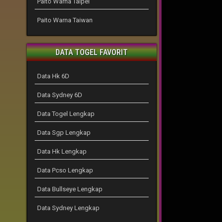
Paito Warna Taipei
Paito Warna Taiwan
DATA TOGEL FAVORIT
Data Hk 6D
Data Sydney 6D
Data Togel Lengkap
Data Sgp Lengkap
Data Hk Lengkap
Data Pcso Lengkap
Data Bullseye Lengkap
Data Sydney Lengkap