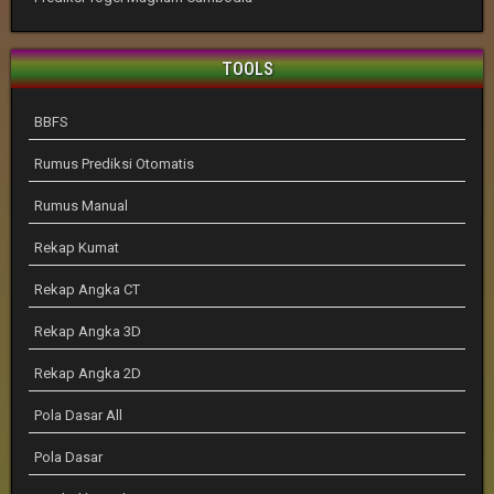
TOOLS
BBFS
Rumus Prediksi Otomatis
Rumus Manual
Rekap Kumat
Rekap Angka CT
Rekap Angka 3D
Rekap Angka 2D
Pola Dasar All
Pola Dasar