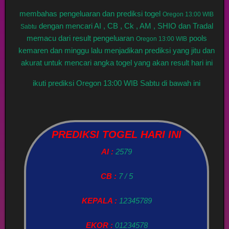
membahas pengeluaran dan prediksi togel
Oregon 13:00 WIB
dengan mencari AI , CB , Ck , AM , SHIO dan Tradal
Sabtu
memacu dari result pengeluaran
pools
Oregon 13:00 WIB
kemaren dan minggu lalu menjadikan prediksi yang jitu dan
akurat untuk mencari angka togel yang akan result hari ini
ikuti prediksi Oregon 13:00 WIB Sabtu di bawah ini
PREDIKSI TOGEL HARI INI
AI :
2579
CB :
7 / 5
KEPALA :
12345789
EKOR :
01234578