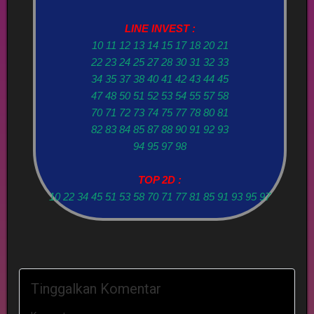
LINE INVEST :
10 11 12 13 14 15 17 18 20 21
22 23 24 25 27 28 30 31 32 33
34 35 37 38 40 41 42 43 44 45
47 48 50 51 52 53 54 55 57 58
70 71 72 73 74 75 77 78 80 81
82 83 84 85 87 88 90 91 92 93
94 95 97 98
TOP 2D :
10 22 34 45 51 53 58 70 71 77 81 85 91 93 95 97
Tinggalkan Komentar