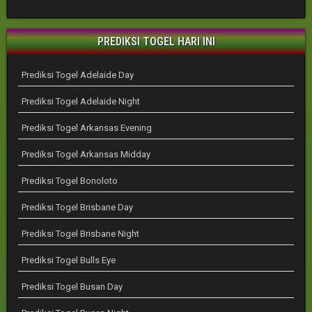
PREDIKSI TOGEL HARI INI
Prediksi Togel Adelaide Day
Prediksi Togel Adelaide Night
Prediksi Togel Arkansas Evening
Prediksi Togel Arkansas Midday
Prediksi Togel Bonoloto
Prediksi Togel Brisbane Day
Prediksi Togel Brisbane Night
Prediksi Togel Bulls Eye
Prediksi Togel Busan Day